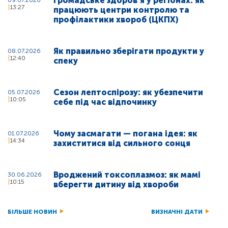
Громадське здоровʼя у регіонах: як
09.07.2026
13:27
працюють центри контролю та
профілактики хвороб (ЦКПХ)
Як правильно зберігати продукти у
08.07.2026
12:40
спеку
Сезон лептоспірозу: як убезпечити
05.07.2026
10:05
себе під час відпочинку
Чому засмагати — погана ідея: як
01.07.2026
14:34
захиститися від сильного сонця
Вроджений токсоплазмоз: як мамі
30.06.2026
10:15
вберегти дитину від хвороби
БІЛЬШЕ НОВИН
ВИЗНАЧНІ ДАТИ