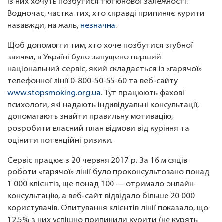
із них хочуть позбутися тютюнової залежності.
Водночас, частка тих, хто справді припиняє курити
назавжди, на жаль,
незначна
.
Щоб допомогти тим, хто хоче позбутися згубної
звички, в Україні було запущено перший
національний сервіс, який складається із «гарячої»
телефонної лінії 0-800-50-55-60 та веб-сайту
www.stopsmoking.org.ua
. Тут працюють фахові
психологи, які надають індивідуальні консультації,
допомагають знайти правильну мотивацію,
розробити власний план відмови від куріння та
оцінити потенційні ризики.
Сервіс працює з 20 червня 2017 р. За 16 місяців
роботи «гарячої» лінії було проконсультовано понад
1 000 клієнтів, ще понад 100 — отримало онлайн-
консультацію, а веб-сайт відвідало більше 20 000
користувачів. Опитування клієнтів лінії показало, що
12,5% з них успішно припинили курити (не курять