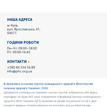
НАША АДРЕСА
м. Київ,
вул. Ярославська, 41,
04071
ГОДИНИ РОБОТИ
Пн–Чт: 09:00–18:00
Пт: 09:00-16:45
КОНТАКТИ
+380 44 334 56 89
info@phc.org.ua
© Державна установа «Центр громадського здоров’я Міністерства
охорони здоров’я України», 2026
Цитування, копіювання окремих частин текстів, зображень або відео,
передрук чи будь-яке інше поширення інформації Центру громадського
здоров’я МОЗ України (ЦГЗ) можливі за умови посилання на ЦГЗ. Для
інтернет-видань гіперпосилання на www.phc.org.ua обов’язкове.