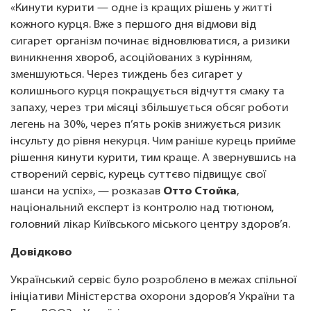
«Кинути курити — одне із кращих рішень у житті
кожного курця. Вже з першого дня відмови від
сигарет організм починає відновлюватися, а ризики
виникнення хвороб, асоційованих з курінням,
зменшуються. Через тиждень без сигарет у
колишнього курця покращується відчуття смаку та
запаху, через три місяці збільшується обсяг роботи
легень на 30%, через п’ять років знижується ризик
інсульту до рівня некурця. Чим раніше курець прийме
рішення кинути курити, тим краще. А звернувшись на
створений сервіс, курець суттєво підвищує свої
шанси на успіх», — розказав
Отто Стойка
,
національний експерт із контролю над тютюном,
головний лікар Київського міського центру здоров’я.
Довідково
Український сервіс було розроблено в межах спільної
ініціативи Міністерства охорони здоров’я України та