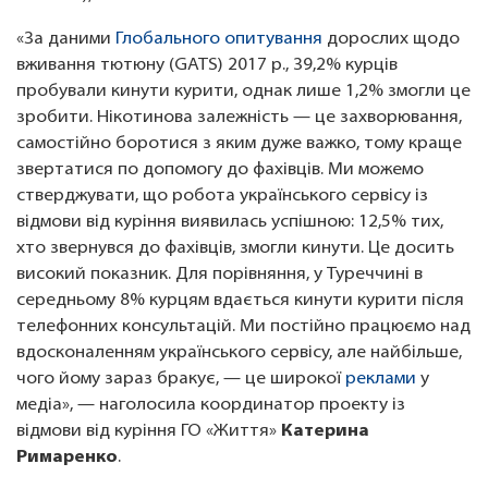
«За даними
Глобального опитування
дорослих щодо
вживання тютюну (GATS) 2017 р., 39,2% курців
пробували кинути курити, однак лише 1,2% змогли це
зробити. Нікотинова залежність — це захворювання,
самостійно боротися з яким дуже важко, тому краще
звертатися по допомогу до фахівців. Ми можемо
стверджувати, що робота українського сервісу із
відмови від куріння виявилась успішною: 12,5% тих,
хто звернувся до фахівців, змогли кинути. Це досить
високий показник. Для порівняння, у Туреччині в
середньому 8% курцям вдається кинути курити після
телефонних консультацій. Ми постійно працюємо над
вдосконаленням українського сервісу, але найбільше,
чого йому зараз бракує, — це широкої
реклами
у
медіа», — наголосила координатор проекту із
відмови від куріння ГО «Життя»
Катерина
Римаренко
.