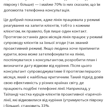
півроку і більше) — і майже 70% із них сказали, що їм
допомогла телефонна консультація.
Це добрий показник, адже лінія працювала у режимі
реагування на запити клієнтів, тобто з кожним
клієнтом, як правило, був лише один контакт.
Протягом останніх двох місяців лінія працює у режимі
супроводу клієнтів за їхньої згоди (так званий
проактивний режим). Якщо людина хоче припинити
курити, вона може зателефонувати на лінію,
поспілкуватися з консультантом, розробити план і
визначити дату відмови від куріння. Після цього
консультант супроводжуватиме її протягом першого
місяця, який є найбільш критичним. Такий підхід довів
свою ефективність у різних країнах світу, де
працюють подібні телефонні лінії. Наприклад, у
Таїланді частка курців-клієнтів проактивної «гарячої»
лінії, які відмовилися від куріння (утримуються півроку
і більше), становить 33%.