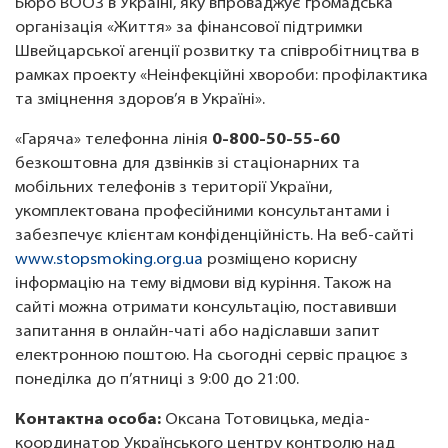
Бюро ВООЗ в Україні, яку впроваджує громадська
організація «Життя» за фінансової підтримки
Швейцарської агенції розвитку та співробітництва в
рамках проекту «Неінфекційні хвороби: профілактика
та зміцнення здоров’я в Україні».
«Гаряча» телефонна лінія
0-800-50-55-60
безкоштовна для дзвінків зі стаціонарних та
мобільних телефонів з території України,
укомплектована професійними консультантами і
забезпечує клієнтам конфіденційність. На веб-сайті
www.stopsmoking.org.ua
розміщено корисну
інформацію на тему відмови від куріння. Також на
сайті можна отримати консультацію, поставивши
запитання в онлайн-чаті або надіславши запит
електронною поштою. На сьогодні сервіс працює з
понеділка до п’ятниці з 9:00 до 21:00.
Контактна особа:
Оксана Тотовицька, медіа-
координатор Українського центру контролю над