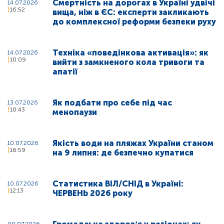
Смертність на дорогах в Україні удвічі
14.07.2026
16:52
вища, ніж в ЄС: експерти закликають
до комплексної реформи безпеки руху
Техніка «поведінкова активація»: як
14.07.2026
10:09
вийти з замкненого кола тривоги та
апатії
Як подбати про себе під час
13.07.2026
10:43
менопаузи
Якість води на пляжах України станом
10.07.2026
16:59
на 9 липня: де безпечно купатися
Статистика ВІЛ/СНІД в Україні:
10.07.2026
12:13
ЧЕРВЕНЬ 2026 року