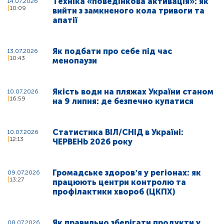
Техніка «поведінкова активація»: як
14.07.2026
10:09
вийти з замкненого кола тривоги та
апатії
Як подбати про себе під час
13.07.2026
10:43
менопаузи
Якість води на пляжах України станом
10.07.2026
16:59
на 9 липня: де безпечно купатися
Статистика ВІЛ/СНІД в Україні:
10.07.2026
12:13
ЧЕРВЕНЬ 2026 року
Громадське здоровʼя у регіонах: як
09.07.2026
13:27
працюють центри контролю та
профілактики хвороб (ЦКПХ)
Як правильно зберігати продукти у
08.07.2026