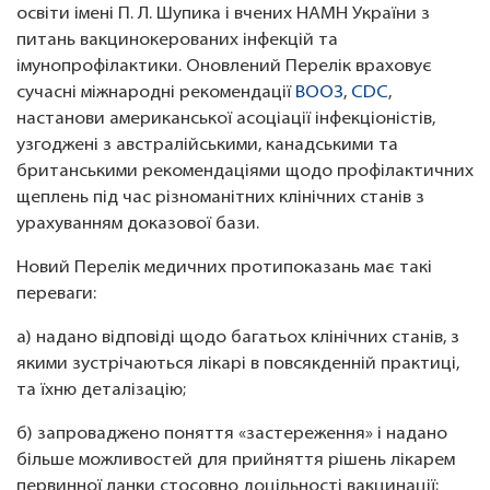
освіти імені П. Л. Шупика і вчених НАМН України з
питань вакцинокерованих інфекцій та
імунопрофілактики. Оновлений Перелік враховує
сучасні міжнародні рекомендації
ВООЗ
,
CDC
,
настанови американської асоціації інфекціоністів,
узгоджені з австралійськими, канадськими та
британськими рекомендаціями щодо профілактичних
щеплень під час різноманітних клінічних станів з
урахуванням доказової бази.
Новий Перелік медичних протипоказань має такі
переваги:
а) надано відповіді щодо багатьох клінічних станів, з
якими зустрічаються лікарі в повсякденній практиці,
та їхню деталізацію;
б) запроваджено поняття «застереження» і надано
більше можливостей для прийняття рішень лікарем
первинної ланки стосовно доцільності вакцинації;