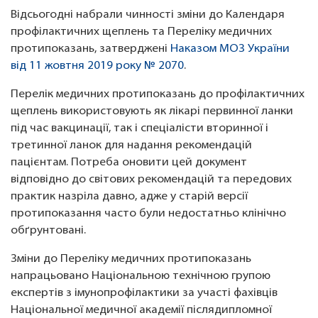
Відсьогодні набрали чинності зміни до Календаря
профілактичних щеплень та Переліку медичних
протипоказань, затверджені
Наказом МОЗ України
від 11 жовтня 2019 року № 2070
.
Перелік медичних протипоказань до профілактичних
щеплень використовують як лікарі первинної ланки
під час вакцинації, так і спеціалісти вторинної і
третинної ланок для надання рекомендацій
пацієнтам. Потреба оновити цей документ
відповідно до світових рекомендацій та передових
практик назріла давно, адже у старій версії
протипоказання часто були недостатньо клінічно
обґрунтовані.
Зміни до Переліку медичних протипоказань
напрацьовано Національною технічною групою
експертів з імунопрофілактики за участі фахівців
Національної медичної академії післядипломної