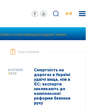
А-Я
РИНГУ ЗА ВІЛ-ІНФЕКЦІЄЮ/СНІДОМ В УКРАЇНІ
Інші новини
Смертність на
14.07.2026
16:52
дорогах в Україні
удвічі вища, ніж в
ЄС: експерти
закликають до
комплексної
реформи безпеки
руху