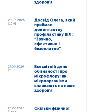
здоров’я
Досвід Олега, який
29.06.2026
10:41
приймає
доконтактну
профілактику ВІЛ:
“Зручно,
ефективно і
безоплатно”
Всесвітній день
27.06.2026
11:00
обізнаності про
мікрофлору: як
мікроорганізми
впливають на наше
здоров’я
Скільки фізичної
25.06.2026
17:57