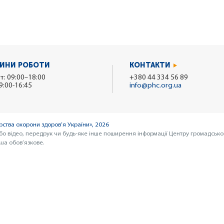
ИНИ РОБОТИ
КОНТАКТИ
т: 09:00–18:00
+380 44 334 56 89
9:00-16:45
info@phc.org.ua
ства охорони здоров’я України», 2026
бо відео, передрук чи будь-яке інше поширення інформації Центру громадсько
ua обов’язкове.