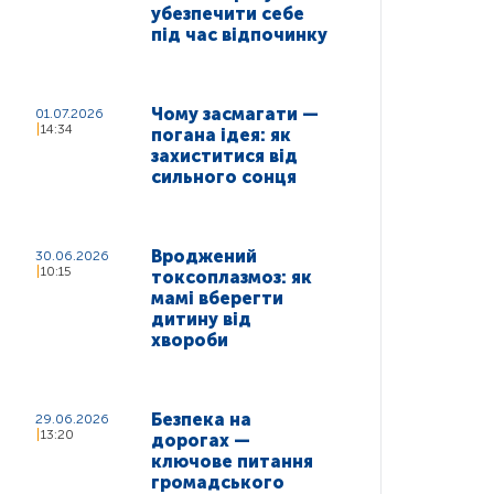
убезпечити себе
під час відпочинку
Чому засмагати —
01.07.2026
14:34
погана ідея: як
захиститися від
сильного сонця
Вроджений
30.06.2026
10:15
токсоплазмоз: як
мамі вберегти
дитину від
хвороби
Безпека на
29.06.2026
13:20
дорогах —
ключове питання
громадського