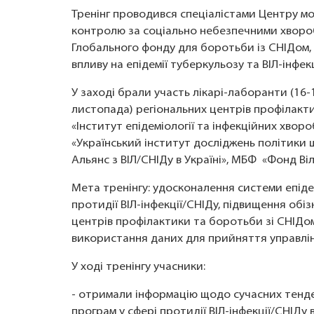
Тренінг проводився спеціалістами Центру мо
контролю за соціально небезпечними хворо
Глобального фонду для боротьби із СНІДом, 
впливу на епідемії туберкульозу та ВІЛ-інфекц
У заході брали участь лікарі-лаборанти (16-
листопада) регіональних центрів профілакти
«Інститут епідеміології та інфекційних хворо
«Український інститут досліджень політики
Альянс з ВІЛ/СНІДу в Україні», МБФ «Фонд Ві
Мета тренінгу: удосконалення системи епіде
протидії ВІЛ-інфекції/СНІДу, підвищення обіз
центрів профілактики та боротьби зі СНІДом
використання даних для прийняття управлі
У ході тренінгу учасники:
- отримали інформацію щодо сучасних тенденц
програм у сфері протидії ВІЛ-інфекції/СНІДу в