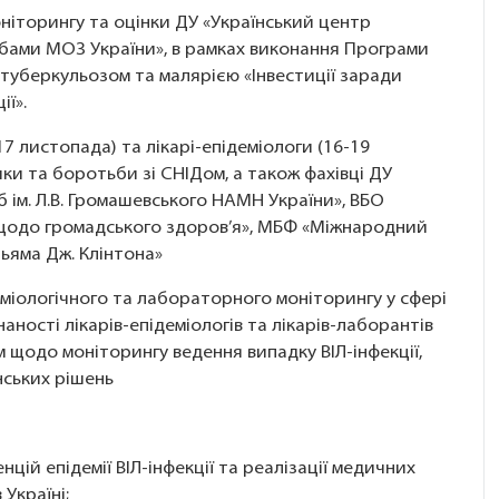
ніторингу та оцінки ДУ «Український центр
бами МОЗ України», в рамках виконання Програми
туберкульозом та малярією «Інвестиції заради
ії».
17 листопада) та лікарі-епідеміологи (16-19
ки та боротьби зі СНІДом, а також фахівці ДУ
б ім. Л.В. Громашевського НАМН України», ВБО
 щодо громадського здоров’я», МБФ «Міжнародний
льяма Дж. Клінтона»
міологічного та лабораторного моніторингу у сфері
наності лікарів-епідеміологів та лікарів-лаборантів
 щодо моніторингу ведення випадку ВІЛ-інфекції,
нських рішень
ій епідемії ВІЛ-інфекції та реалізації медичних
 Україні;