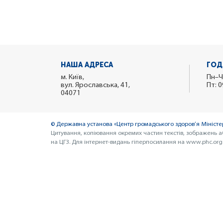
НАША АДРЕСА
ГОД
м. Київ,
Пн–Ч
вул. Ярославська, 41,
Пт: 0
04071
© Державна установа «Центр громадського здоров’я Міністер
Цитування, копіювання окремих частин текстів, зображень а
на ЦГЗ. Для інтернет-видань гіперпосилання на www.phc.org.