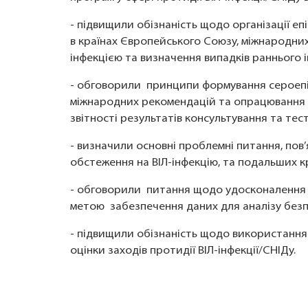
- підвищили обізнаність щодо організації е
в країнах Європейського Союзу, міжнародних 
інфекцією та визначення випадків раннього і
- обговорили принципи формування сероепід
міжнародних рекомендацій та опрацювання п
звітності результатів консультування та тест
- визначили основні проблемні питання, пов
обстеження на ВІЛ-інфекцію, та подальших к
- обговорили питання щодо удосконалення 
метою забезпечення даних для аналізу безп
- підвищили обізнаність щодо використання 
оцінки заходів протидії ВІЛ-інфекції/СНІДу.