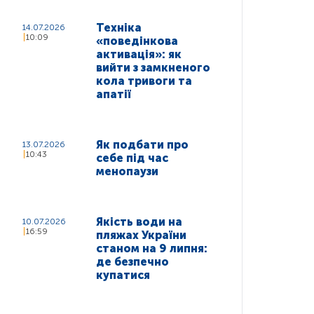
Техніка
14.07.2026
10:09
«поведінкова
активація»: як
вийти з замкненого
кола тривоги та
апатії
Як подбати про
13.07.2026
10:43
себе під час
менопаузи
Якість води на
10.07.2026
16:59
пляжах України
станом на 9 липня:
де безпечно
купатися