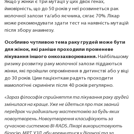
Якщо у жінки є три мутації у цих двох генах,
ймовірність, що до 50 років у неї розвинеться рак
молочної залози та/або яєчника, сягає 70%. Лікар
може рекомендувати здати тест на наявність мутацій
після збору анамнезу.
Особливо чутливою тема раку грудей може бути
для жінок, які раніше проходили променеве
лікування іншого онкозахворювання.
Найбільшому
ризику розвитку раку молочної залози піддаються
жінки, які пройшли опромінення в дитинстві або у віці
до 30 років. Цим пацієнткам радять проходити
мамологічні скринінги після 40 років регулярно.
«Зараз філософія сприйняття та лікування раку грудей
змінилася на краще. Уже не йдеться про так званий
передрак чи радикальну мастектомію за будь-яких
новоутворень. Новоутворення класифікують за
сучасною системою BI-RADS. Лікарі використовують
біопсію, МРТ, УЗД, аби впевнитися у діагнозі та за