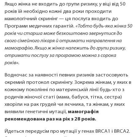
Якщо жінка не входить до групи ризику, у віці від 50
років їй необхідно кожні два роки проходити
мамологічний скринінг — ця послуга входить до
Програми медичних гарантій.
«Тобто будь-яка жінка 50
років чи старша може безкоштовно звернутися до
свого сімейного лікаря й отримати направлення на
мамографію. Якщо ж жінка належить до групи ризику,
отримати послугу за програмою можна з сорока
років».
Водночас за наявності певних ризиків застосовують
окремий протокол скринінгу. Зокрема жінкам, у яких в
кожному поколінні по материнській лінії будь-хто з
родичів жіночої статі (мама, бабуся, тітка, сестра)
хворіли на рак грудей чи яєчника, та жінкам, у яких
виявили генетичні мутації,
мамографія
рекомендована раз на рік з 28 років.
Йдеться передусім про мутації у генах BRCA1 і BRCA2.