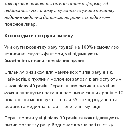
захворювання мають гормонозалежні форми, які
піддаються успішному лікуванню за умови початку
надання медичної допомоги на ранніх стадіях»,
—
пояснює лікар.
Хто входить до групи ризику
Уникнути розвитку раку грудей на 100% неможливо,
водночас існують фактори, які підвищують
ймовірність появи злоякісних пухлин.
Спільним ризиком для майже всіх типів раку є вік.
Найчастіше пухлини молочної залози діагностують у
жінок після 40 років. Серед інших ризиків, на які не
можна вплинути: настання перших місячних раніше 12
років, пізня менопауза — після 55 років, родинна та
особиста медична історії, генетичні мутації.
Перші пологи у віці після 30 років також підвищують
ризик розвитку раку. Водночас кожна вагітність у