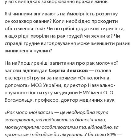
у всіх випадках захворювання вражає жінок.
Які чинники впливають на ймовірність розвитку
онкозахворювання? Коли необхідно проходити
обстеження і які? Чи потрібні додаткові скринінги,
якщо рідні хворіли на рак грудей чи яєчника? Чи
справді грудне вигодовування може зменшити ризик
виникнення пухлин?
На найпоширеніші запитання про рак молочної
залози відповідає
Сергій Земсков
— голова
експертної групи за напрямом «Онкологічна
допомога» МОЗ України, директор Навчально-
наукового інституту медицини НМУ імені О. О.
Богомольця, професор, доктор медичних наук.
«Рак молочної залози — це неоднорідна група
захворювань, які поділяють за біологічними,
молекулярними особливостями та, відповідно, за
прогнозом і підходом до лікування. У близько 80% —