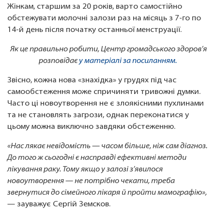
Жінкам, старшим за 20 років, варто самостійно
обстежувати молочні залози раз на місяць з 7-го по
14-й день після початку останньої менструації.
Як це правильно робити, Центр громадського здоров’я
розповідає
у матеріалі за посиланням.
Звісно, кожна нова «знахідка» у грудях під час
самообстеження може спричиняти тривожні думки.
Часто ці новоутворення не є злоякісними пухлинами
та не становлять загрози, однак переконатися у
цьому можна виключно завдяки обстеженню.
«Нас лякає невідомість — часом більше, ніж сам діагноз.
До того ж сьогодні є насправді ефективні методи
лікування раку. Тому якщо у залозі з’явилося
новоутворення — не потрібно чекати, треба
звернутися до сімейного лікаря й пройти мамографію»,
— зауважує Сергій Земсков.