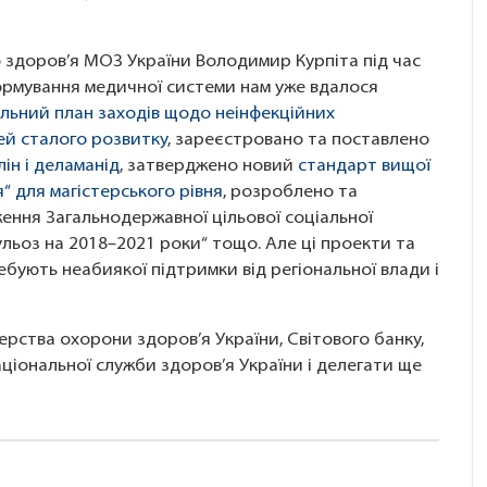
здоров’я МОЗ України Володимир Курпіта під час
формування медичної системи нам уже вдалося
льний план заходів щодо неінфекційних
ей сталого розвитку
, зареєстровано та поставлено
лін і деламанід
, затверджено новий
стандарт вищої
я“ для магістерського рівня
, розроблено та
ення Загальнодержавної цільової соціальної
льоз на 2018–2021 роки“ тощо. Але ці проекти та
ебують неабиякої підтримки від регіональної влади і
ерства охорони здоров’я України, Світового банку,
аціональної служби здоров’я України і делегати ще