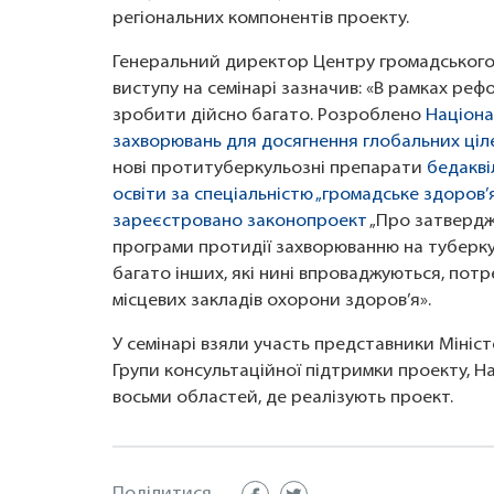
регіональних компонентів проекту.
Генеральний директор Центру громадського 
виступу на семінарі зазначив: «В рамках ре
зробити дійсно багато. Розроблено
Націона
захворювань для досягнення глобальних ціл
нові протитуберкульозні препарати
бедакві
освіти за спеціальністю „громадське здоров’
зареєстровано законопроект
„Про затвердж
програми протидії захворюванню на туберку
багато інших, які нині впроваджуються, потр
місцевих закладів охорони здоров’я».
У семінарі взяли участь представники Мініст
Групи консультаційної підтримки проекту, Н
восьми областей, де реалізують проект.