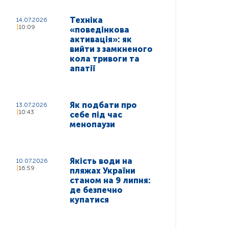
Техніка
14.07.2026
10:09
«поведінкова
активація»: як
вийти з замкненого
кола тривоги та
апатії
Як подбати про
13.07.2026
10:43
себе під час
менопаузи
Якість води на
10.07.2026
16:59
пляжах України
станом на 9 липня:
де безпечно
купатися