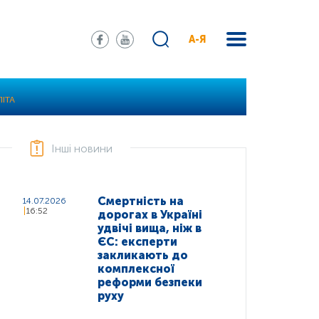
А-Я
ІТА
Інші новини
Смертність на
14.07.2026
16:52
дорогах в Україні
удвічі вища, ніж в
ЄС: експерти
закликають до
комплексної
реформи безпеки
руху