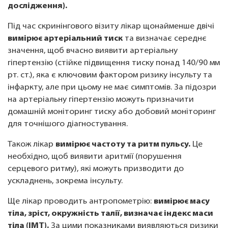
дослідження).
Під час скринінгового візиту лікар щонайменше двічі
вимірює артеріальний тиск
та визначає середнє
значення, щоб вчасно виявити артеріальну
гіпертензію (стійке підвищення тиску понад 140/90 мм
рт. ст.), яка є ключовим фактором ризику інсульту та
інфаркту, але при цьому не має симптомів. За підозри
на артеріальну гіпертензію можуть призначити
домашній моніторинг тиску або добовий моніторинг
для точнішого діагностування.
Також лікар
вимірює частоту та ритм пульсу.
Це
необхідно, щоб виявити аритмії (порушення
серцевого ритму), які можуть призводити до
ускладнень, зокрема інсульту.
Ще лікар проводить антропометрію:
вимірює масу
тіла, зріст, окружність талії, визначає індекс маси
тіла (ІМТ).
За цими показниками виявляються ризики