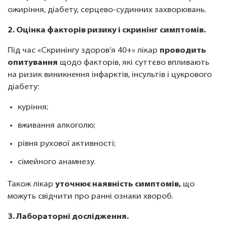
ожиріння, діабету, серцево-судинних захворювань.
2. Оцінка факторів ризику і скринінг симптомів.
Під час «Скринінгу здоров’я 40+» лікар
проводить
опитування
щодо факторів, які суттєво впливають
на ризик виникнення інфарктів, інсультів і цукрового
діабету:
куріння;
вживання алкоголю;
рівня рухової активності;
сімейного анамнезу.
Також лікар
уточнює наявність симптомів,
що
можуть свідчити про ранні ознаки хвороб.
3. Лабораторні дослідження.