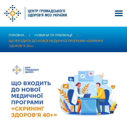
Перейти
ГОЛОВНА
/
НОВИНИ ТА ПУБЛІКАЦІЇ
/
до
ЩО ВХОДИТЬ ДО НОВОЇ МЕДИЧНОЇ ПРОГРАМИ «СКРИНІНГ
основного
ЗДОРОВʼЯ 40+»
вмісту