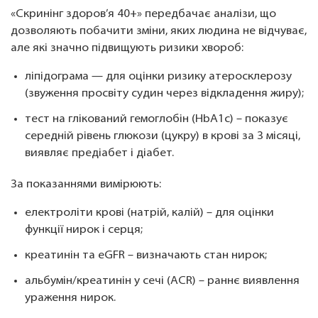
«Скринінг здоров’я 40+» передбачає аналізи, що
дозволяють побачити зміни, яких людина не відчуває,
але які значно підвищують ризики хвороб:
ліпідограма — для оцінки ризику атеросклерозу
(звуження просвіту судин через відкладення жиру);
тест на глікований гемоглобін (HbA1c) – показує
середній рівень глюкози (цукру) в крові за 3 місяці,
виявляє предіабет і діабет.
За показаннями вимірюють:
електроліти крові (натрій, калій) – для оцінки
функції нирок і серця;
креатинін та eGFR – визначають стан нирок;
альбумін/креатинін у сечі (ACR) – раннє виявлення
ураження нирок.