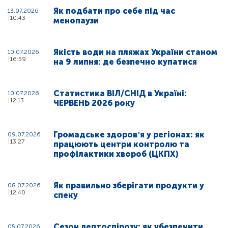
Як подбати про себе під час
13.07.2026
10:43
менопаузи
Якість води на пляжах України станом
10.07.2026
16:59
на 9 липня: де безпечно купатися
Статистика ВІЛ/СНІД в Україні:
10.07.2026
12:13
ЧЕРВЕНЬ 2026 року
Громадське здоровʼя у регіонах: як
09.07.2026
13:27
працюють центри контролю та
профілактики хвороб (ЦКПХ)
Як правильно зберігати продукти у
08.07.2026
12:40
спеку
Сезон лептоспірозу: як убезпечити
05.07.2026