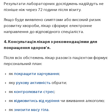
Результати лабораторних досліджень надійдуть не
пізніше ніж через 72 години після візиту.
Якщо буде виявлено симптоми або високий ризик
розвитку хвороби, лікар сформує електронне
направлення до відповідного спеціаліста.
4. Консультація лікаря з рекомендаціями для
покращення здоров’я.
Після всіх обстежень лікар разом із пацієнтом формує
персональний план:
як
покращити харчування
;
яку
рухову активність
обрати;
як
контролювати стрес
;
як
відмовитись від куріння
чи вживання алкоголю;
як
знизити масу тіла
.