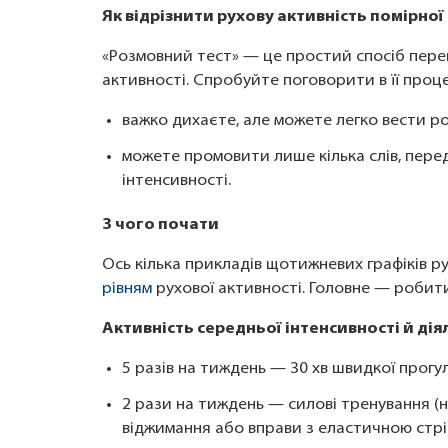
Як відрізнити рухову активність помірної 
«Розмовний тест» — це простий спосіб перев
активності. Спробуйте поговорити в її проце
важко дихаєте, але можете легко вести ро
можете промовити лише кілька слів, пере
інтенсивності.
З чого почати
Ось кілька прикладів щотижневих графіків ру
рівням
рухової активності. Головне — робити
Активність середньої інтенсивності й діял
5 разів на тиждень — 30 хв швидкої прогу
2 рази на тиждень — силові тренування (на
віджимання або вправи з еластичною стрі