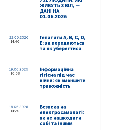
752 ЛЮДИНИ, ЯКІ
ЖИВУТЬ З ВІЛ, —
ДАНІ НА
01.06.2026
Гепатити A, B, C, D,
22.06.2026
14:46
E: як передаються
та як уберегтися
Інформаційна
19.06.2026
10:08
гігієна під час
війни: як зменшити
тривожність
Безпека на
18.06.2026
14:20
електросамокаті:
як не нашкодити
собі та іншим