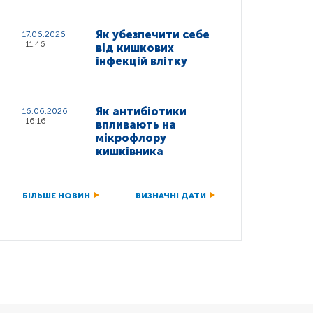
Як убезпечити себе
17.06.2026
11:46
від кишкових
інфекцій влітку
Як антибіотики
16.06.2026
16:16
впливають на
мікрофлору
кишківника
БІЛЬШЕ НОВИН
ВИЗНАЧНІ ДАТИ