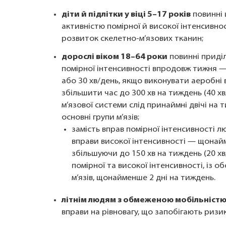
діти й підлітки у віці 5–17 років
повинні 
активністю помірної й високої інтенсивнос
розвиток скелетно-м’язових тканин;
дорослі віком 18–64 роки
повинні приді
помірної інтенсивності впродовж тижня —
або 30 хв/день, якщо виконувати аеробні
збільшити час до 300 хв на тиждень (40 х
м’язової системи слід принаймні двічі на 
основні групи м’язів;
замість вправ помірної інтенсивності 
вправи високої інтенсивності — щонайм
збільшуючи до 150 хв на тиждень (20 хв
помірної та високої інтенсивності, із 
м’язів, щонайменше 2 дні на тиждень.
літнім людям з обмеженою мобільніст
вправи на рівновагу, що запобігають ризик