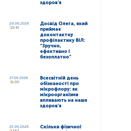
здоров’я
Досвід Олега, який
29.06.2026
10:41
приймає
доконтактну
профілактику ВІЛ:
“Зручно,
ефективно і
безоплатно”
Всесвітній день
27.06.2026
11:00
обізнаності про
мікрофлору: як
мікроорганізми
впливають на наше
здоров’я
Скільки фізичної
25.06.2026
17:57