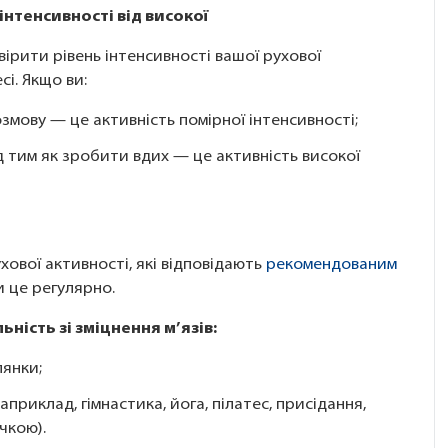
інтенсивності від високої
ірити рівень інтенсивності вашої рухової
сі. Якщо ви:
змову — це активність помірної інтенсивності;
д тим як зробити вдих — це активність високої
хової активності, які відповідають
рекомендованим
 це регулярно.
ьність зі зміцнення м’язів:
лянки;
приклад, гімнастика, йога, пілатес, присідання,
чкою).