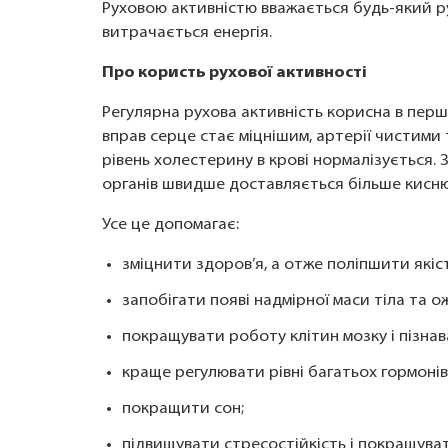
Руховою активністю вважається будь-який рух 
витрачається енергія.
Про користь рухової активності
Регулярна рухова активність корисна в перш
вправ серце стає міцнішим, артерії чистими
рівень холестерину в крові нормалізується. 
органів швидше доставляється більше кисню
Усе це допомагає:
зміцнити здоров’я, а отже поліпшити якіс
запобігати появі надмірної маси тіла та о
покращувати роботу клітин мозку і пізнава
краще регулювати рівні багатьох гормонів
покращити сон;
підвищувати стресостійкість і покращуват