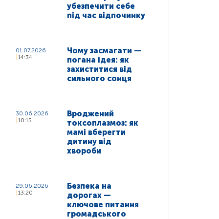
убезпечити себе
під час відпочинку
Чому засмагати —
01.07.2026
14:34
погана ідея: як
захиститися від
сильного сонця
Вроджений
30.06.2026
10:15
токсоплазмоз: як
мамі вберегти
дитину від
хвороби
Безпека на
29.06.2026
13:20
дорогах —
ключове питання
громадського