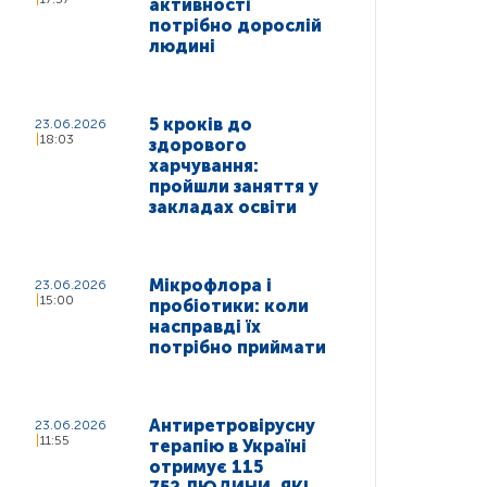
активності
потрібно дорослій
людині
5 кроків до
23.06.2026
18:03
здорового
харчування:
пройшли заняття у
закладах освіти
Мікрофлора і
23.06.2026
15:00
пробіотики: коли
насправді їх
потрібно приймати
Антиретровірусну
23.06.2026
11:55
терапію в Україні
отримує 115