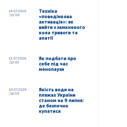
Техніка
14.07.2026
10:09
«поведінкова
активація»: як
вийти з замкненого
кола тривоги та
апатії
Як подбати про
13.07.2026
10:43
себе під час
менопаузи
Якість води на
10.07.2026
16:59
пляжах України
станом на 9 липня:
де безпечно
купатися