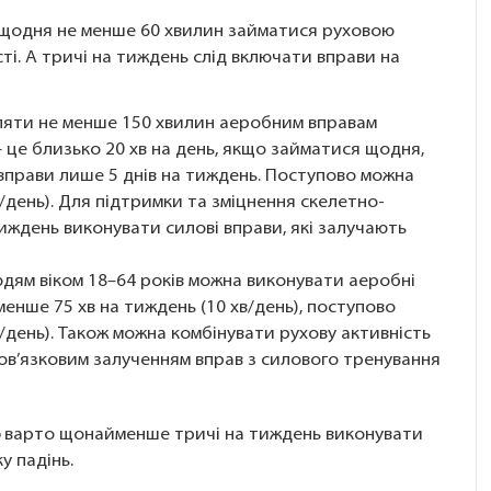
щодня не менше 60 хвилин займатися руховою
ті. А тричі на тиждень слід включати вправи на
ляти не менше 150 хвилин аеробним вправам
 це близько 20 хв на день, якщо займатися щодня,
 вправи лише 5 днів на тиждень. Поступово можна
в/день). Для підтримки та зміцнення скелетно-
тиждень виконувати силові вправи, які залучають
людям віком 18–64 років можна виконувати аеробні
енше 75 хв на тиждень (10 хв/день), поступово
/день). Також можна комбінувати рухову активність
обов’язковим залученням вправ з силового тренування
ю
варто щонайменше тричі на тиждень виконувати
у падінь.