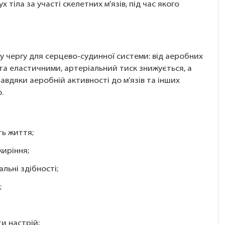
тіла за участі скелетних м’язів, під час якого
у чергу для серцево-судинної системи: від аеробних
 та еластичними, артеріальний тиск знижується, а
Завдяки аеробній активності до м’язів та інших
.
ть життя;
жиріння;
льні здібності;
;
и настрій;