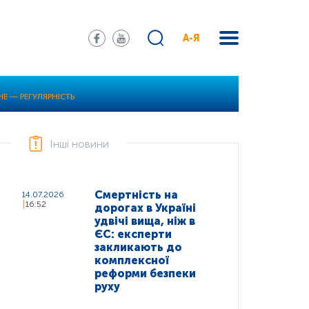
А-Я
НЕ — РЕГУЛЯРНІСТЬ
Інші новини
Смертність на
14.07.2026
16:52
дорогах в Україні
удвічі вища, ніж в
ЄС: експерти
закликають до
комплексної
реформи безпеки
руху