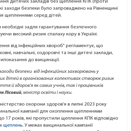
ання дитячих закладів без щеплення КПК (проти
Такі заходи безпеки було запроваджено на Рівненщині
ння щепленнями серед дітей.
в необхідні задля гарантування безпечного
уючи високий ризик спалаху кору в Україні.
ення від інфекційних хвороб" регламентує, що
овні, навчальні, оздоровчі та інші дитячі заклади,
типоказання до вакцинації.
заходи безпеки від інфекційних захворювань у
их дітей в організованих колективах створює ризик
тя й здоров'я як самих учнів, так і працівників
ен Лісовий
, міністр освіти і науки.
ністерство охорони здоров'я в липні 2023 року
цинальної кампанії для охоплення щепленнями
о 17 років, які пропустили щеплення КПК відповідно
х щеплень
. У межах вакцинальної кампанії