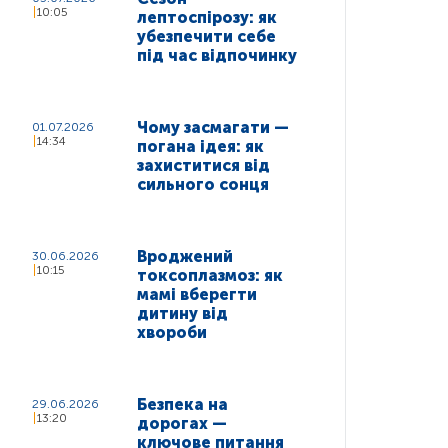
10:05
лептоспірозу: як
убезпечити себе
під час відпочинку
Чому засмагати —
01.07.2026
14:34
погана ідея: як
захиститися від
сильного сонця
Вроджений
30.06.2026
10:15
токсоплазмоз: як
мамі вберегти
дитину від
хвороби
Безпека на
29.06.2026
13:20
дорогах —
ключове питання