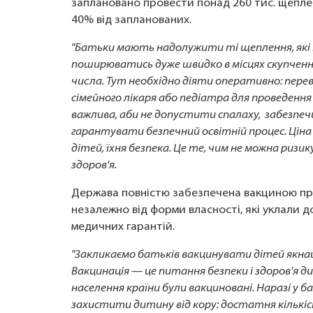
заплановано провести понад 260 тис. щепле
40% від запланованих.
"Батьки мають надолужити ті щеплення, які н
поширюватись дуже швидко в місцях скупчення
числа. Тут необхідно діяти оперативно: пер
сімейного лікаря або педіатра для проведення
важлива, аби не допустити спалаху, забезпе
гарантувати безпечний освітній процес. Ціна
дітей, їхня безпека. Це те, чим не можна ризи
здоров'я.
Держава повністю забезпечена вакциною прот
незалежно від форми власності, які уклали
медичних гарантій.
"Закликаємо батьків вакцинувати дітей якн
Вакцинація — це питання безпеки і здоров'я д
населення країни були вакциновані. Наразі у ба
захистити дитину від кору: достатня кількіс