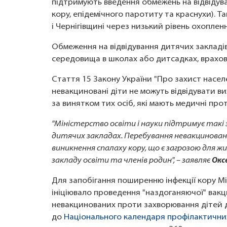
підтримують введення обмежень на відвідув
кору, епідемічного паротиту та краснухи). 
і Чернігівщині через низький рівень охопле
Обмеження на відвідування дитячих закладі
середовища в школах або дитсадках, врахов
Стаття 15 Закону України "Про захист насел
невакциновані діти не можуть відвідувати вих
за винятком тих осіб, які мають медичні про
"Міністерство освіти і науки підтримує такі 
дитячих закладах. Перебування невакцинован
виникнення спалаху кору, що є загрозою для жит
закладу освіти та членів родин", – заявляє
Окс
Для запобігання поширенню інфекції кору Мі
ініціювало проведення "наздоганяючої" вак
невакцинованих проти захворювання дітей д
до
Національного календаря профілактични