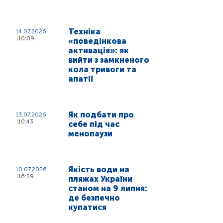
Техніка
14.07.2026
10:09
«поведінкова
активація»: як
вийти з замкненого
кола тривоги та
апатії
Як подбати про
13.07.2026
10:43
себе під час
менопаузи
Якість води на
10.07.2026
16:59
пляжах України
станом на 9 липня:
де безпечно
купатися