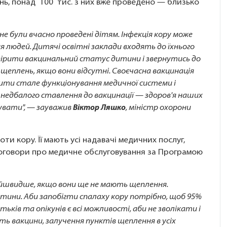
нь, понад 100 тис. з них вже проведено — близько
е були вчасно проведені дітям. Інфекція кору може
 людей. Дитячі освітні заклади входять до їхнього
евірити вакцинальний статус дитини і звернутись до
 щеплень, якщо вони відсутні. Своєчасна вакцинація
чити стале функціонування медичної системи і
 недбалого ставлення до вакцинації — здоров'я наших
кувати", — зауважив
Віктор Ляшко
, міністр охорони
и кору. Її мають усі надавачі медичних послуг,
 договори про медичне обслуговування за Програмою
айшвидше, якщо вони ще не мають щеплення.
итини. Аби запобігти спалаху кору потрібно, щоб 95%
тьків та опікунів є всі можливості, аби не зволікати і
ть вакцини, залучення пунктів щеплення в усіх