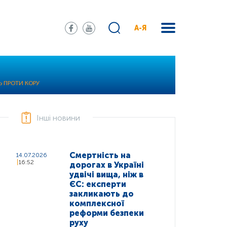
А-Я
Ь ПРОТИ КОРУ
Інші новини
Смертність на
14.07.2026
16:52
дорогах в Україні
удвічі вища, ніж в
ЄС: експерти
закликають до
комплексної
реформи безпеки
руху