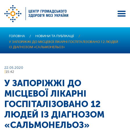
Перейти
ГОЛОВНА
/
НОВИНИ ТА ПУБЛІКАЦІЇ
/
до
У ЗАПОРІЖЖІ ДО МІСЦЕВОЇ ЛІКАРНІ ГОСПІТАЛІЗОВАНО 12 ЛЮДЕЙ
основного
ІЗ ДІАГНОЗОМ «САЛЬМОНЕЛЬОЗ»
вмісту
22.05.2020
15:42
У ЗАПОРІЖЖІ ДО
МІСЦЕВОЇ ЛІКАРНІ
ГОСПІТАЛІЗОВАНО 12
ЛЮДЕЙ ІЗ ДІАГНОЗОМ
«САЛЬМОНЕЛЬОЗ»