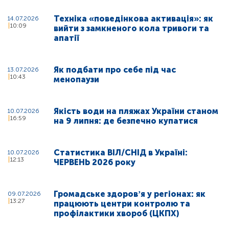
Техніка «поведінкова активація»: як
14.07.2026
10:09
вийти з замкненого кола тривоги та
апатії
Як подбати про себе під час
13.07.2026
10:43
менопаузи
Якість води на пляжах України станом
10.07.2026
16:59
на 9 липня: де безпечно купатися
Статистика ВІЛ/СНІД в Україні:
10.07.2026
12:13
ЧЕРВЕНЬ 2026 року
Громадське здоровʼя у регіонах: як
09.07.2026
13:27
працюють центри контролю та
профілактики хвороб (ЦКПХ)