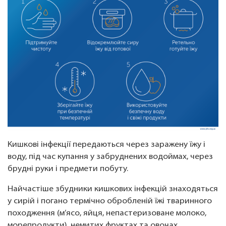
Кишкові інфекції передаються через заражену їжу і
воду, під час купання у забруднених водоймах, через
брудні руки і предмети побуту.
Найчастіше збудники кишкових інфекцій знаходяться
у сирій і погано термічно обробленій їжі тваринного
походження (м’ясо, яйця, непастеризоване молоко,
морепродукти), немитих фруктах та овочах.