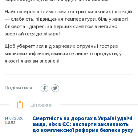
Найпоширеніші симптоми гострих кишкових інфекцій
— слабкість, підвищення температури, біль у животі,
блювота і діарея. За перших симптомів негайно
звертайтеся до лікаря!
Щоб уберегтися від харчових отруєнь і гострих
кишкових інфекцій, вживайте лише ті продукти, у
якості яких ви впевнені.
Поділитися
Інші новини
Смертність на дорогах в Україні удвічі
14.07.2026
16:52
вища, ніж в ЄС: експерти закликають
до комплексної реформи безпеки руху