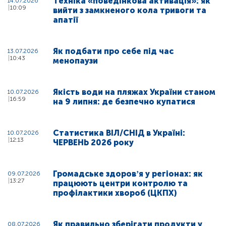
Техніка «поведінкова активація»: як
14.07.2026
10:09
вийти з замкненого кола тривоги та
апатії
Як подбати про себе під час
13.07.2026
10:43
менопаузи
Якість води на пляжах України станом
10.07.2026
16:59
на 9 липня: де безпечно купатися
Статистика ВІЛ/СНІД в Україні:
10.07.2026
12:13
ЧЕРВЕНЬ 2026 року
Громадське здоровʼя у регіонах: як
09.07.2026
13:27
працюють центри контролю та
профілактики хвороб (ЦКПХ)
Як правильно зберігати продукти у
08.07.2026