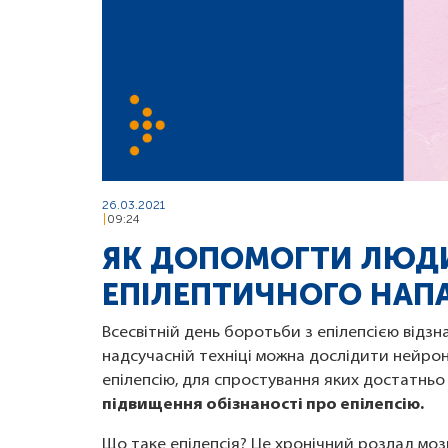
26.03.2021
09:24
ЯК ДОПОМОГТИ ЛЮДИ
ЕПІЛЕПТИЧНОГО НАП
Всесвітній день боротьби з епілепсією відзн
надсучасній техніці можна дослідити нейрон
епілепсію, для спростування яких достатньо
підвищення обізнаності про епілепсію.
Що таке епілепсія? Це хронічний розлад моз