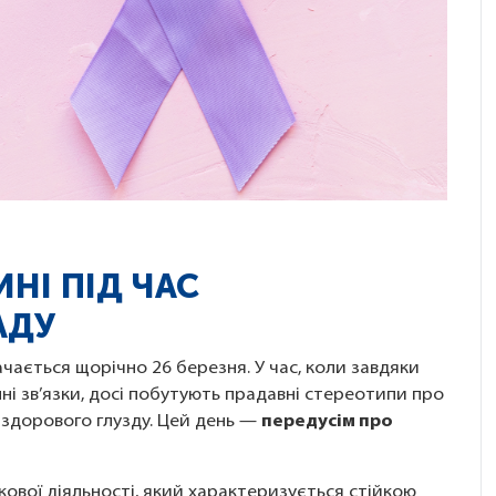
НІ ПІД ЧАС
АДУ
ачається щорічно 26 березня. У час, коли завдяки
ні зв’язки, досі побутують прадавні стереотипи про
 здорового глузду. Цей день —
передусім про
кової діяльності, який характеризується стійкою