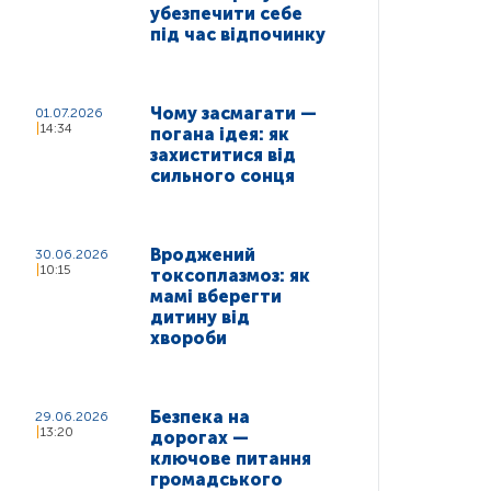
убезпечити себе
під час відпочинку
Чому засмагати —
01.07.2026
14:34
погана ідея: як
захиститися від
сильного сонця
Вроджений
30.06.2026
10:15
токсоплазмоз: як
мамі вберегти
дитину від
хвороби
Безпека на
29.06.2026
13:20
дорогах —
ключове питання
громадського