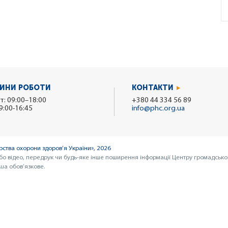
ИНИ РОБОТИ
КОНТАКТИ
т: 09:00–18:00
+380 44 334 56 89
9:00-16:45
info@phc.org.ua
ства охорони здоров’я України», 2026
бо відео, передрук чи будь-яке інше поширення інформації Центру громадсько
ua обов’язкове.