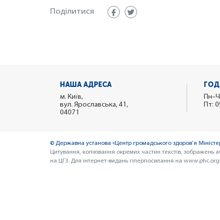
Поділитися
НАША АДРЕСА
ГОД
м. Київ,
Пн–Ч
вул. Ярославська, 41,
Пт: 0
04071
© Державна установа «Центр громадського здоров’я Міністер
Цитування, копіювання окремих частин текстів, зображень а
на ЦГЗ. Для інтернет-видань гіперпосилання на www.phc.org.