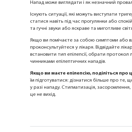
Напад може виглядати і як незначний провал у
Існують ситуації, які можуть виступати триг
статися навіть під час прогулянки або спокій
та гучні звуки або яскраве та миготливе сві
Якщо ви помічаєте за собою симптоми або в
проконсультуйтеся у лікаря. Відвідайте ліка
встановити тип епілепсії, обрати протокол 
чинниками епілептичних нападів.
Якщо ви маєте епілепсію, поділіться про 
їм підготуватися: дізнатися більше про те, щ
у разі нападу. Стигматизація, засоромлення,
це не вихід.