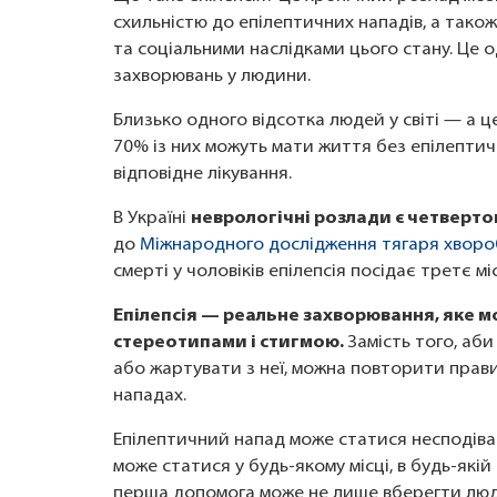
схильністю до епілептичних нападів, а тако
та соціальними наслідками цього стану. Це 
захворювань у людини.
Близько одного відсотка людей у світі — а ц
70% із них можуть мати життя без епілептич
відповідне лікування.
В Україні
неврологічні розлади є четвер
до
Міжнародного дослідження тягаря хворо
смерті у чоловіків епілепсія посідає третє мі
Епілепсія — реальне захворювання, яке мо
стереотипами і стигмою.
Замість того, аби
або жартувати з неї, можна повторити прав
нападах.
Епілептичний напад може статися несподівано 
може статися у будь-якому місці, в будь-якій
перша допомога може не лише вберегти людин