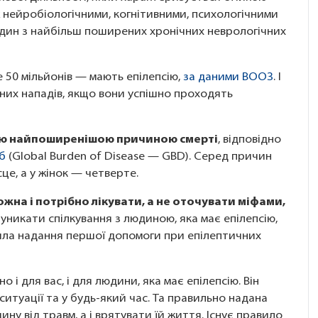
ж нейробіологічними, когнітивними, психологічними
один з найбільш поширених хронічних неврологічних
е 50 мільйонів — мають епілепсію,
за даними ВООЗ
. І
них нападів, якщо вони успішно проходять
тою найпоширенішою причиною смерті
, відповідно
б
(Global Burden of Disease — GBD). Серед причин
сце, а у жінок — четверте.
жна і потрібно лікувати, а не оточувати міфами,
 уникати спілкування з людиною, яка має епілепсію,
ила надання першої допомоги при епілептичних
і для вас, і для людини, яка має епілепсію. Він
 ситуації та у будь-який час. Та правильно надана
у від травм, а і врятувати їй життя. Існує правило