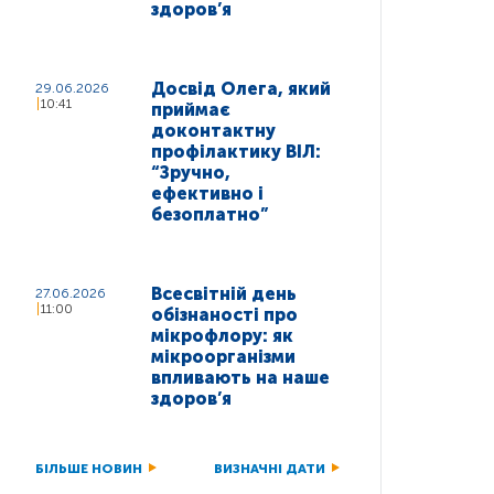
здоров’я
Досвід Олега, який
29.06.2026
10:41
приймає
доконтактну
профілактику ВІЛ:
“Зручно,
ефективно і
безоплатно”
Всесвітній день
27.06.2026
11:00
обізнаності про
мікрофлору: як
мікроорганізми
впливають на наше
здоров’я
БІЛЬШЕ НОВИН
ВИЗНАЧНІ ДАТИ