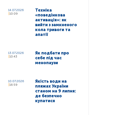
Техніка
14.07.2026
10:09
«поведінкова
активація»: як
вийти з замкненого
кола тривоги та
апатії
Як подбати про
13.07.2026
10:43
себе під час
менопаузи
Якість води на
10.07.2026
16:59
пляжах України
станом на 9 липня:
де безпечно
купатися