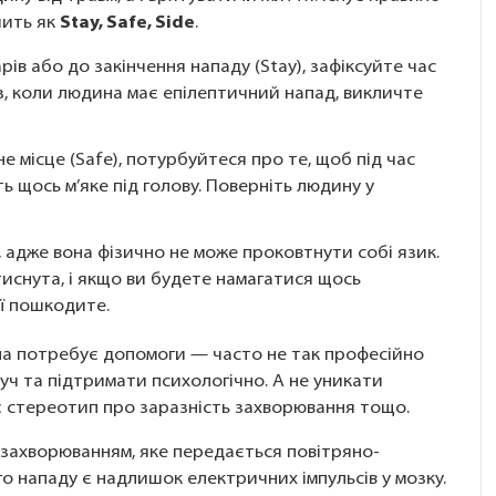
чить як
Stay, Safe, Side
.
в або до закінчення нападу (Stay), зафіксуйте час
з, коли людина має епілептичний напад, викличте
 місце (Safe), потурбуйтеся про те, щоб під час
ь щось м’яке під голову. Поверніть людину у
 адже вона фізично не може проковтнути собі язик.
иснута, і якщо ви будете намагатися щось
її пошкодите.
ина потребує допомоги — часто не так професійно
уч та підтримати психологічно. А не уникати
ує стереотип про заразність захворювання тощо.
 захворюванням, яке передається повітряно-
 нападу є надлишок електричних імпульсів у мозку.