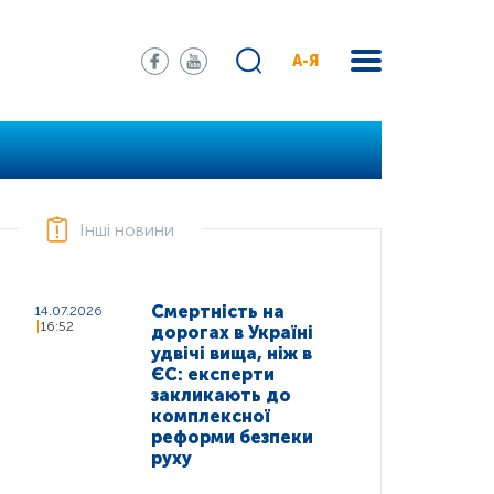
А-Я
Інші новини
Смертність на
14.07.2026
16:52
дорогах в Україні
удвічі вища, ніж в
ЄС: експерти
закликають до
комплексної
реформи безпеки
руху