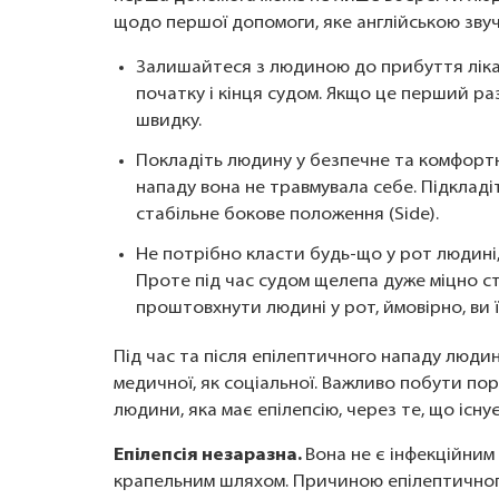
щодо першої допомоги, яке англійською зву
Залишайтеся з людиною до прибуття лікарі
початку і кінця судом. Якщо це перший ра
швидку.
Покладіть людину у безпечне та комфортне
нападу вона не травмувала себе. Підкладіт
стабільне бокове положення (Side).
Не потрібно класти будь-що у рот людині,
Проте під час судом щелепа дуже міцно ст
проштовхнути людині у рот, ймовірно, ви 
Під час та після епілептичного нападу люд
медичної, як соціальної. Важливо побути пор
людини, яка має епілепсію, через те, що існ
Епілепсія незаразна.
Вона не є інфекційним
крапельним шляхом. Причиною епілептичного