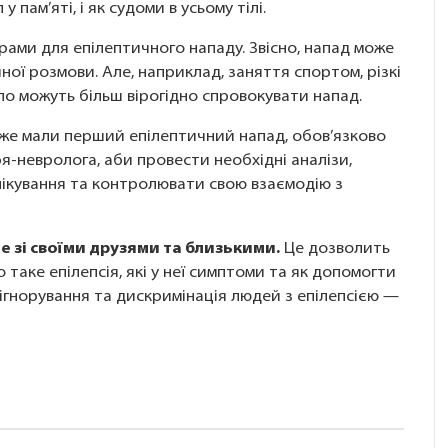
 пам’яті, і як судоми в усьому тілі.
ерами для епілептичного нападу. Звісно, напад може
ної розмови. Але, наприклад, заняття спортом, різкі
тло можуть більш вірогідно спровокувати напад.
же мали перший епілептичний напад, обов’язково
ря-невролога, аби провести необхідні аналізи,
лікування та контролювати свою взаємодію з
це зі своїми друзями та близькими.
Це дозволить
о таке епілепсія, які у неї симптоми та як допомогти
 ігнорування та дискримінація людей з епілепсією —