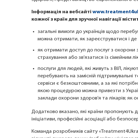
Інформація на вебсайті
www.treatment4u
кожної з країн для зручної навігації місти
загальні вимоги до українців щодо перебув
можна отримати, як зареєструватися і де
як отримати доступ до послуг з охорони 
страхування або зв’язатися із сімейним лі
послуги для людей, які живуть з ВІЛ, лікую
перебувають на замісній підтримувальні те
сервіси є безкоштовними, а за які потрібно
якою процедурою можна привезти з Украї
заклади охорони здоров’я та лікарів; як 
Додатково вказано, які країни пропонують д
ініціативи, професійні асоціації або безпос
Команда розробників сайту «Treatment4Ukra