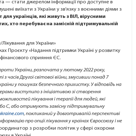
 мета — стати джерелом інформації про доступне в
ушені виїхати з України у зв’язку з воєнними діями з
т для українців, які живуть з ВІЛ, вірусними
их, хто перебуває на замісній підтримувальній
/Лікування для України»
жах Проєкту «Надання підтримки Україні у розвитку
 фінансового сприяння ЄС.
проти України, розпочата у лютому 2022 року,
 з часів Другої світової війни, змусивши понад 7
 країни у пошуках безпечного прихистку. У відповідь на
рами виступило з ініціативою зі створення
жливостей лікування і терапії для людей, які
або С, або отримують замісну підтримувальну
kraine.com
, покликаний у довготривалій перспективі
формацію про опції лікування у країнах Євросоюзу і не
координатор з розробки політик у сфері охорони
зу в Україні.