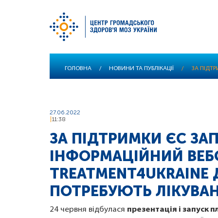
Перейти
ГОЛОВНА
/
НОВИНИ ТА ПУБЛІКАЦІЇ
/
ЗА ПІДТ
до
основного
вмісту
27.06.2022
11:38
ЗА ПІДТРИМКИ ЄС ЗА
ІНФОРМАЦІЙНИЙ ВЕБ
TREATMENT4UKRAINE Д
ПОТРЕБУЮТЬ ЛІКУВА
24 червня відбулася
презентація і запуск 