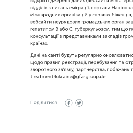
відкриті джерела даних (вебсайти міністерст
відділів з питань еміграції, портали Націон
міжнародних організацій у справах біженців
вебсайти неурядових громадських організаці
гепатитом B або C, туберкульозом, тим що п
консультації з представниками закладів гром
країнах.
Дані на сайті будуть регулярно оновлюватися
щодо правил реєстрації, перебування та от
зворотного зв’язку, партнерства, побажань 
treatment4ukraine@gfa-group.de
.
Поділитися