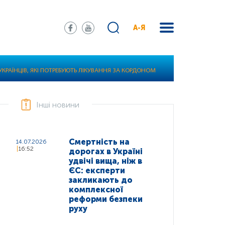
А-Я
РАЇНЦІВ, ЯКІ ПОТРЕБУЮТЬ ЛІКУВАННЯ ЗА КОРДОНОМ
Інші новини
Смертність на
14.07.2026
16:52
дорогах в Україні
удвічі вища, ніж в
ЄС: експерти
закликають до
комплексної
реформи безпеки
руху