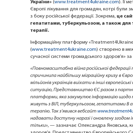
України»
(
www.treatment4ukraine.com
). Її
Європі лікування для громадян, котрі були зм
з боку російської федерації. Зокрема,
це сай
гепатитами, туберкульозом, а також для т
терапії.
Інформаційну платформу «Treatment4Ukraine
(
www.treatment4ukraine.com
) створено в ме
сучасної системи громадського здоров’я» за
«Повномасштабна війна російської федерації 
спричинила найбільшу міграційну кризу в Європі
мільйонів українців виїхати в інші європейські
ситуацію, Представництво ЄС разом з партне
платформи, яка закумулює інформацію щодо мо
живуть з ВІЛ, туберкульозом, гепатитами В 
терапію. Так з’явився вебсайт
www.treatment4u
надавати доступну наразі і оновлену згодом ін
тільки»
, — зазначає Олександра Яновська, 
здоров’я, Представництво Європейського Сою