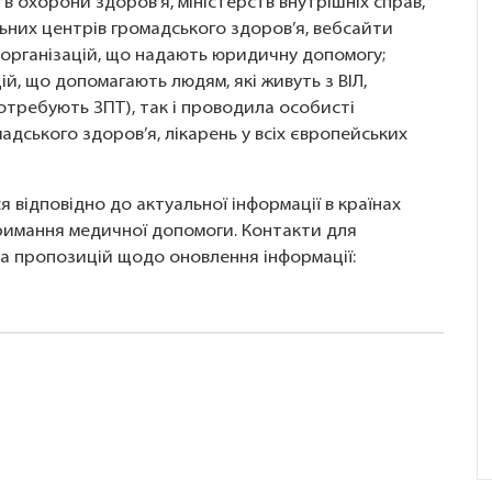
в охорони здоров’я, міністерств внутрішніх справ,
альних центрів громадського здоров’я, вебсайти
, організацій, що надають юридичну допомогу;
й, що допомагають людям, які живуть з ВІЛ,
отребують ЗПТ), так і проводила особисті
адського здоров’я, лікарень у всіх європейських
 відповідно до актуальної інформації в країнах
римання медичної допомоги. Контакти для
та пропозицій щодо оновлення інформації: