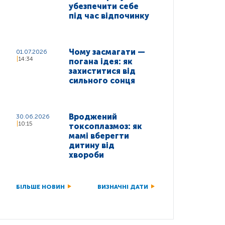
убезпечити себе
під час відпочинку
Чому засмагати —
01.07.2026
14:34
погана ідея: як
захиститися від
сильного сонця
Вроджений
30.06.2026
10:15
токсоплазмоз: як
мамі вберегти
дитину від
хвороби
БІЛЬШЕ НОВИН
ВИЗНАЧНІ ДАТИ