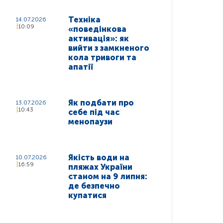
Техніка
14.07.2026
10:09
«поведінкова
активація»: як
вийти з замкненого
кола тривоги та
апатії
Як подбати про
13.07.2026
10:43
себе під час
менопаузи
Якість води на
10.07.2026
16:59
пляжах України
станом на 9 липня:
де безпечно
купатися