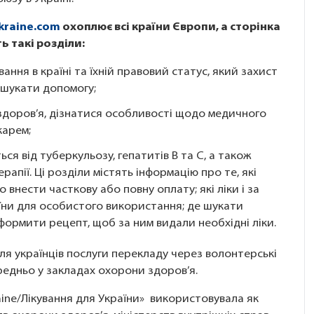
kraine.com
охоплює всі країни Європи, а сторінка
ть такі розділи:
ання в країні та їхній правовий статус, який захист
 шукати допомогу;
здоров’я, дізнатися особливості щодо медичного
карем;
ться від туберкульозу, гепатитів В та С, а також
рапії. Ці розділи містять інформацію про те, які
 внести часткову або повну оплату; які ліки і за
ни для особистого використання; де шукати
оформити рецепт, щоб за ним видали необхідні ліки.
ля українців послуги перекладу через волонтерські
ередньо у закладах охорони здоров’я.
ine/Лікування для України» використовувала як