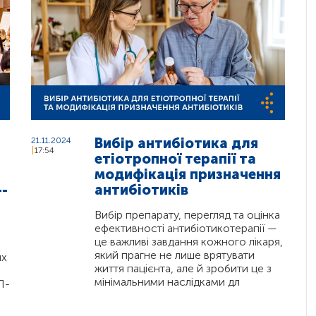
Вибір антибіотика для
21.11.2024
17:54
етіотропної терапії та
модифікація призначення
-
антибіотиків
Вибір препарату, перегляд та оцінка
ефективності антибіотикотерапії —
це важливі завдання кожного лікаря,
який прагне не лише врятувати
их
життя пацієнта, але й зробити це з
мінімальними наслідками дл
Л-