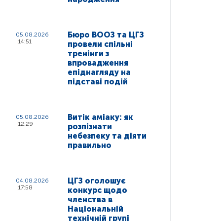
Бюро ВООЗ та ЦГЗ
05.08.2026
14:51
провели спільні
тренінги з
впровадження
епіднагляду на
підставі подій
Витік аміаку: як
05.08.2026
12:29
розпізнати
небезпеку та діяти
правильно
ЦГЗ оголошує
04.08.2026
17:58
конкурс щодо
членства в
Національній
технічній групі