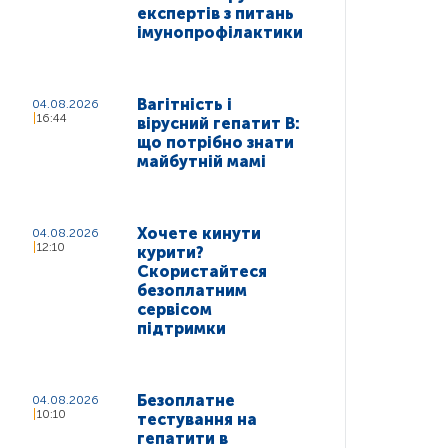
експертів з питань
імунопрофілактики
Вагітність і
04.08.2026
16:44
вірусний гепатит В:
що потрібно знати
майбутній мамі
Хочете кинути
04.08.2026
12:10
курити?
Скористайтеся
безоплатним
сервісом
підтримки
Безоплатне
04.08.2026
10:10
тестування на
гепатити в