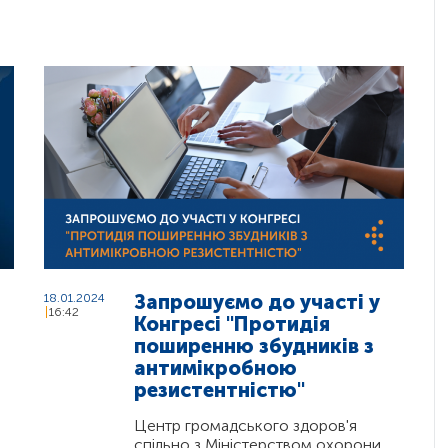
Запрошуємо до участі у
18.01.2024
16:42
Конгресі "Протидія
поширенню збудників з
антимікробною
резистентністю"
Центр громадського здоров'я
спільно з Міністерством охорони