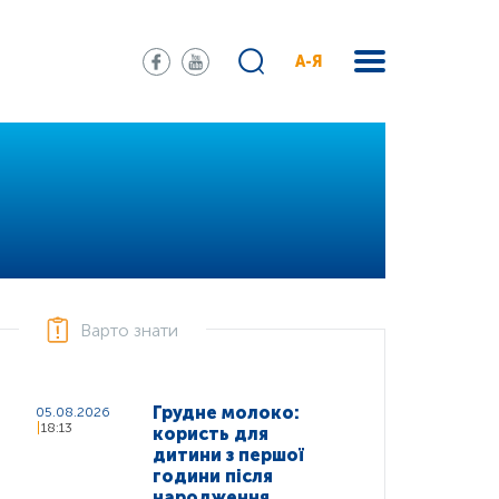
А-Я
Варто знати
Грудне молоко:
05.08.2026
18:13
користь для
дитини з першої
години після
народження