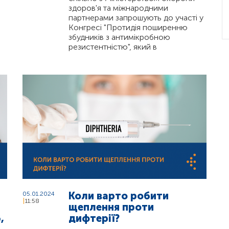
здоров'я та міжнародними
партнерами запрошують до участі у
Конгресі "Протидія поширенню
збудників з антимікробною
резистентністю", який в
Коли варто робити
05.01.2024
11:58
щеплення проти
,
дифтерії?