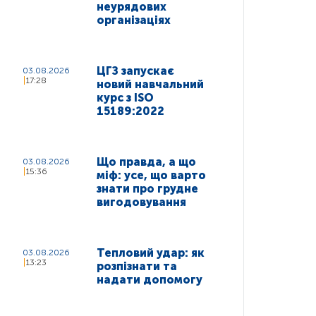
неурядових
організаціях
ЦГЗ запускає
03.08.2026
17:28
новий навчальний
курс з ISO
15189:2022
Що правда, а що
03.08.2026
15:36
міф: усе, що варто
знати про грудне
вигодовування
Тепловий удар: як
03.08.2026
13:23
розпізнати та
надати допомогу