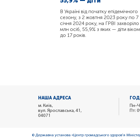
55,9% — діти
В Україні від початку епідемічного
сезону, з 2 жовтня 2023 року по 7
січня 2024 року, на ГРВІ захворіло
млн осіб, 55,9% з яких — діти віком
до 17 років.
НАША АДРЕСА
ГОД
м. Київ,
Пн–Ч
вул. Ярославська, 41,
Пт: 0
04071
© Державна установа «Центр громадського здоров’я Міністер