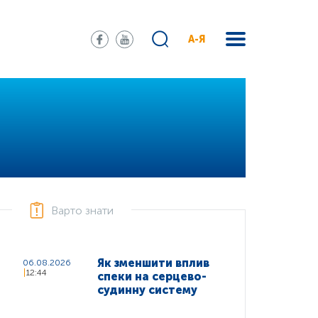
А-Я
Варто знати
Як зменшити вплив
06.08.2026
12:44
спеки на серцево-
судинну систему