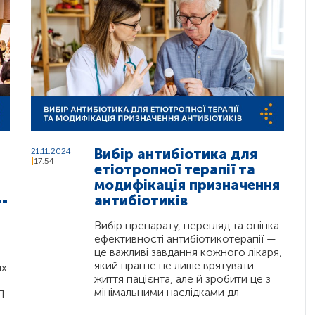
Вибір антибіотика для
21.11.2024
17:54
етіотропної терапії та
модифікація призначення
-
антибіотиків
Вибір препарату, перегляд та оцінка
ефективності антибіотикотерапії —
це важливі завдання кожного лікаря,
який прагне не лише врятувати
их
життя пацієнта, але й зробити це з
мінімальними наслідками дл
Л-