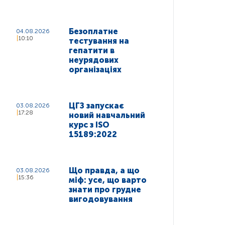
Безоплатне
04.08.2026
10:10
тестування на
гепатити в
неурядових
організаціях
ЦГЗ запускає
03.08.2026
17:28
новий навчальний
курс з ISO
15189:2022
Що правда, а що
03.08.2026
15:36
міф: усе, що варто
знати про грудне
вигодовування