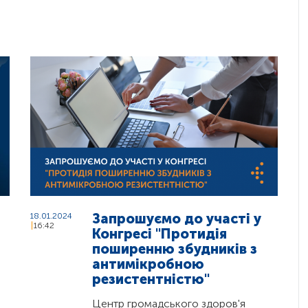
Запрошуємо до участі у
18.01.2024
16:42
Конгресі "Протидія
поширенню збудників з
антимікробною
резистентністю"
Центр громадського здоров'я