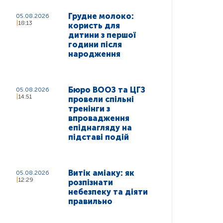
Грудне молоко:
05.08.2026
18:13
користь для
дитини з першої
години після
народження
Бюро ВООЗ та ЦГЗ
05.08.2026
14:51
провели спільні
тренінги з
впровадження
епіднагляду на
підставі подій
Витік аміаку: як
05.08.2026
12:29
розпізнати
небезпеку та діяти
правильно