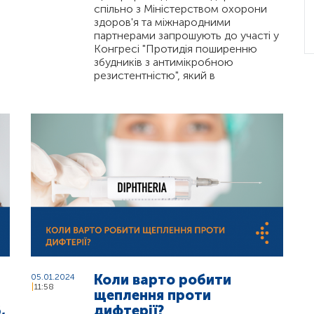
спільно з Міністерством охорони
здоров'я та міжнародними
партнерами запрошують до участі у
Конгресі "Протидія поширенню
збудників з антимікробною
резистентністю", який в
Коли варто робити
05.01.2024
11:58
щеплення проти
,
дифтерії?