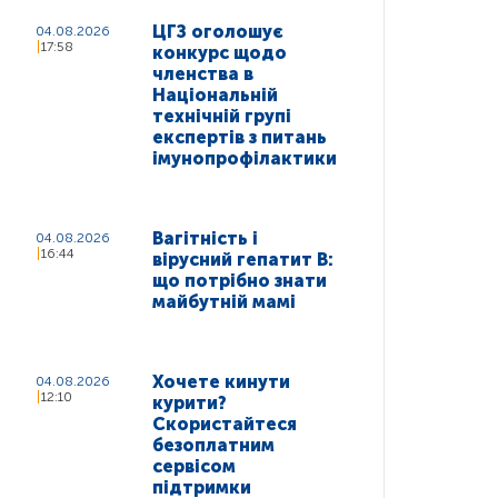
ЦГЗ оголошує
04.08.2026
17:58
конкурс щодо
членства в
Національній
технічній групі
експертів з питань
імунопрофілактики
Вагітність і
04.08.2026
16:44
вірусний гепатит В:
що потрібно знати
майбутній мамі
Хочете кинути
04.08.2026
12:10
курити?
Скористайтеся
безоплатним
сервісом
підтримки