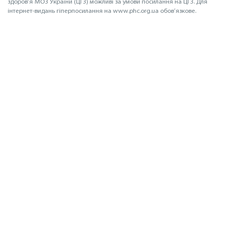
здоров’я МОЗ України (ЦГЗ) можливі за умови посилання на ЦГЗ. Для
інтернет-видань гіперпосилання на www.phc.org.ua обов’язкове.