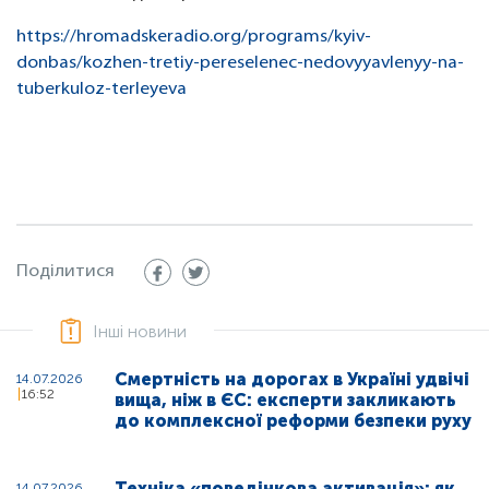
https://hromadskeradio.org/programs/kyiv-
donbas/kozhen-tretiy-pereselenec-nedovyyavlenyy-na-
tuberkuloz-terleyeva
Поділитися
Інші новини
Смертність на дорогах в Україні удвічі
14.07.2026
16:52
вища, ніж в ЄС: експерти закликають
до комплексної реформи безпеки руху
Техніка «поведінкова активація»: як
14.07.2026