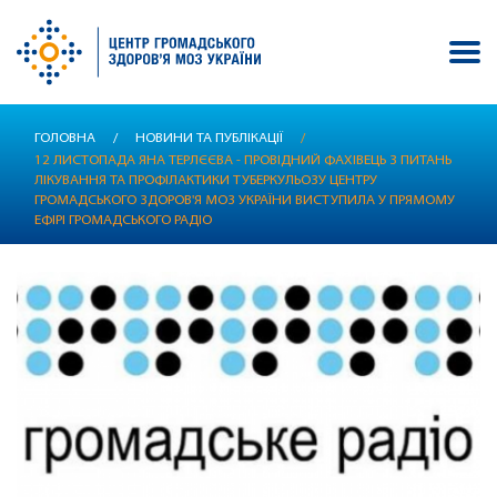
Перейти
ГОЛОВНА
/
НОВИНИ ТА ПУБЛІКАЦІЇ
/
до
12 ЛИСТОПАДА ЯНА ТЕРЛЄЄВА - ПРОВІДНИЙ ФАХІВЕЦЬ З ПИТАНЬ
основного
ЛІКУВАННЯ ТА ПРОФІЛАКТИКИ ТУБЕРКУЛЬОЗУ ЦЕНТРУ
вмісту
ГРОМАДСЬКОГО ЗДОРОВ'Я МОЗ УКРАЇНИ ВИСТУПИЛА У ПРЯМОМУ
ЕФІРІ ГРОМАДСЬКОГО РАДІО