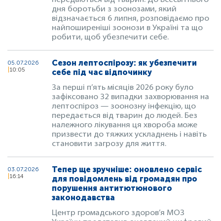
передаються від тварин. До Всесвітнього
дня боротьби з зоонозами, який
відзначається 6 липня, розповідаємо про
найпоширеніші зоонози в Україні та що
робити, щоб убезпечити себе.
Сезон лептоспірозу: як убезпечити
05.07.2026
10:05
себе під час відпочинку
За перші п’ять місяців 2026 року було
зафіксовано 32 випадки захворювання на
лептоспіроз — зоонозну інфекцію, що
передається від тварин до людей. Без
належного лікування ця хвороба може
призвести до тяжких ускладнень і навіть
становити загрозу для життя.
Тепер ще зручніше: оновлено сервіс
03.07.2026
16:14
для повідомлень від громадян про
порушення антитютюнового
законодавства
Центр громадського здоров’я МОЗ