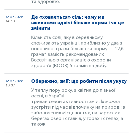
та здоров’ю.
Де «ховається» сіль: чому ми
02.07.2026
14:30
вживаємо вдвічі більше норми і як це
змінити
Кількість солі, яку в середньому
споживають українці, приблизно у два з
половиною рази більша за норму — 12,6
грама* замість рекомендованих
Всесвітньою організацією охорони
здоров’я (ВООЗ) 5 грамів на добу.
Обережно, змії: що робити після укусу
02.07.2026
10:07
У теплу пору року, з квітня до пізньої
осені, в Україні
триває сезон активності змій. Їх можна
зустріти під час відпочинку на природі: в
заболочених місцевостях, на зарослих
берегах озер і ставків, у горах і степах, а
також