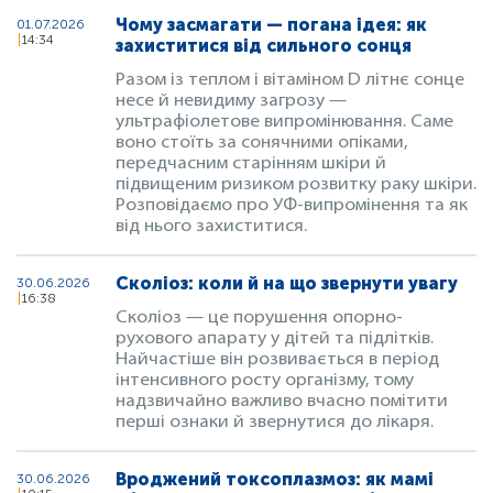
Чому засмагати — погана ідея: як
01.07.2026
14:34
захиститися від сильного сонця
Разом із теплом і вітаміном D літнє сонце
несе й невидиму загрозу —
ультрафіолетове випромінювання. Саме
воно стоїть за сонячними опіками,
передчасним старінням шкіри й
підвищеним ризиком розвитку раку шкіри.
Розповідаємо про УФ-випромінення та як
від нього захиститися.
Сколіоз: коли й на що звернути увагу
30.06.2026
16:38
Сколіоз — це порушення опорно-
рухового апарату у дітей та підлітків.
Найчастіше він розвивається в період
інтенсивного росту організму, тому
надзвичайно важливо вчасно помітити
перші ознаки й звернутися до лікаря.
Вроджений токсоплазмоз: як мамі
30.06.2026