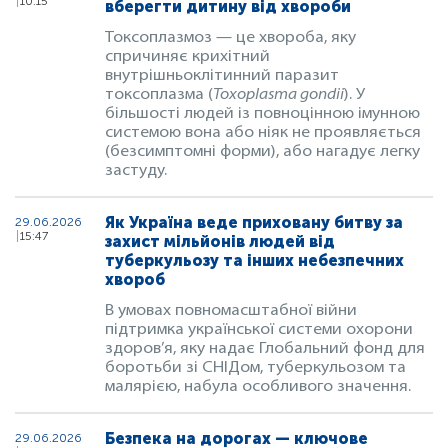
10:15
вберегти дитину від хвороби
Токсоплазмоз — це хвороба, яку
спричиняє крихітний
внутрішньоклітинний паразит
токсоплазма (
Toxoplasma gondii
). У
більшості людей із повноцінною імунною
системою вона або ніяк не проявляється
(безсимптомні форми), або нагадує легку
застуду.
Як Україна веде приховану битву за
29.06.2026
15:47
захист мільйонів людей від
туберкульозу та інших небезпечних
хвороб
В умовах повномасштабної війни
підтримка української системи охорони
здоров’я, яку надає Глобальний фонд для
боротьби зі СНІДом, туберкульозом та
малярією, набула особливого значення.
Безпека на дорогах — ключове
29.06.2026