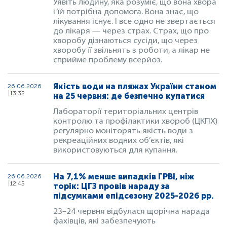
Уявіть людину, яка розуміє, що вона хвора
і їй потрібна допомога. Вона знає, що
лікування існує. І все одно не звертається
до лікаря — через страх. Страх, що про
хворобу дізнаються сусіди, що через
хворобу її звільнять з роботи, а лікар не
сприйме проблему всерйоз.
Якість води на пляжах України станом
26.06.2026
13:32
на 25 червня: де безпечно купатися
Лабораторії територіальних центрів
контролю та профілактики хвороб (ЦКПХ)
регулярно моніторять якість води з
рекреаційних водних об’єктів, які
використовуються для купання.
На 7,1% менше випадків ГРВІ, ніж
26.06.2026
12:45
торік: ЦГЗ провів нараду за
підсумками епідсезону 2025-2026 рр.
23–24 червня відбулася щорічна нарада
фахівців, які забезпечують