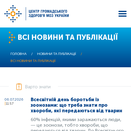
Перейти
ВСІ НОВИНИ ТА ПУБЛІКАЦІЇ
до
основного
вмісту
ГОЛОВНА
/
НОВИНИ ТА ПУБЛІКАЦІЇ
/
ВСІ НОВИНИ ТА ПУБЛІКАЦІЇ
Варто знати
Всесвітній день боротьби із
06.07.2026
11:57
зоонозами: що треба знати про
хвороби, які передаються від тварин
60% інфекцій, якими заражаються люди,
— це зоонози, тобто хвороби, що