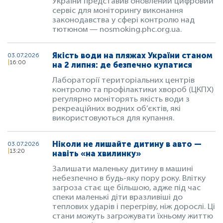
України представив оновлений цифровий
сервіс для моніторингу виконання
законодавства у сфері контролю над
тютюном — nosmoking.phc.org.ua.
Якість води на пляжах України станом
03.07.2026
16:00
на 2 липня: де безпечно купатися
Лабораторії територіальних центрів
контролю та профілактики хвороб (ЦКПХ)
регулярно моніторять якість води з
рекреаційних водних об’єктів, які
використовуються для купання.
Ніколи не лишайте дитину в авто —
03.07.2026
13:20
навіть «на хвилинку»
Залишати маленьку дитину в машині
небезпечно в будь-яку пору року. Влітку
загроза стає ще більшою, адже під час
спеки маленькі діти вразливіші до
теплових ударів і перегріву, ніж дорослі. Ці
стани можуть загрожувати їхньому життю