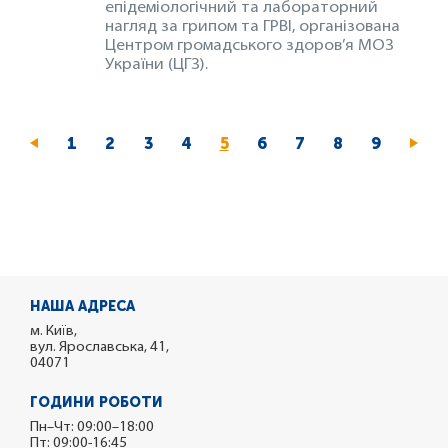
епідеміологічний та лабораторний
нагляд за грипом та ГРВІ, організована
Центром громадського здоров’я МОЗ
України (ЦГЗ).
Page
1
Page
2
Page
3
Page
4
Поточна
5
Page
6
Page
7
Page
8
Page
9
сторінка
НАША АДРЕСА
м. Київ,
вул. Ярославська, 41,
04071
ГОДИНИ РОБОТИ
Пн–Чт: 09:00–18:00
Пт: 09:00-16:45