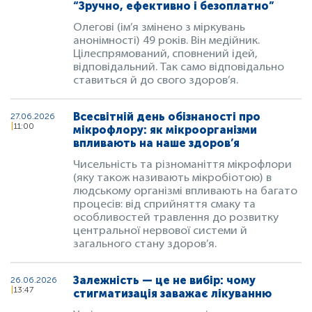
“Зручно, ефективно і безоплатно”
Олегові (ім’я змінено з міркувань
анонімності) 49 років. Він медійник.
Цілеспрямований, сповнений ідей,
відповідальний. Так само відповідально
ставиться й до свого здоров’я.
Всесвітній день обізнаності про
27.06.2026
11:00
мікрофлору: як мікроорганізми
впливають на наше здоров’я
Чисельність та різноманіття мікрофлори
(яку також називають мікробіотою) в
людському організмі впливають на багато
процесів: від сприйняття смаку та
особливостей травлення до розвитку
центральної нервової системи й
загального стану здоров’я.
Залежність — це не вибір: чому
26.06.2026
13:47
стигматизація заважає лікуванню