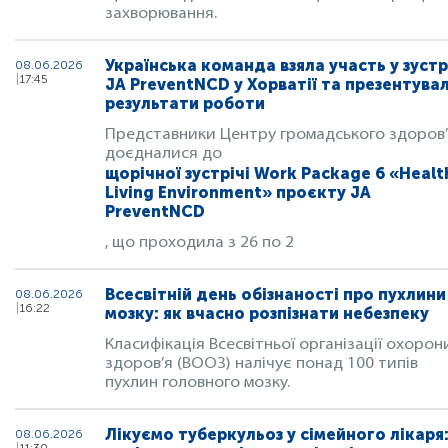
захворювання.
Українська команда взяла участь у зустр
08.06.2026
17:45
JA PreventNCD у Хорватії та презентува
результати роботи
Представники Центру громадського здоров
доєдналися до
щорічної зустрічі Work Package 6 «Healt
Living Environment» проєкту JA
PreventNCD
, що проходила з 26 по 2
Всесвітній день обізнаності про пухлини
08.06.2026
16:22
мозку: як вчасно розпізнати небезпеку
Класифікація Всесвітньої організації охорон
здоров’я (ВООЗ) налічує понад 100 типів
пухлин головного мозку.
Лікуємо туберкульоз у сімейного лікаря
08.06.2026