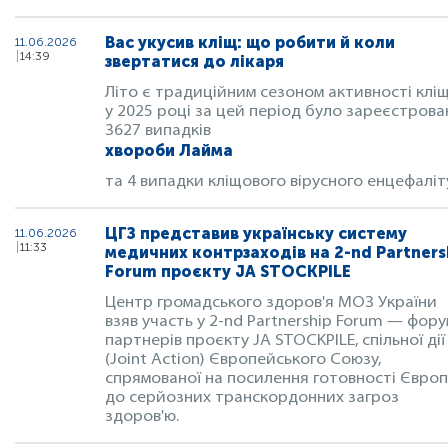
Вас укусив кліщ: що робити й коли
11.06.2026
14:39
звертатися до лікаря
Літо є традиційним сезоном активності кліщ
у 2025 році за цей період було зареєстрова
3627 випадків
хвороби Лайма
та 4 випадки кліщового вірусного енцефаліт
ЦГЗ представив українську систему
11.06.2026
11:33
медичних контрзаходів на 2-nd Partners
Forum проєкту JA STOCKPILE
Центр громадського здоров'я МОЗ України
взяв участь у 2-nd Partnership Forum — фору
партнерів проєкту JA STOCKPILE, спільної дії
(Joint Action) Європейського Союзу,
спрямованої на посилення готовності Євро
до серйозних транскордонних загроз
здоров'ю.