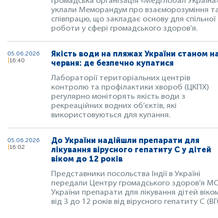
громадська організація «Медглобал Україна
уклали Меморандум про взаєморозуміння т
співпрацю, що закладає основу для спільної
роботи у сфері громадського здоров'я.
Якість води на пляжах України станом н
05.06.2026
16:40
червня: де безпечно купатися
Лабораторії територіальних центрів
контролю та профілактики хвороб (ЦКПХ)
регулярно моніторять якість води з
рекреаційних водних об’єктів, які
використовуються для купання.
До України надійшли препарати для
05.06.2026
16:02
лікування вірусного гепатиту С у дітей
віком до 12 років
Представники посольства Індії в Україні
передали Центру громадського здоров’я М
України препарати для лікування дітей віко
від 3 до 12 років від вірусного гепатиту С (ВГ