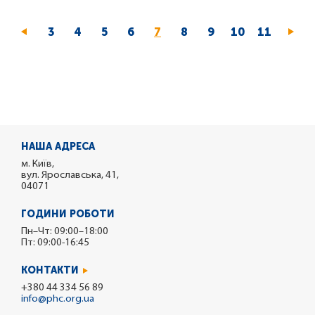
Page
3
Page
4
Page
5
Page
6
Поточна
7
Page
8
Page
9
Page
10
Page
11
сторінка
НАША АДРЕСА
м. Київ,
вул. Ярославська, 41,
04071
ГОДИНИ РОБОТИ
Пн–Чт: 09:00–18:00
Пт: 09:00-16:45
КОНТАКТИ
+380 44 334 56 89
info@phc.org.ua