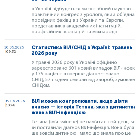
в Україні відбудеться масштабний науково-
практичний конгрес з урології, який об’єдн
провідних фахівців з України та Європи,
представників академічних інституцій,
професійних асоціацій та міжнародн
Статистика ВІЛ/СНІД в Україні: травень
10.06.2026
09:32
2026 року
У травні 2026 року в Україні офіційно
зареєстровано 601 новий випадок ВІЛ-інфекц
у 175 пацієнтів вперше діагностовано
СНІД, 57 людейпомерли від хвороб, зумовле
СНІДом.
ВІЛ можна контролювати, якщо діяти
09.06.2026
10:48
вчасно — історія Тетяни, яка з дитинств
живе з ВІЛ-інфекцією
Тетяна (ім’я змінене) не пам’ятає той день, к
їй поставили діагноз ВІЛ-інфекція. Вона була
ще зовсім дитиною і мало що знала про це