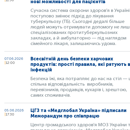
11:30
нові можливості для пацієнтів
Сучасна система охорони здоров’я в Україні
поступово змінює підхід до лікування
туберкульозу (ТБ). Сьогодні дедалі більше
людей можуть отримувати допомогу не лиш
спеціалізованих протитуберкульозних
закладах, а й амбулаторно — під наглядом
сімейного лікаря, залишаючись удома.
Всесвітній день безпеки харчових
07.06.2026
12:00
продуктів: прості правила, які рятують 
інфекцій
Безпека їжі, яка потрапляє до нас на стіл — 
спільна відповідальність виробників,
перевізників, продавців, кухарів і, зрештою,
самих споживачів.
ЦГЗ та «Медглобал Україна» підписали
05.06.2026
17:30
Меморандум про співпрацю
Центр громадського здоров'я МОЗ України 