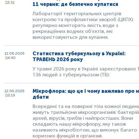
15:51
11 червня: де безпечно купатися
Лабораторії територіальних центрів
контролю та профілактики хвороб (ЦКПХ)
регулярно моніторять якість води з
рекреаційних водних об’єктів, які
використовуються для купання.
Статистика туберкульозу в Україні:
12.06.2026
14:40
ТРАВЕНЬ 2026 року
У травні 2026 року в Україні зареєстровано 
136 людей з туберкульозом (ТБ):
Мікрофлора: що це і чому важливо про н
12.06.2026
10:19
дбати
Всередині та на поверхні тіла кожної людин
живуть трильйони мікроорганізмів: бактерій
архей, вірусів, грибів і найпростіших. Вони
складають нашу мікрофлору, яку також
називають мікробіотою, що виконує багато
корисних функцій в організмі.