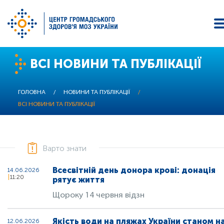
Перейти
ВСІ НОВИНИ ТА ПУБЛІКАЦІЇ
до
основного
вмісту
ГОЛОВНА
/
НОВИНИ ТА ПУБЛІКАЦІЇ
/
ВСІ НОВИНИ ТА ПУБЛІКАЦІЇ
Варто знати
Всесвітній день донора крові: донація
14.06.2026
11:20
рятує життя
Щороку 14 червня відзн
Якість води на пляжах України станом н
12.06.2026