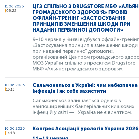
ЦГЗ СПІЛЬНО З DRUGSTORE МБФ «АЛЬЯ
11.06.2026
09:22
ГРОМАДСЬКОГО ЗДОРОВʼЯ» ПРОВІВ
ОФЛАЙН-ТРЕНІНГ «ЗАСТОСУВАННЯ
ПРИНЦИПІВ ЗМЕНШЕННЯ ШКОДИ ПРИ
НАДАННІ ПЕРВИННОЇ ДОПОМОГИ»
9–10 червня у Києві відбувся офлайн-тренінг
«Застосування принципів зменшення шкоди
при наданні первинної допомоги»,
організований Центром громадського здоро
МОЗ України спільно з проєктом Drugstore
МБФ «Альянс громадського здоров’я».
Сальмонельоз в Україні: чим небезпечна
10.06.2026
15:15
інфекція і як себе захистити
Сальмонельоз залишається однією з
найпоширеніших бактеріальних кишкових
інфекцій у світі — і Україна не є винятком.
Конгрес Асоціації урологів України 2026
10.06.2026
14:18
11–12 червня