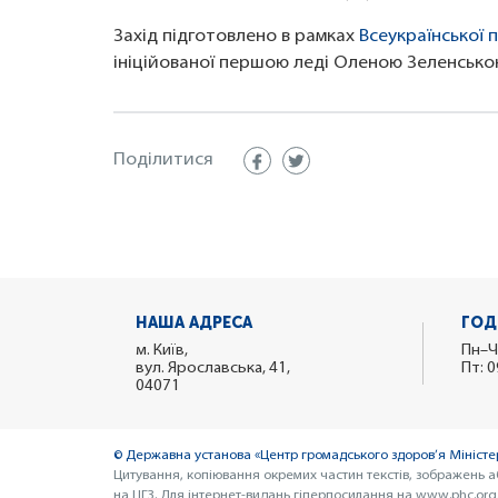
Захід підготовлено в рамках
Всеукраїнської 
ініційованої першою леді Оленою Зеленсько
Поділитися
НАША АДРЕСА
ГОД
м. Київ,
Пн–Ч
вул. Ярославська, 41,
Пт: 0
04071
© Державна установа «Центр громадського здоров’я Міністер
Цитування, копіювання окремих частин текстів, зображень а
на ЦГЗ. Для інтернет-видань гіперпосилання на www.phc.org.