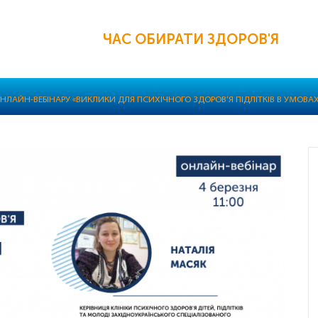
ЧАС ОБИРАТИ ЗДОРОВ'Я
НЛАЙН-ВЕБІНАРУ «ВИКЛИКИ ДЛЯ ПСИХІЧНОГО ЗДОРОВ’Я ПІДЛІТКІВ В УМОВА