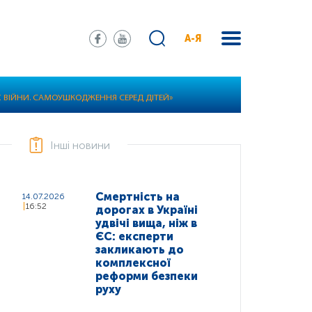
А-Я
Х ВІЙНИ. САМОУШКОДЖЕННЯ СЕРЕД ДІТЕЙ»
Інші новини
Смертність на
14.07.2026
16:52
дорогах в Україні
удвічі вища, ніж в
ЄС: експерти
закликають до
комплексної
реформи безпеки
руху