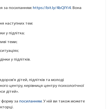
зня за посиланням:
https://bit.ly/4bQlYi4
. Вона
ня наступних тем:
и у підлітка;
иві теми;
ситуаціях;
інки у підлітків.
здоров'я дітей, підлітків та молоді
ного центру, керівниця центру психологічної
си дітей».
у форму за
посиланням
. У ній ви також можете
кторці.