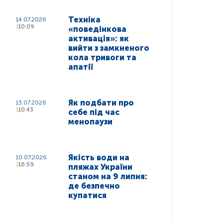
Техніка
14.07.2026
10:09
«поведінкова
активація»: як
вийти з замкненого
кола тривоги та
апатії
Як подбати про
13.07.2026
10:43
себе під час
менопаузи
Якість води на
10.07.2026
16:59
пляжах України
станом на 9 липня:
де безпечно
купатися