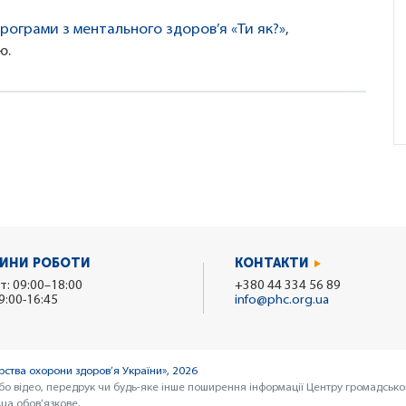
програми з ментального здоров’я «Ти як?»
,
ю.
ИНИ РОБОТИ
КОНТАКТИ
т: 09:00–18:00
+380 44 334 56 89
9:00-16:45
info@phc.org.ua
ства охорони здоров’я України», 2026
бо відео, передрук чи будь-яке інше поширення інформації Центру громадсько
ua обов’язкове.