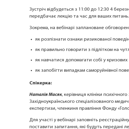
Зустріч відбудеться з 11:00 до 12:30 4 бере
передбачає лекцію та час для ваших питань.
Зокрема, на вебінарі заплановане обговорен
як розпізнати ознаки ризикованої поведінк
як правильно говорити з підлітком на чутл
як навчатися допомагати собі у кризових 
як запобігти випадкам саморуйнівної повед
Спікерка:
Наталія Масяк
, керівниця клініки психічного 
Західноукраїнського спеціалізованого медич
експертизи, членкиня правління Фонду «Голо
Для участі у вебінарі заповніть реєстраційн
поставити запитання, які будуть передані ле