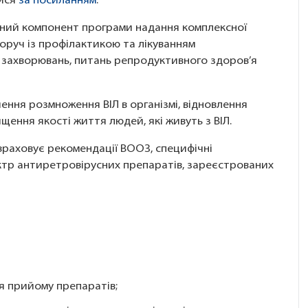
тися
за посиланням
.
ьний компонент програми надання комплексної
поруч із профілактикою та лікуванням
та захворювань, питань репродуктивного здоров’я
ння розмноження ВІЛ в організмі, відновлення
щення якості життя людей, які живуть з ВІЛ.
раховує рекомендації ВООЗ, специфічні
ктр антиретровірусних препаратів, зареєстрованих
я прийому препаратів;