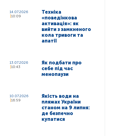
Техніка
14.07.2026
10:09
«поведінкова
активація»: як
вийти з замкненого
кола тривоги та
апатії
Як подбати про
13.07.2026
10:43
себе під час
менопаузи
Якість води на
10.07.2026
16:59
пляжах України
станом на 9 липня:
де безпечно
купатися