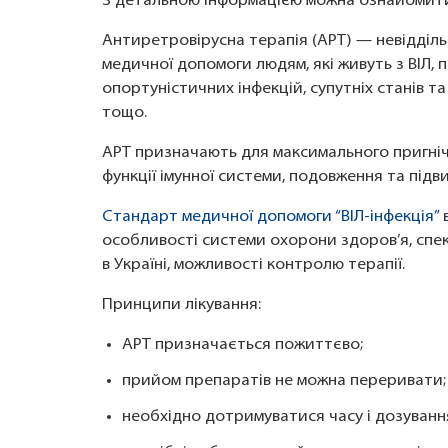
З детальною інформацією можна ознайоми
Антиретровірусна терапія (АРТ) — невідділ
медичної допомоги людям, які живуть з ВІЛ, 
опортуністичних інфекцій, супутніх станів 
тощо.
АРТ призначають для максимального пригніче
функції імунної системи, подовження та підви
Стандарт медичної допомоги “ВІЛ-інфекція”
в
особливості системи охорони здоров’я, спе
в Україні, можливості контролю терапії.
Принципи лікування:
АРТ призначається пожиттєво;
прийом препаратів не можна переривати;
необхідно дотримуватися часу і дозуванн