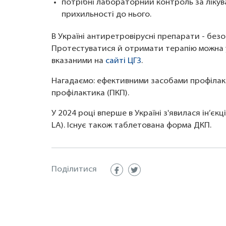
потрібні лабораторний контроль за лікув
прихильності до нього.
В Україні антиретровірусні препарати - безо
Протестуватися й отримати терапію можна у
вказаними на
сайті ЦГЗ
.
Нагадаємо: ефективними засобами профілакт
профілактика (ПКП).
У 2024 році вперше в Україні з'явилася ін’єк
LA). Існує також таблетована форма ДКП.
Поділитися