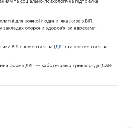
анням та соціально-психологічна підтримка
платні для кожної людини, яка живе з ВІЛ.
 закладах охорони здоров’я, за адресами,
ики ВІЛ є доконтактна (
ДКП
) та постконтактна
ційна форма ДКП — каботегравір тривалої дії (CAB-