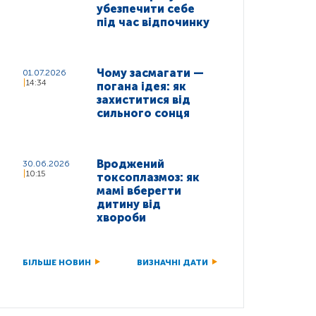
убезпечити себе
під час відпочинку
Чому засмагати —
01.07.2026
14:34
погана ідея: як
захиститися від
сильного сонця
Вроджений
30.06.2026
10:15
токсоплазмоз: як
мамі вберегти
дитину від
хвороби
БІЛЬШЕ НОВИН
ВИЗНАЧНІ ДАТИ