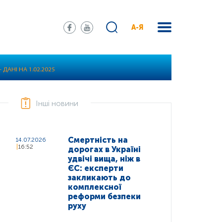
А-Я
 ДАНІ НА 1.02.2025
Інші новини
Смертність на
14.07.2026
16:52
дорогах в Україні
удвічі вища, ніж в
ЄС: експерти
закликають до
комплексної
реформи безпеки
руху