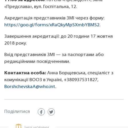
11:00 за адресою
: готель «Президент», зала
«Предслава», вул. Госпітальна, 12.
Акредитація представників ЗМІ через форму:
https://goo.gl/forms/xRaQkyMpSXmbYBMS2
.
Завершення акредитації: до 20 години 17 жовтня
2018 року.
Вхід представників ЗМІ — за паспортами або
редакційними посвідченнями.
Контактна особа:
Анна Борщевська, спеціаліст з
комунікації ВООЗ в Україні, +380937531827,
BorshchevskaA@who.int
.
Поділитися
Інші новини