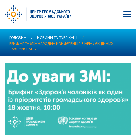
Перейти
ГОЛОВНА
/
НОВИНИ ТА ПУБЛІКАЦІЇ
/
до
БРИФІНГ ТА МІЖНАРОДНА КОНФЕРЕНЦІЯ З НЕІНФЕКЦІЙНИХ
основного
ЗАХВОРЮВАНЬ
вмісту