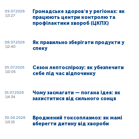
Громадське здоровʼя у регіонах: як
09.07.2026
13:27
працюють центри контролю та
профілактики хвороб (ЦКПХ)
Як правильно зберігати продукти у
08.07.2026
12:40
спеку
Сезон лептоспірозу: як убезпечити
05.07.2026
10:05
себе під час відпочинку
Чому засмагати — погана ідея: як
01.07.2026
14:34
захиститися від сильного сонця
Вроджений токсоплазмоз: як мамі
30.06.2026
10:15
вберегти дитину від хвороби