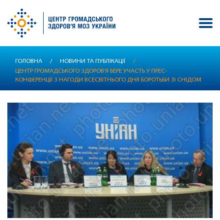
Перейти
ГОЛОВНА
/
НОВИНИ ТА ПУБЛІКАЦІЇ
/
до
ЦЕНТР ГРОМАДСЬКОГО ЗДОРОВ'Я БЕРЕ УЧАСТЬ У ПРЕС-
основного
КОНФЕРЕНЦІЇ З НАГОДИ ВСЕСВІТНЬОГО ДНЯ БОРОТЬБИ ЗІ СНІДОМ
вмісту