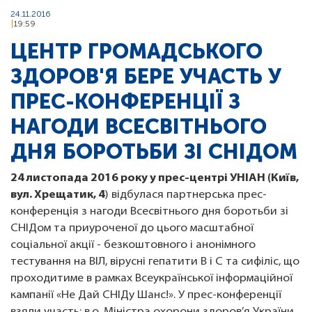
24.11.2016
19:59
ЦЕНТР ГРОМАДСЬКОГО
ЗДОРОВ'Я БЕРЕ УЧАСТЬ У
ПРЕС-КОНФЕРЕНЦІЇ З
НАГОДИ ВСЕСВІТНЬОГО
ДНЯ БОРОТЬБИ ЗІ СНІДОМ
24 листопада 2016 рок
y
у прес-центрі УНІАН (Київ,
вул. Хрещатик, 4
) відбулася партнерська прес-
конференція з нагоди Всесвітнього дня боротьби зі
СНІДом та приуроченої до цього масштабної
соціальної акції - безкоштовного і анонімного
тестування на ВІЛ, вірусні гепатити В і С та сифіліс, що
проходитиме в рамках Всеукраїнської інформаційної
кампанії «Не Дай СНІДу Шанс!». У прес-конференції