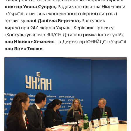
взяли участь: в.о. Міністра охорони здоров’я України
доктор Уляна Супрун,
Радник посольства Німеччини
в Україні з питань економічного співробітництва і
розвитку
пані Даніела Бергельт,
Заступник
директора GIZ Бюро в Україні, Керівник Проекту
«Консультування з ВІЛ/СНІД та підтримка інституцій»
пан Ніколас Хемпель
та Директор ЮНЕЙДС в Україні
пан Яцек Тишко
.