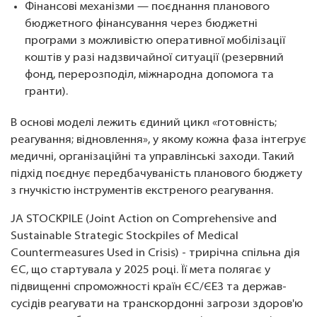
Фінансові механізми — поєднання планового
бюджетного фінансування через бюджетні
програми з можливістю оперативної мобілізації
коштів у разі надзвичайної ситуації (резервний
фонд, перерозподіл, міжнародна допомога та
гранти).
В основі моделі лежить єдиний цикл «готовність;
реагування; відновлення», у якому кожна фаза інтегрує
медичні, організаційні та управлінські заходи. Такий
підхід поєднує передбачуваність планового бюджету
з гнучкістю інструментів екстреного реагування.
JA STOCKPILE (Joint Action on Comprehensive and
Sustainable Strategic Stockpiles of Medical
Countermeasures Used in Crisis) - трирічна спільна дія
ЄС, що стартувала у 2025 році. Її мета полягає у
підвищенні спроможності країн ЄС/ЄЕЗ та держав-
сусідів реагувати на транскордонні загрози здоров'ю