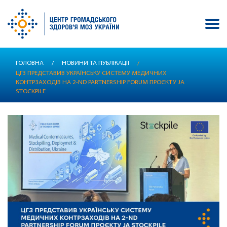
Перейти
ГОЛОВНА
/
НОВИНИ ТА ПУБЛІКАЦІЇ
/
до
ЦГЗ ПРЕДСТАВИВ УКРАЇНСЬКУ СИСТЕМУ МЕДИЧНИХ
основного
КОНТРЗАХОДІВ НА 2-ND PARTNERSHIP FORUM ПРОЄКТУ JA
вмісту
STOCKPILE