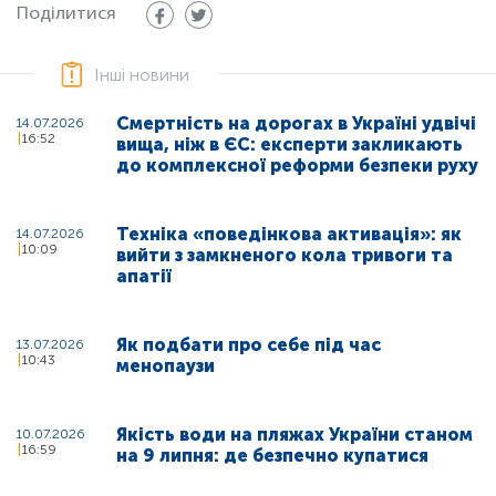
Поділитися
Інші новини
Смертність на дорогах в Україні удвічі
14.07.2026
16:52
вища, ніж в ЄС: експерти закликають
до комплексної реформи безпеки руху
Техніка «поведінкова активація»: як
14.07.2026
10:09
вийти з замкненого кола тривоги та
апатії
Як подбати про себе під час
13.07.2026
10:43
менопаузи
Якість води на пляжах України станом
10.07.2026
16:59
на 9 липня: де безпечно купатися