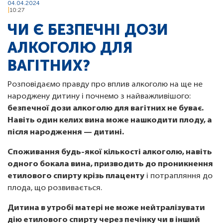
04.04.2024
10:27
ЧИ Є БЕЗПЕЧНІ ДОЗИ
АЛКОГОЛЮ ДЛЯ
ВАГІТНИХ?
Розповідаємо правду про вплив алкоголю на ще не
народжену дитину і почнемо з найважливішого:
безпечної дози алкоголю для вагітних не буває.
Навіть один келих вина може нашкодити плоду, а
після народження — дитині.
Споживання будь-якої кількості алкоголю, навіть
одного бокала вина, призводить до проникнення
етилового спирту крізь плаценту
і потрапляння до
плода, що розвивається.
Дитина в утробі матері не може нейтралізувати
дію етилового спирту через печінку чи в інший