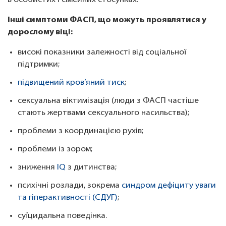
в особистих і сімейних стосунках.
Інші симптоми ФАСП, що можуть проявлятися у
дорослому віці:
високі показники залежності від соціальної
підтримки;
підвищений кров’яний тиск
;
сексуальна віктимізація (люди з ФАСП частіше
стають жертвами сексуального насильства);
проблеми з координацією рухів;
проблеми із зором;
зниження
IQ
з дитинства;
психічні розлади, зокрема
синдром дефіциту уваги
та гіперактивності (СДУГ)
;
суїцидальна поведінка.