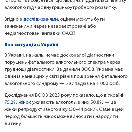
історію і з’ясовується, що людина піддавалася впливу
алкоголю під час внутрішньоутробного розвитку.
Згідно з
дослідженнями
, оцінки можуть бути
заниженими через незареєстровані або
недіагностовані випадки ФАСП.
Яка ситуація в Україні
В Україні, на жаль, немає досконалої діагностики
порушень фетального алкогольного спектра через
труднощі діагностики. За даними ВООЗ, Україна має
один із найвищих у світі рівнів поширення фетального
алкогольного синдрому — 5 випадків на 1 000 осіб.
Дослідження ВООЗ 2023 року показало, що в Україні
75,2% жінок
уживають алкоголь, з них 50,8% — це
жінки репродуктивного віку (30–44 роки). Саме в цей
період більшість жінок може виносити і народити
дитину.