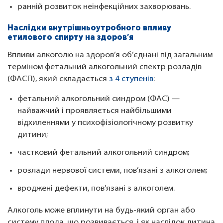
ранній розвиток неінфекційних захворювань.
Наслідки внутрішньоутробного впливу
етилового спирту на здоров’я
Впливи алкоголю на здоров’я об’єднані під загальним
терміном фетальний алкогольний спектр розладів
(ФАСП), який складається
з 4 ступенів
:
фетальний алкогольний синдром (ФАС) —
найважчий і проявляється найбільшими
відхиленнями у психофізіологічному розвитку
дитини;
частковий фетальний алкогольний синдром;
розлади нервової системи, пов’язані з алкоголем;
вроджені дефекти, пов’язані з алкоголем.
Алкоголь може вплинути на будь-який орган або
систему плода, що розвивається, і як наслідок дитина