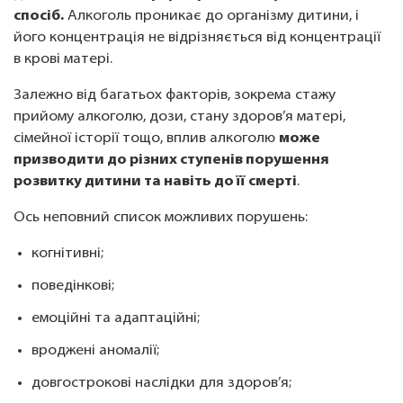
спосіб.
Алкоголь проникає до організму дитини, і
його концентрація не відрізняється від концентрації
в крові матері.
Залежно від багатьох факторів, зокрема стажу
прийому алкоголю, дози, стану здоров’я матері,
сімейної історії тощо, вплив алкоголю
може
призводити до різних ступенів порушення
розвитку дитини та навіть до її смерті
.
Ось неповний список можливих порушень:
когнітивні;
поведінкові;
емоційні та адаптаційні;
вроджені аномалії;
довгострокові наслідки для здоров’я;