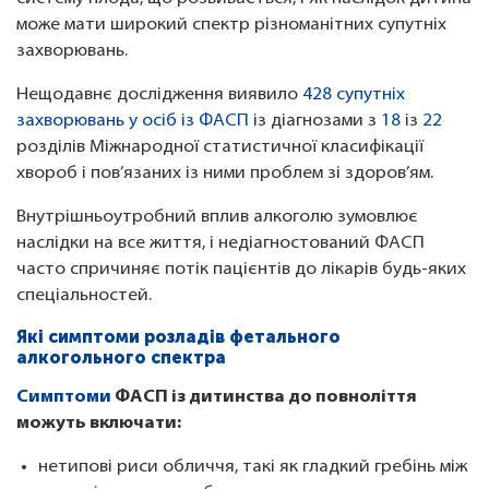
може мати широкий спектр різноманітних супутніх
захворювань.
Нещодавнє дослідження виявило
428 супутніх
захворювань у осіб із ФАСП
із діагнозами з
18
із
22
розділів Міжнародної статистичної класифікації
хвороб і пов’язаних із ними проблем зі здоров’ям.
Внутрішньоутробний вплив алкоголю зумовлює
наслідки на все життя, і недіагностований ФАСП
часто спричиняє потік пацієнтів до лікарів будь-яких
спеціальностей.
Які симптоми розладів фетального
алкогольного спектра
Симптоми
ФАСП із дитинства до повноліття
можуть включати:
нетипові риси обличчя, такі як гладкий гребінь між