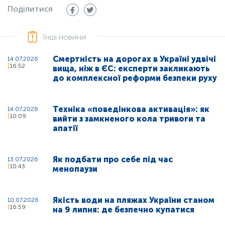
Поділитися
Інші новини
Смертність на дорогах в Україні удвічі
14.07.2026
16:52
вища, ніж в ЄС: експерти закликають
до комплексної реформи безпеки руху
Техніка «поведінкова активація»: як
14.07.2026
10:09
вийти з замкненого кола тривоги та
апатії
Як подбати про себе під час
13.07.2026
10:43
менопаузи
Якість води на пляжах України станом
10.07.2026
16:59
на 9 липня: де безпечно купатися