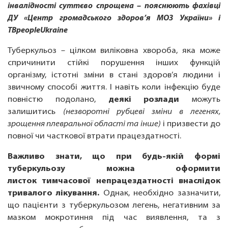
інвалідності суттєво спрощена – пояснюють фахівці
ДУ «Центр громадського здоров’я МОЗ України» і
TBpeopleUkraine
Туберкульоз – цілком виліковна хвороба, яка може
спричинити стійкі порушення інших функцій
організму, істотні зміни в стані здоров’я людини і
звичному способі життя. І навіть коли інфекцію буде
повністю подолано,
деякі розлади
можуть
залишитись
(незворотні рубцеві зміни в легенях,
зрощення плевральної області та інше)
і призвести до
повної чи часткової втрати працездатності.
Важливо знати, що при будь-якій формі
туберкульозу можна оформити
листок тимчасової непрацездатності внаслідок
тривалого лікування.
Однак, необхідно зазначити,
що пацієнти з туберкульозом легень, негативним за
мазком мокротиння під час виявлення, та з