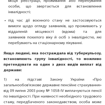
місця реєстрації, проживання або перебування
особи, що звертається для встановлення
інвалідності;
під час дії воєнного стану не застосовуються
вимоги щодо огляду заявників, що проживають у
віддаленій місцевості (вдома) та для
заявників похилого віку й осіб з інвалідністю, які
перебувають на стаціонарному лікуванні.
Якщо людині, яка постраждала від туберкульозу,
встановлюють групу інвалідності, то можливо
претендувати на один з двох видів виплат від
держави:
1) на підставі Закону України «Про
загальнообов’язкове державне пенсійне страхування»
від 09 липня 2003 року № 1058-IV виплачуються пенсії
по інвалідності. При наявності необхідного трудового
стажу, передбаченого законодавством, особа може