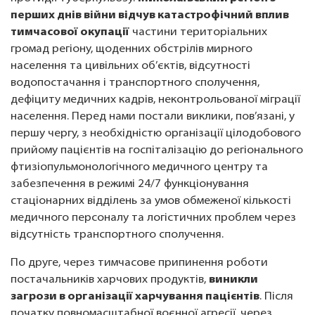
перших днів війни відчув катастрофічний вплив
тимчасової окупації
частини територіальних
громад регіону, щоденних обстрілів мирного
населення та цивільних об’єктів, відсутності
водопостачання і транспортного сполучення,
дефіциту медичних кадрів, неконтрольованої міграції
населення. Перед нами постали виклики, пов’язані, у
першу чергу, з необхідністю організації цілодобового
прийому пацієнтів на госпіталізацію до регіонального
фтизіопульмонологічного медичного центру та
забезпечення в режимі 24/7 функціонування
стаціонарних відділень за умов обмеженої кількості
медичного персоналу та логістичних проблем через
відсутність транспортного сполучення.
По друге, через тимчасове припинення роботи
постачальників харчових продуктів,
виникли
загрози в організації харчування пацієнтів
. Після
початку повномасштабної воєнної агресії, через