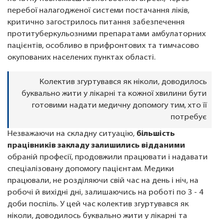
перебої налагодженої системи постачання ліків,
критично загострилось питання забезпечення
протитуберкульозними препаратами амбулаторних
пацієнтів, особливо в прифронтових та тимчасово
окупованих населених пунктах області.
Колектив згуртувався як ніколи, доводилось
буквально жити у лікарні та кожної хвилини бути
готовими надати медичну допомогу тим, хто її
потребує
Незважаючи на складну ситуацію,
більшість
працівників закладу залишились відданими
обраній професії, продовжили працювати і надавати
спеціалізовану допомогу пацієнтам. Медики
працювали, не розділяючи свій час на день і ніч, на
робочі й вихідні дні, залишаючись на роботі по 3 - 4
доби поспіль. У цей час колектив згуртувався як
ніколи, доводилось буквально жити у лікарні та