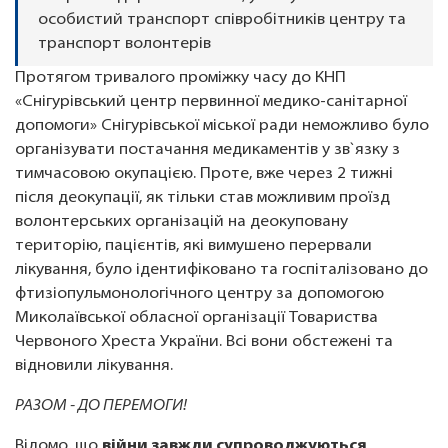
особистий транспорт співробітників центру та
транспорт волонтерів
Протягом тривалого проміжку часу до КНП
«Снігурівський центр первинної медико-санітарної
допомоги» Снігурівської міської ради неможливо було
організувати постачання медикаментів у зв`язку з
тимчасовою окупацією. Проте, вже через 2 тижні
після деокупації, як тільки став можливим проїзд
волонтерських організацій на деокуповану
територію, пацієнтів, які вимушено перервали
лікування, було ідентифіковано та госпіталізовано до
фтизіопульмонологічного центру за допомогою
Миколаївської обласної організації Товариства
Червоного Хреста України. Всі вони обстежені та
відновили лікування.
РАЗОМ - ДО ПЕРЕМОГИ!
Відомо, що
війни завжди супроводжуються