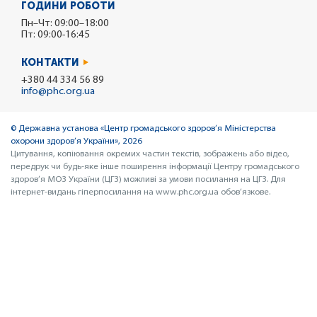
ГОДИНИ РОБОТИ
Пн–Чт: 09:00–18:00
Пт: 09:00-16:45
КОНТАКТИ
+380 44 334 56 89
info@phc.org.ua
© Державна установа «Центр громадського здоров’я Міністерства
охорони здоров’я України», 2026
Цитування, копіювання окремих частин текстів, зображень або відео,
передрук чи будь-яке інше поширення інформації Центру громадського
здоров’я МОЗ України (ЦГЗ) можливі за умови посилання на ЦГЗ. Для
інтернет-видань гіперпосилання на www.phc.org.ua обов’язкове.