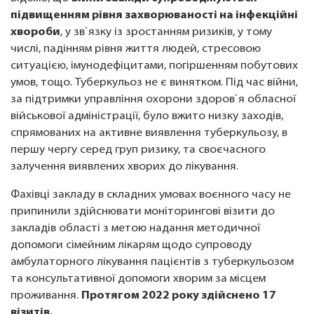
підвищенням рівня захворюваності на інфекційні
хвороби
, у зв`язку із зростанням ризиків, у тому
числі, падінням рівня життя людей, стресовою
ситуацією, імунодефіцитами, погіршенням побутових
умов, тощо. Туберкульоз не є винятком. Під час війни,
за підтримки управління охорони здоров`я обласної
військової адміністрації, було вжито низку заходів,
спрямованих на активне виявлення туберкульозу, в
першу чергу серед груп ризику, та своєчасного
залучення виявлених хворих до лікування.
Фахівці закладу в складних умовах воєнного часу не
припинили здійснювати моніторингові візити до
закладів області з метою надання методичної
допомоги сімейним лікарям щодо супроводу
амбулаторного лікування пацієнтів з туберкульозом
та консультативної допомоги хворим за місцем
проживання.
Протягом 2022 року здійснено 17
візитів.