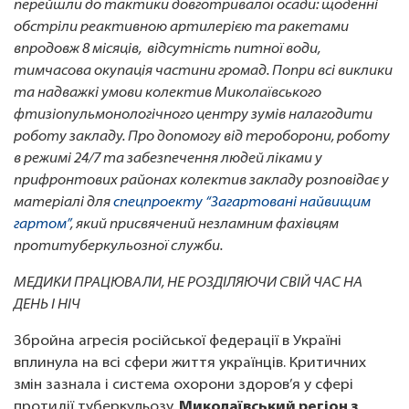
перейшли до тактики довготривалої осади: щоденні
обстріли реактивною артилерією та ракетами
впродовж 8 місяців, відсутність питної води,
тимчасова окупація частини громад. Попри всі виклики
та надважкі умови колектив Миколаївського
фтизіопульмонологічного центру зумів налагодити
роботу закладу. Про допомогу від тероборони, роботу
в режимі 24/7 та забезпечення людей ліками у
прифронтових районах колектив закладу розповідає у
матеріалі для
спецпроекту “Загартовані найвищим
гартом”
, який присвячений незламним фахівцям
протитуберкульозної служби.
МЕДИКИ ПРАЦЮВАЛИ, НЕ РОЗДІЛЯЮЧИ СВІЙ ЧАС НА
ДЕНЬ І НІЧ
Збройна агресія російської федерації в Україні
вплинула на всі сфери життя українців. Критичних
змін зазнала і система охорони здоров’я у сфері
протидії туберкульозу.
Миколаївський регіон з