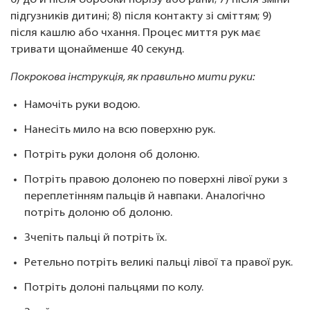
6) до й після обробки порізу або рани; 7) після зміни
підгузників дитині; 8) після контакту зі сміттям; 9)
після кашлю або чхання. Процес миття рук має
тривати щонайменше 40 секунд.
Покрокова інструкція, як правильно мити руки:
Намочіть руки водою.
Нанесіть мило на всю поверхню рук.
Потріть руки долоня об долоню.
Потріть правою долонею по поверхні лівої руки з
переплетінням пальців й навпаки. Аналогічно
потріть долоню об долоню.
Зчепіть пальці й потріть їх.
Ретельно потріть великі пальці лівої та правої рук.
Потріть долоні пальцями по колу.