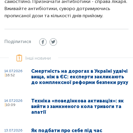
самостійно. Призначати антибіотики - справа лікаря.
Вживайте антибіотики, суворо дотримуючись
прописаної дози та кількості днів прийому.
Поділитися
Інші новини
Смертність на дорогах в Україні удвічі
14.07.2026
16:52
вища, ніж в ЄС: експерти закликають
до комплексної реформи безпеки руху
Техніка «поведінкова активація»: як
14.07.2026
10:09
вийти з замкненого кола тривоги та
апатії
Як подбати про себе під час
13.07.2026