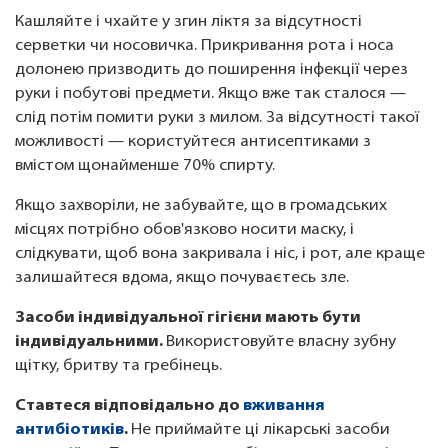
Кашляйте і чхайте у згин ліктя за відсутності
серветки чи носовичка. Прикривання рота і носа
долонею призводить до поширення інфекції через
руки і побутові предмети. Якщо вже так сталося —
слід потім помити руки з милом. За відсутності такої
можливості — користуйтеся антисептиками з
вмістом щонайменше 70% спирту.
Якщо захворіли, не забувайте, що в громадських
місцях потрібно обов'язково носити маску, і
слідкувати, щоб вона закривала і ніс, і рот, але краще
залишайтеся вдома, якщо почуваєтесь зле.
Засоби індивідуальної гігієни мають бути
індивідуальними.
Використовуйте власну зубну
щітку, бритву та гребінець.
Ставтеся відповідально до
вживання
антибіотиків
.
Не приймайте ці лікарські засоби