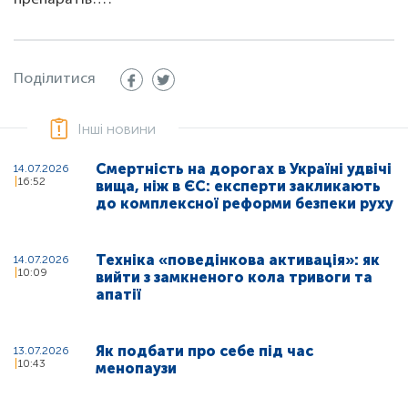
препаратів…".
Поділитися
Інші новини
Смертність на дорогах в Україні удвічі
14.07.2026
16:52
вища, ніж в ЄС: експерти закликають
до комплексної реформи безпеки руху
Техніка «поведінкова активація»: як
14.07.2026
10:09
вийти з замкненого кола тривоги та
апатії
Як подбати про себе під час
13.07.2026
10:43
менопаузи