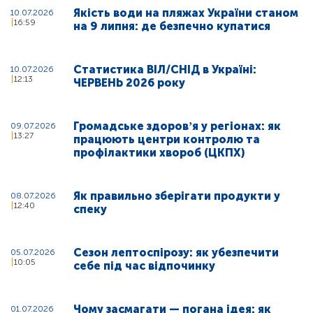
Якість води на пляжах України станом
10.07.2026
16:59
на 9 липня: де безпечно купатися
Статистика ВІЛ/СНІД в Україні:
10.07.2026
12:13
ЧЕРВЕНЬ 2026 року
Громадське здоровʼя у регіонах: як
09.07.2026
13:27
працюють центри контролю та
профілактики хвороб (ЦКПХ)
Як правильно зберігати продукти у
08.07.2026
12:40
спеку
Сезон лептоспірозу: як убезпечити
05.07.2026
10:05
себе під час відпочинку
Чому засмагати — погана ідея: як
01.07.2026