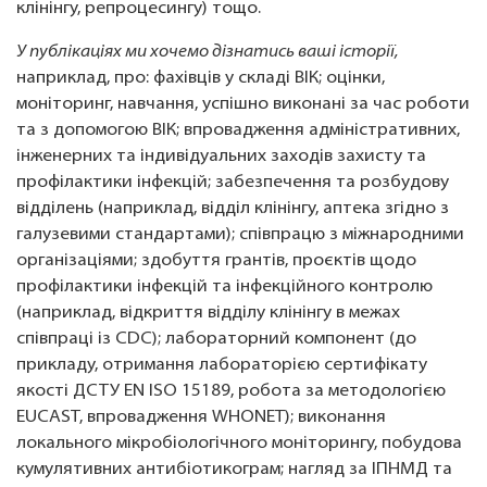
клінінгу, репроцесингу) тощо.
У публікаціях ми хочемо дізнатись ваші історії,
наприклад, про: фахівців у складі ВІК; оцінки,
моніторинг, навчання, успішно виконані за час роботи
та з допомогою ВІК; впровадження адміністративних,
інженерних та індивідуальних заходів захисту та
профілактики інфекцій; забезпечення та розбудову
відділень (наприклад, відділ клінінгу, аптека згідно з
галузевими стандартами); співпрацю з міжнародними
організаціями; здобуття грантів, проєктів щодо
профілактики інфекцій та інфекційного контролю
(наприклад, відкриття відділу клінінгу в межах
співпраці із CDC); лабораторний компонент (до
прикладу, отримання лабораторією сертифікату
якості ДСТУ EN ISO 15189, робота за методологією
EUCAST, впровадження WHONET); виконання
локального мікробіологічного моніторингу, побудова
кумулятивних антибіотикограм; нагляд за ІПНМД та