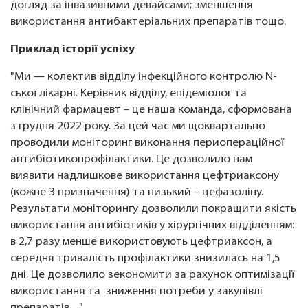
догляд за інвазивними девайсами; зменшення
використання антибактеріальних препаратів тощо.
Приклад історії успіху
"Ми — колектив відділу інфекційного контролю N-
cької лікарні. Керівник відділу, епідеміолог та
клінічний фармацевт – це наша команда, сформована
з грудня 2022 року. За цей час ми щоквартально
проводили моніторинг виконання периопераційної
антибіотикопрофілактики. Це дозволило нам
виявити надлишкове використання цефтриаксону
(кожне 3 призначення) та низький – цефазоліну.
Результати моніторингу дозволили покращити якість
використання антибіотиків у хірургічних відділенням:
в 2,7 разу менше використовують цефтриаксон, а
середня тривалість профілактики знизилась на 1,5
дні. Це дозволило зекономити за рахунок оптимізації
використання та зниження потреби у закупівлі