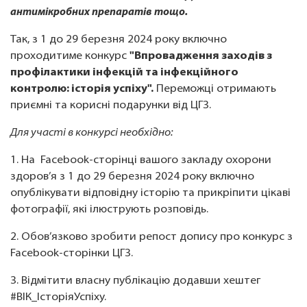
антимікробних препаратів тощо.
Так, з 1 до 29 березня 2024 року включно
проходитиме конкурс
"Впровадження заходів з
профілактики інфекцій та інфекційного
контролю: історія успіху".
Переможці отримають
приємні та корисні подарунки від ЦГЗ.
Для участі в конкурсі необхідно:
1. На Facebook-сторінці вашого закладу охорони
здоров’я з 1 до 29 березня 2024 року включно
опублікувати відповідну історію та прикріпити цікаві
фотографії, які ілюструють розповідь.
2. Обов’язково зробити репост допису про конкурс з
Facebook-сторінки ЦГЗ.
3. Відмітити власну публікацію додавши хештег
#ВІК_ІсторіяУспіху.