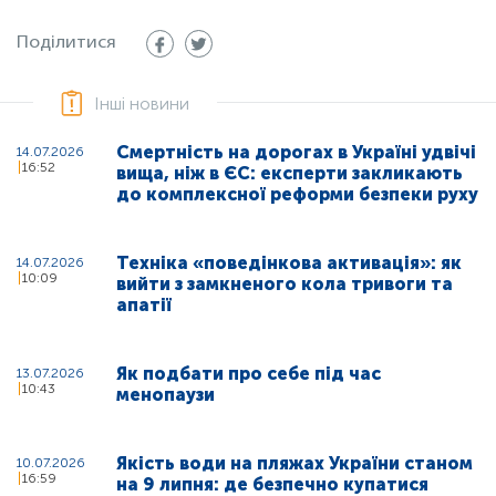
Поділитися
Інші новини
Смертність на дорогах в Україні удвічі
14.07.2026
16:52
вища, ніж в ЄС: експерти закликають
до комплексної реформи безпеки руху
Техніка «поведінкова активація»: як
14.07.2026
10:09
вийти з замкненого кола тривоги та
апатії
Як подбати про себе під час
13.07.2026
10:43
менопаузи
Якість води на пляжах України станом
10.07.2026
16:59
на 9 липня: де безпечно купатися