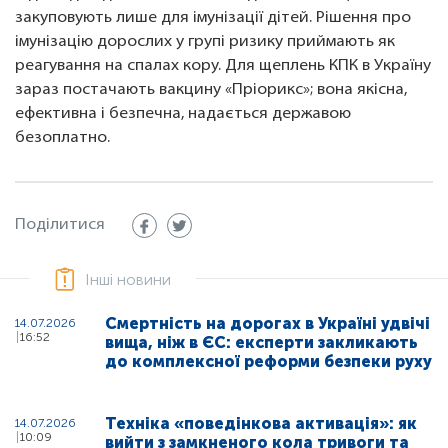
закуповують лише для імунізації дітей. Рішення про
імунізацію дорослих у групі ризику приймають як
реагування на спалах кору. Для щеплень КПК в Україну
зараз постачають вакцину «Пріорикс»; вона якісна,
ефективна і безпечна, надається державою
безоплатно.
Поділитися
Інші новини
Смертність на дорогах в Україні удвічі
14.07.2026
16:52
вища, ніж в ЄС: експерти закликають
до комплексної реформи безпеки руху
Техніка «поведінкова активація»: як
14.07.2026
10:09
вийти з замкненого кола тривоги та