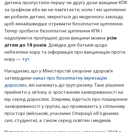
дитина пропустила першу чи другу дози вакцини КПК
за графіком або ви не пам’ятаєте, коли і які щеплення
ви робили дитині, зверніться до медичного закладу,
щоб якнайшвидше отримати безоплатне щеплення.
Тепер зробити безоплатне щеплення КПК і
надолужити пропущені дози вакцини можна
усім
дітям до 18 років
. Довідка для батьків щодо
небезпеки кору та інформація про вакцинацію проти
кору —
тут
.
Нагадаємо, що у Міністерстві охорони здоров’я
затвердили
наказ про безоплатну імунізацію
дорослих
, які належать до груп ризику. Таке рішення
прийнято у зв’язку зі зростанням захворюваності на
кір серед дорослих. Зокрема, йдеться про поширення
захворюваності у групах, що проживають у спільному
просторі (військові, учасники Операції об’єднаних
сил, студенти), а також серед освітян і медиків.