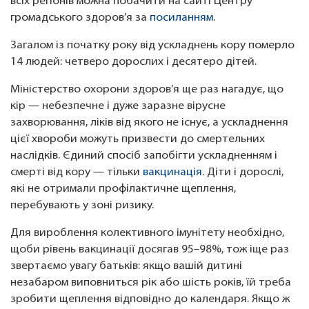
всіх регіонів можна побачити на сайті Центру
громадського здоров’я за
посиланням
.
Загалом із початку року від ускладнень кору померло
14 людей: четверо дорослих і десятеро дітей.
Міністерство охорони здоров’я ще раз нагадує, що
кір — небезпечне і дуже заразне вірусне
захворювання, ліків від якого не існує, а ускладнення
цієї хвороби можуть призвести до смертельних
наслідків. Єдиний спосіб запобігти ускладненням і
смерті від кору — тільки
вакцинація
. Діти і дорослі,
які не отримали профілактичне щеплення,
перебувають у зоні ризику.
Для вироблення колективного імунітету необхідно,
щоби рівень вакцинації досягав 95–98%, тож іще раз
звертаємо увагу батьків: якщо вашій дитині
незабаром виповниться рік або шість років, їй треба
зробити щеплення відповідно до календаря. Якщо ж