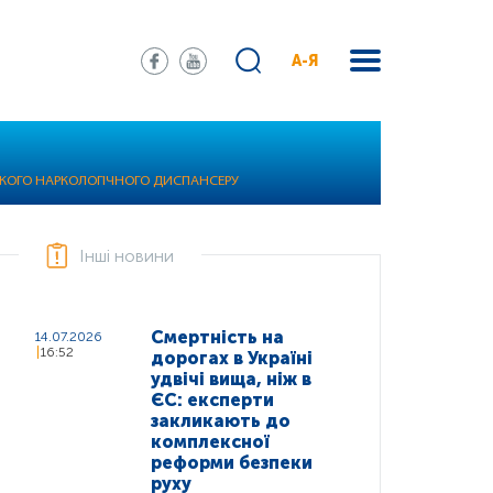
А-Я
ЬКОГО НАРКОЛОГІЧНОГО ДИСПАНСЕРУ
Інші новини
Смертність на
14.07.2026
16:52
дорогах в Україні
удвічі вища, ніж в
ЄС: експерти
закликають до
комплексної
реформи безпеки
руху