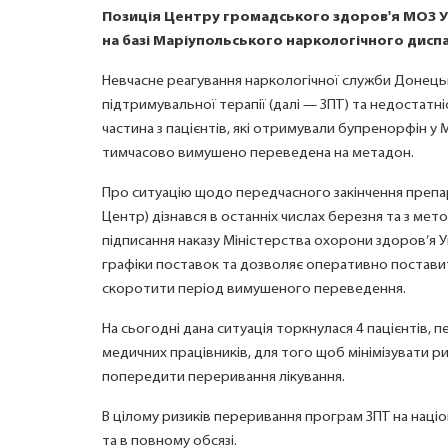
Позиція Центру громадського здоров'я МОЗ 
на базі Маріупольського наркологічного дисп
Невчасне реагування наркологічної служби Донецьк
підтримувальної терапії (далі — ЗПТ) та недостатніс
частина з пацієнтів, які отримували бупренорфін у
тимчасово вимушено переведена на метадон.
Про ситуацію щодо передчасного закінчення препа
Центр) дізнався в останніх числах березня та з м
підписання наказу Міністерства охорони здоров’я Ук
графіки поставок та дозволяє оперативно поставит
скоротити період вимушеного переведення.
На сьогодні дана ситуація торкнулася 4 пацієнтів,
медичних працівників, для того щоб мінімізувати р
попередити переривання лікування.
В цілому ризиків переривання програм ЗПТ на націо
та в повному обсязі.