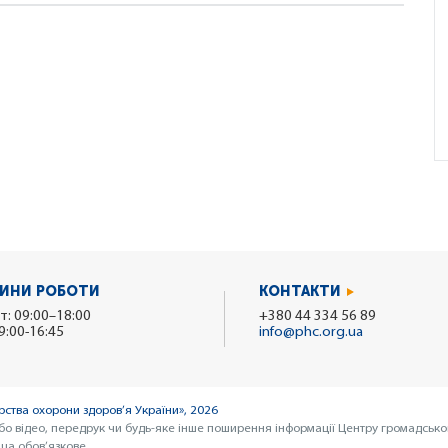
ИНИ РОБОТИ
КОНТАКТИ
т: 09:00–18:00
+380 44 334 56 89
9:00-16:45
info@phc.org.ua
ства охорони здоров’я України», 2026
бо відео, передрук чи будь-яке інше поширення інформації Центру громадсько
ua обов’язкове.