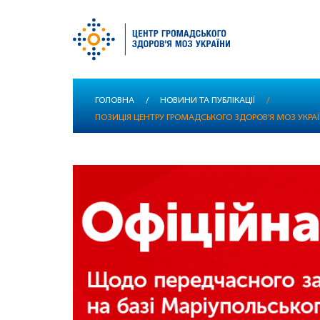
Перейти
ГОЛОВНА
/
НОВИНИ ТА ПУБЛІКАЦІЇ
/
до
ПОЗИЦІЯ ЦЕНТРУ ГРОМАДСЬКОГО ЗДОРОВ'Я МОЗ УКРА
основного
вмісту