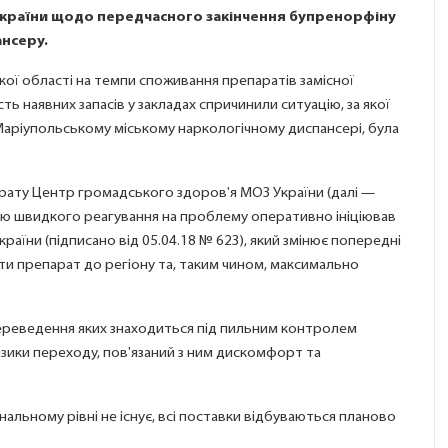
України щодо передчасного закінчення бупренорфіну
ансеру.
ої області на темпи споживання препаратів замісної
ть наявних запасів у закладах спричинили ситуацію, за якої
 Маріупольському міському наркологічному диспансері, була
рату Центр громадського здоров'я МОЗ України (далі —
етою швидкого реагування на проблему оперативно ініціював
раїни (підписано від 05.04.18 № 623), який змінює попередні
и препарат до регіону та, таким чином, максимально
 переведення яких знаходиться під пильним контролем
изики переходу, пов'язаний з ним дискомфорт та
нальному рівні не існує, всі поставки відбуваються планово