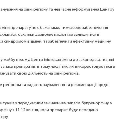
нування на рівні регіону та невчасне інформування Центру
зміни препарату не є бажаними, тимчасове забезпечення
склалася, оскільки дозволяє пацієнтам залишитися в
их з синдромом відміни, та забезпечити ефективну медичну
 у майбутньому, Центр ініціював зміни до законодавства, які
запаси препаратів, в тому числі тих, які використовуються в
нувати свою діяльність на рівні регіонів.
м регіоном та надасть зауваження та рекомендації щодо
 ситуація з передчасним закінченням запасів бупренорфіну в
фіну з 11-12 квітня, коли препарат буде передано
серу.