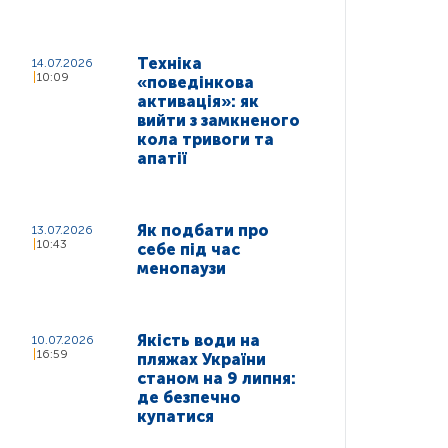
Техніка
14.07.2026
10:09
«поведінкова
активація»: як
вийти з замкненого
кола тривоги та
апатії
Як подбати про
13.07.2026
10:43
себе під час
менопаузи
Якість води на
10.07.2026
16:59
пляжах України
станом на 9 липня:
де безпечно
купатися