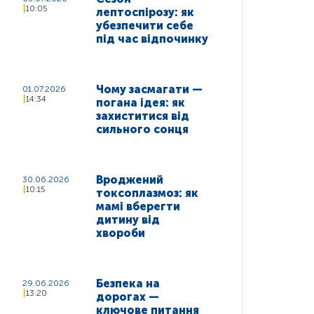
10:05
лептоспірозу: як
убезпечити себе
під час відпочинку
Чому засмагати —
01.07.2026
14:34
погана ідея: як
захиститися від
сильного сонця
Вроджений
30.06.2026
10:15
токсоплазмоз: як
мамі вберегти
дитину від
хвороби
Безпека на
29.06.2026
13:20
дорогах —
ключове питання