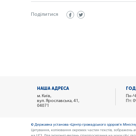
Поділитися
НАША АДРЕСА
ГОД
м. Київ,
Пн–Ч
вул. Ярославська, 41,
Пт: 0
04071
© Державна установа «Центр громадського здоров’я Міністер
Цитування, копіювання окремих частин текстів, зображень а
на ЦГЗ. Для інтернет-видань гіперпосилання на www.phc.org.