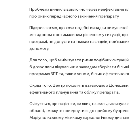
Проблема виникла виключно через неефективне пла
про ризик передчасного закінчення препарату.
Підкреслюємо, що хоча подібні випадки вимушеної 
метадоном є оптимальним рішенням у ситуації, що 
програмі, не допустити тяжких наслідків, пов'язан
допомогу.
Для того, щоб мінімізувати ризик подібних ситуацій
б дозволили лікувальним закладам зберігати більші 
програмах ЗПТ та, таким чином, більш ефективно пла
Окрім того, Центр посилить взаємодію з Донецьки
ефективного планування та обліку препаратів.
Очікується, що пацієнти, на яких, на жаль, вплинула
області, зможуть повернутися до прийому бупренор
Маріупольському міському наркологічному диспан