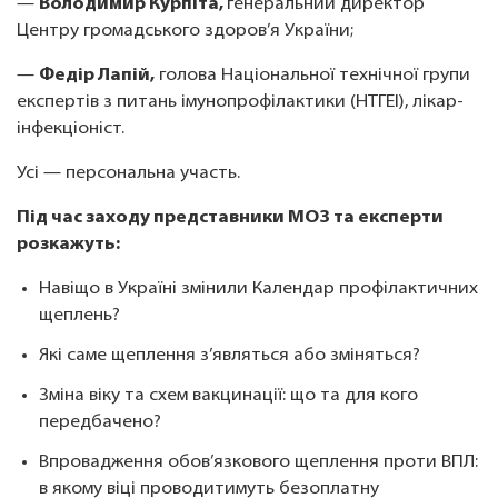
—
Володимир Курпіта,
генеральний директор
Центру громадського здоров’я України;
—
Федір Лапій,
голова Національної технічної групи
експертів з питань імунопрофілактики (НТГЕІ), лікар-
інфекціоніст.
Усі — персональна участь.
Під час заходу представники МОЗ та експерти
розкажуть:
Навіщо в Україні змінили Календар профілактичних
щеплень?
Які саме щеплення з’являться або зміняться?
Зміна віку та схем вакцинації: що та для кого
передбачено?
Впровадження обов’язкового щеплення проти ВПЛ:
в якому віці проводитимуть безоплатну