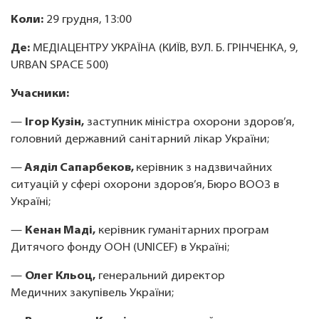
Коли:
29 грудня, 13:00
Де:
МЕДІАЦЕНТРУ УКРАЇНА (КИЇВ, ВУЛ. Б. ГРІНЧЕНКА, 9,
URBAN SPACE 500)
Учасники:
—
Ігор Кузін,
заступник міністра охорони здоров’я,
головний державний санітарний лікар України;
—
Аяділ Сапарбеков,
керівник з надзвичайних
ситуацій у сфері охорони здоров’я, Бюро ВООЗ в
Україні;
—
Кенан Маді,
керівник гуманітарних програм
Дитячого фонду ООН (UNICEF) в Україні;
—
Олег Кльоц,
генеральний директор
Медичних закупівель України;