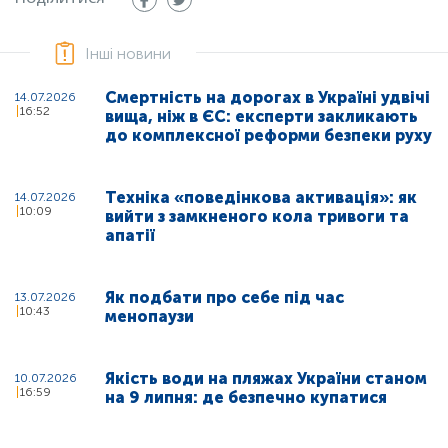
Інші новини
Смертність на дорогах в Україні удвічі
14.07.2026
16:52
вища, ніж в ЄС: експерти закликають
до комплексної реформи безпеки руху
Техніка «поведінкова активація»: як
14.07.2026
10:09
вийти з замкненого кола тривоги та
апатії
Як подбати про себе під час
13.07.2026
10:43
менопаузи
Якість води на пляжах України станом
10.07.2026
16:59
на 9 липня: де безпечно купатися