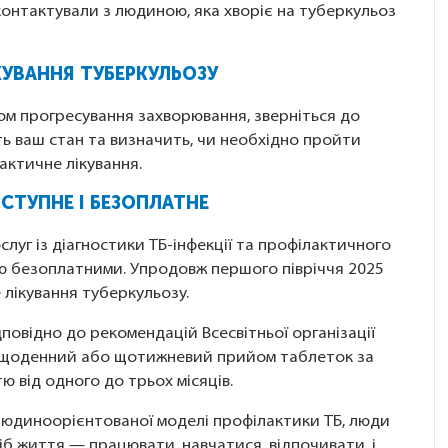
і контактували з людиною, яка хворіє на туберкульоз
КУВАННЯ ТУБЕРКУЛЬОЗУ
ом прогресування захворювання, зверніться до
ть ваш стан та визначить, чи необхідно пройти
лактичне лікування.
ОСТУПНЕ І БЕЗОПЛАТНЕ
слуг із діагностики ТБ-інфекції та профілактичного
стю безоплатними. Упродовж першого півріччя 2025
лікування туберкульозу.
повідно до рекомендацій Всесвітньої організації
є щоденний або щотижневий прийом таблеток за
 від одного до трьох місяців.
людиноорієнтованої моделі профілактики ТБ, люди
іб життя — працювати, навчатися, відпочивати, і