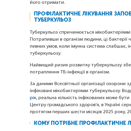
його отримати.
ПРОФІЛАКТИЧНЕ ЛІКУВАННЯ ЗАПОБІ
ТУБЕРКУЛЬОЗ
Туберкульоз спричинюється мікобактеріями M
Потрапивши в організм людини, ці бактерії 
певних умов, коли імунна система слабшає, 
туберкульозу.
Найвищий ризик розвитку туберкульозу збер
потрапляння ТБ-інфекції в організм.
За даними Всесвітньої організації охорони з
інфіковані мікобактеріями туберкульозу. Во
рік
, реальна кількість інфікованих може бут
Центру громадського здоров’я, в Україні сер
протягом перших шести місяців 2025 року, 
КОМУ ПОТРІБНЕ ПРОФІЛАКТИЧНЕ Л