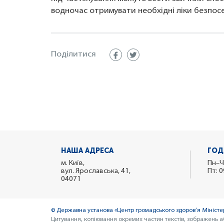
водночас отримувати необхідні ліки безпос
Поділитися
НАША АДРЕСА
ГОД
м. Київ,
Пн–Ч
вул. Ярославська, 41,
Пт: 0
04071
© Державна установа «Центр громадського здоров’я Міністер
Цитування, копіювання окремих частин текстів, зображень а