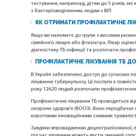
тестування, наприклад, дітям до 5 років, як
з бактеріовиділенням, людям з ВІЛ.
ЯК ОТРИМАТИ ПРОФІЛАКТИЧНЕ ЛІ
Якщо ви належите до групи з високим ризик
сімейного лікаря або фтизіатра. Лікар оціни
діагностику ТБ-інфекції та розпочати профі
ПРОФІЛАКТИЧНЕ ЛІКУВАННЯ ТБ Д
В Україні забезпечено доступ до сучасних по
лікування туберкульозу. Ці послуги є повні
року 12620 людей розпочали профілактичне 
Профілактичне лікування ТБ проводиться від
охорони здоров’я (ВООЗ). Воно передбача
короткими інноваційними схемами тривалістю
Завдяки впровадженню децентралізованої, 
під час лікування можуть вести звичний спос