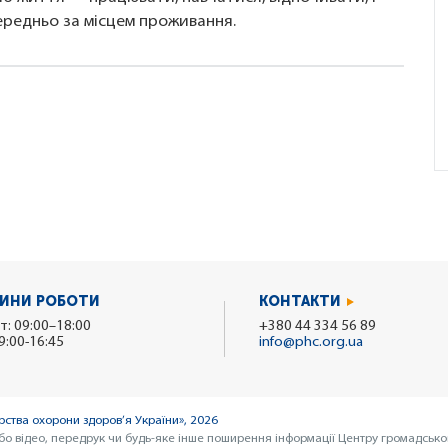
ередньо за місцем проживання.
ИНИ РОБОТИ
КОНТАКТИ
т: 09:00–18:00
+380 44 334 56 89
9:00-16:45
info@phc.org.ua
ства охорони здоров’я України», 2026
бо відео, передрук чи будь-яке інше поширення інформації Центру громадсько