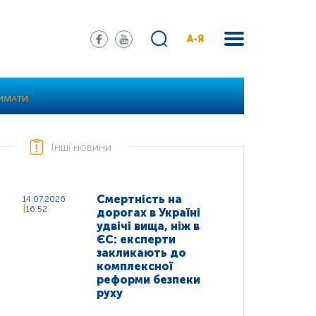
А-Я
РИМАТИ
Інші новини
Смертність на
14.07.2026
16:52
дорогах в Україні
удвічі вища, ніж в
ЄС: експерти
закликають до
комплексної
реформи безпеки
руху