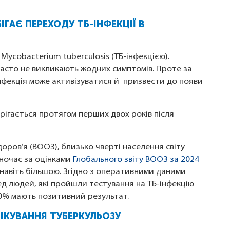
ГАЄ ПЕРЕХОДУ ТБ-ІНФЕКЦІЇ В
ycobacterium tuberculosis (ТБ-інфекцією).
часто не викликають жодних симптомів. Проте за
інфекція може активізуватися й призвести до появи
ігається протягом перших двох років після
доров’я (ВООЗ), близько чверті населення світу
дночас за оцінками
Глобального звіту ВООЗ за 2024
и навіть більшою. Згідно з оперативними даними
ед людей, які пройшли тестування на ТБ-інфекцію
20% мають позитивний результат.
ІКУВАННЯ ТУБЕРКУЛЬОЗУ