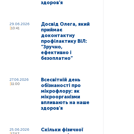
здоров’я
Досвід Олега, який
29.06.2026
10:41
приймає
доконтактну
профілактику ВІЛ:
“Зручно,
ефективно і
безоплатно”
Всесвітній день
27.06.2026
11:00
обізнаності про
мікрофлору: як
мікроорганізми
впливають на наше
здоров’я
Скільки фізичної
25.06.2026
17:57