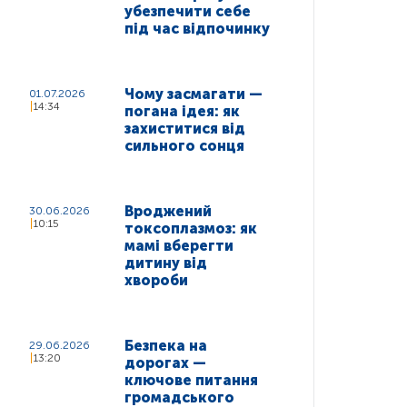
убезпечити себе
під час відпочинку
Чому засмагати —
01.07.2026
14:34
погана ідея: як
захиститися від
сильного сонця
Вроджений
30.06.2026
10:15
токсоплазмоз: як
мамі вберегти
дитину від
хвороби
Безпека на
29.06.2026
13:20
дорогах —
ключове питання
громадського