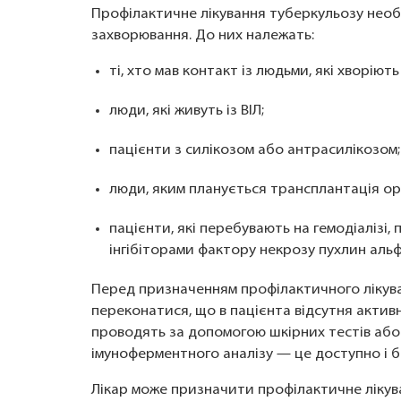
Профілактичне лікування туберкульозу необ
захворювання. До них належать:
ті, хто мав контакт із людьми, які хворію
люди, які живуть із ВІЛ;
пацієнти з силікозом або антрасилікозом
люди, яким планується трансплантація орг
пацієнти, які перебувають на гемодіалізі
інгібіторами фактору некрозу пухлин аль
Перед призначенням профілактичного лікуван
переконатися, що в пацієнта відсутня актив
проводять за допомогою шкірних тестів або 
імуноферментного аналізу — це доступно і 
Лікар може призначити профілактичне лікув