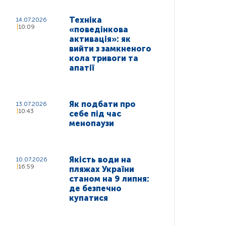
Техніка
14.07.2026
10:09
«поведінкова
активація»: як
вийти з замкненого
кола тривоги та
апатії
Як подбати про
13.07.2026
10:43
себе під час
менопаузи
Якість води на
10.07.2026
16:59
пляжах України
станом на 9 липня:
де безпечно
купатися