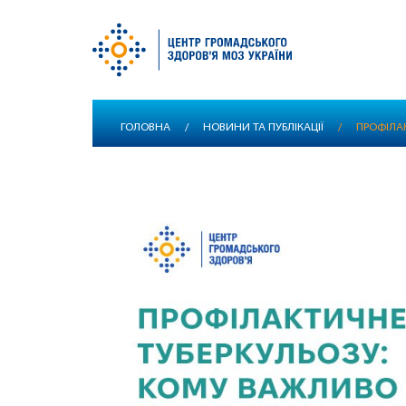
Перейти
ГОЛОВНА
/
НОВИНИ ТА ПУБЛІКАЦІЇ
/
ПРОФІЛА
до
основного
вмісту