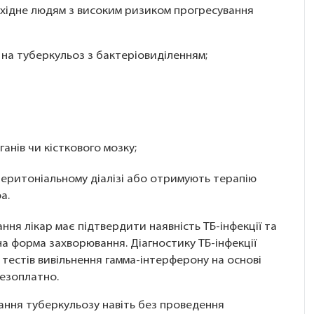
хідне людям з високим ризиком прогресування
ть на туберкульоз з бактеріовиділенням;
;
анів чи кісткового мозку;
, перитоніальному діалізі або отримують терапію
фа.
ня лікар має підтвердити наявність ТБ-інфекції та
на форма захворювання. Діагностику ТБ-інфекції
тестів вивільнення гамма-інтерферону на основі
безоплатно.
ання туберкульозу навіть без проведення