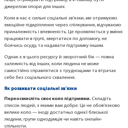
лише отримувати підтримку, а й самому бути
джерелом опори для інших.
Коли в нас є сильні соціальні зв’язки, ми отримуємо
емоційне підкріплення через спілкування, відчуваємо
приналежність і впевненість. Це проявляється у вмінні
працювати в групі, звертатися по допомогу, не
боячись осуду, та надавати підтримку іншим.
Однак є в цього ресурсу й зворотний бік — повна
залежність від інших, коли людина не може
самостійно справлятися з труднощами та втрачає
себе без соціального схвалення.
Як розвивати соціальні зв’язки
Переосмисліть своє коло підтримки.
Складіть
список людей, з якими вам добре. Це не обов’язково
велике коло — іноді достатньо однієї близької
людини, групи однодумців чи навіть онлайн-
спільноти.