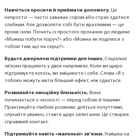
Навчіться просити й приймати допомогу.
Це
непросто — часто заважає сором або страх здатися
слабким. Але дозволяти собі бути вразливим — це
прояв сили. Почніть із простого прохання до людини:
«Можеш побути поруч?» або «Можна як поділюся з
тобою тим, що на серці?».
Будьте джерелом підтримки для інших.
Соціальні
зв’язки працюють у двох напрямках. Коли ви щиро
підтримуєте когось, ви зміцнюєте і себе. Слова «Я з
тобою» можуть мати більший ефект, ніж здається.
Розвивайте емоційну близькість.
Вона
починається з чесності — перед собою й іншими.
Практикуйте глибокі розмови: діліться почуттями,
слухайте уважно, ставте щирі запитання. Це створює
справжній контакт.
Підтримуйте навіть «маленькі» зв’язки.
Усмішка на