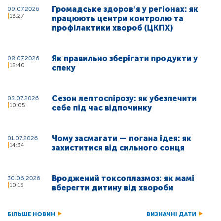
Громадське здоровʼя у регіонах: як
09.07.2026
13:27
працюють центри контролю та
профілактики хвороб (ЦКПХ)
Як правильно зберігати продукти у
08.07.2026
12:40
спеку
Сезон лептоспірозу: як убезпечити
05.07.2026
10:05
себе під час відпочинку
Чому засмагати — погана ідея: як
01.07.2026
14:34
захиститися від сильного сонця
Вроджений токсоплазмоз: як мамі
30.06.2026
10:15
вберегти дитину від хвороби
БІЛЬШЕ НОВИН
ВИЗНАЧНІ ДАТИ