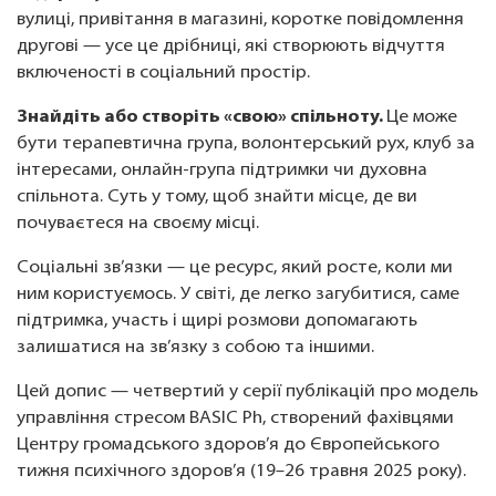
вулиці, привітання в магазині, коротке повідомлення
другові — усе це дрібниці, які створюють відчуття
включеності в соціальний простір.
Знайдіть або створіть «свою» спільноту.
Це може
бути терапевтична група, волонтерський рух, клуб за
інтересами, онлайн-група підтримки чи духовна
спільнота. Суть у тому, щоб знайти місце, де ви
почуваєтеся на своєму місці.
Соціальні зв’язки — це ресурс, який росте, коли ми
ним користуємось. У світі, де легко загубитися, саме
підтримка, участь і щирі розмови допомагають
залишатися на зв’язку з собою та іншими.
Цей допис — четвертий у серії публікацій про модель
управління стресом BASIC Ph, створений фахівцями
Центру громадського здоров’я до Європейського
тижня психічного здоров’я (19–26 травня 2025 року).