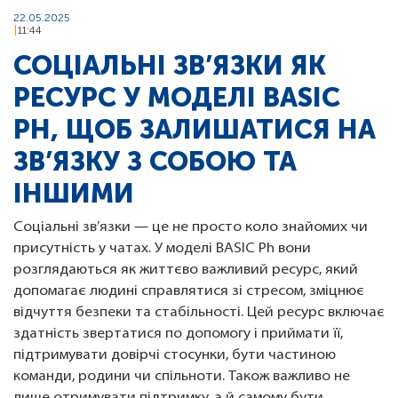
22.05.2025
11:44
СОЦІАЛЬНІ ЗВ’ЯЗКИ ЯК
РЕСУРС У МОДЕЛІ BASIC
PH, ЩОБ ЗАЛИШАТИСЯ НА
ЗВ’ЯЗКУ З СОБОЮ ТА
ІНШИМИ
Соціальні зв’язки — це не просто коло знайомих чи
присутність у чатах. У моделі BASIC Ph вони
розглядаються як життєво важливий ресурс, який
допомагає людині справлятися зі стресом, зміцнює
відчуття безпеки та стабільності. Цей ресурс включає
здатність звертатися по допомогу і приймати її,
підтримувати довірчі стосунки, бути частиною
команди, родини чи спільноти. Також важливо не