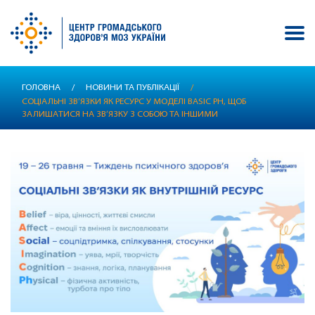
Перейти
ГОЛОВНА
/
НОВИНИ ТА ПУБЛІКАЦІЇ
/
до
СОЦІАЛЬНІ ЗВ’ЯЗКИ ЯК РЕСУРС У МОДЕЛІ BASIC PH, ЩОБ
основного
ЗАЛИШАТИСЯ НА ЗВ’ЯЗКУ З СОБОЮ ТА ІНШИМИ
вмісту