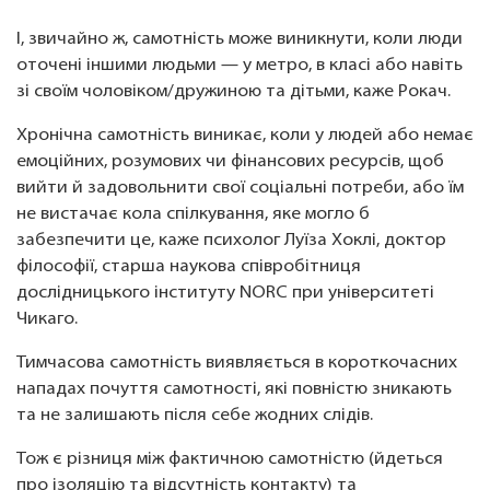
І, звичайно ж, самотність може виникнути, коли люди
оточені іншими людьми — у метро, в класі або навіть
зі своїм чоловіком/дружиною та дітьми, каже Рокач.
Хронічна самотність виникає, коли у людей або немає
емоційних, розумових чи фінансових ресурсів, щоб
вийти й задовольнити свої соціальні потреби, або їм
не вистачає кола спілкування, яке могло б
забезпечити це, каже психолог Луїза Хоклі, доктор
філософії, старша наукова співробітниця
дослідницького інституту NORC при університеті
Чикаго.
Тимчасова самотність виявляється в короткочасних
нападах почуття самотності, які повністю зникають
та не залишають після себе жодних слідів.
Тож є різниця між фактичною самотністю (йдеться
про ізоляцію та відсутність контакту) та