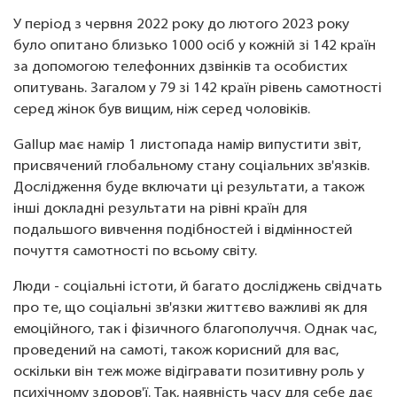
У період з червня 2022 року до лютого 2023 року
було опитано близько 1000 осіб у кожній зі 142 країн
за допомогою телефонних дзвінків та особистих
опитувань. Загалом у 79 зі 142 країн рівень самотності
серед жінок був вищим, ніж серед чоловіків.
Gallup має намір 1 листопада намір випустити звіт,
присвячений глобальному стану соціальних зв'язків.
Дослідження буде включати ці результати, а також
інші докладні результати на рівні країн для
подальшого вивчення подібностей і відмінностей
почуття самотності по всьому світу.
Люди - соціальні істоти, й багато досліджень свідчать
про те, що соціальні зв'язки життєво важливі як для
емоційного, так і фізичного благополуччя. Однак час,
проведений на самоті, також корисний для вас,
оскільки він теж може відігравати позитивну роль у
психічному здоров'ї. Так, наявність часу для себе дає