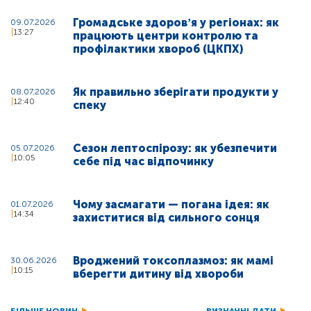
Громадське здоровʼя у регіонах: як
09.07.2026
13:27
працюють центри контролю та
профілактики хвороб (ЦКПХ)
Як правильно зберігати продукти у
08.07.2026
12:40
спеку
Сезон лептоспірозу: як убезпечити
05.07.2026
10:05
себе під час відпочинку
Чому засмагати — погана ідея: як
01.07.2026
14:34
захиститися від сильного сонця
Вроджений токсоплазмоз: як мамі
30.06.2026
10:15
вберегти дитину від хвороби