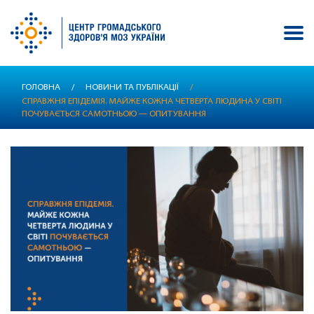
Перейти
ГОЛОВНА
/
НОВИНИ ТА ПУБЛІКАЦІЇ
/
до
СПРАВЖНЯ ЕПІДЕМІЯ. МАЙЖЕ КОЖНА ЧЕТВЕРТА ЛЮДИНА У СВІТІ
основного
ПОЧУВАЄТЬСЯ САМОТНЬОЮ — ОПИТУВАННЯ
вмісту