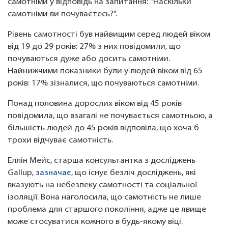
самотніми у відповідь на запитання: "Наскільки
самотніми ви почуваєтесь?".
Рівень самотності був найвищим серед людей віком
від 19 до 29 років: 27% з них повідомили, що
почуваються дуже або досить самотніми.
Найнижчими показники були у людей віком від 65
років: 17% зізналися, що почуваються самотніми.
Понад половина дорослих віком від 45 років
повідомила, що взагалі не почувається самотньою, а
більшість людей до 45 років відповіла, що хоча б
трохи відчуває самотність.
Еллін Мейс, старша консультантка з досліджень
Gallup,
зазначає
, що існує безліч досліджень, які
вказують на небезпеку самотності та соціальної
ізоляції. Вона наголосила, що самотність не лише
проблема для старшого покоління, адже це явище
може стосуватися кожного в будь-якому віці.