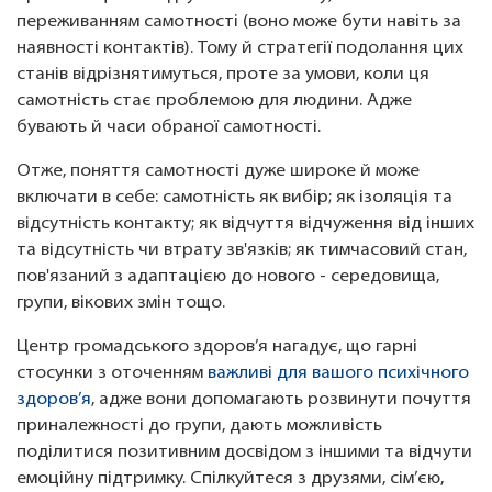
переживанням самотності (воно може бути навіть за
наявності контактів). Тому й стратегії подолання цих
станів відрізнятимуться, проте за умови, коли ця
самотність стає проблемою для людини. Адже
бувають й часи обраної самотності.
Отже, поняття самотності дуже широке й може
включати в себе: самотність як вибір; як ізоляція та
відсутність контакту; як відчуття відчуження від інших
та відсутність чи втрату зв'язків; як тимчасовий стан,
пов'язаний з адаптацією до нового - середовища,
групи, вікових змін тощо.
Центр громадського здоров’я нагадує, що гарні
стосунки з оточенням
важливі для вашого психічного
здоров’я
, адже вони допомагають розвинути почуття
приналежності до групи, дають можливість
поділитися позитивним досвідом з іншими та відчути
емоційну підтримку. Спілкуйтеся з друзями, сім’єю,