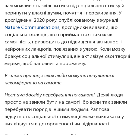
вам можливість звільнитися від соціального тиску й
поринути у власні думки, почуття і переживання. У
дослідженні 2020 року, опублікованому в журналі
Nature Communications
, дослідники виявили, що
соціальна ізоляція, що сприймається також як
самотність, призводить до підвищення активності
нейронних ланцюгів, пов'язаних з уявою. Коли мозку
бракує соціальної стимуляції, він активізує свої творчі
мережі, щоб заповнити порожнечу.
Є кілька причин, з яких люди можуть почуватися
некомфортно на самоті:
Нестача досвіду перебування на самоті.
Деякі люди
просто не звикли бути на самоті, бо вони так звикли
перебувати поряд з іншими людьми. Раптова
відсутність соціальної стимуляції може викликати у
них відчуття відстороненості чи відірваності.