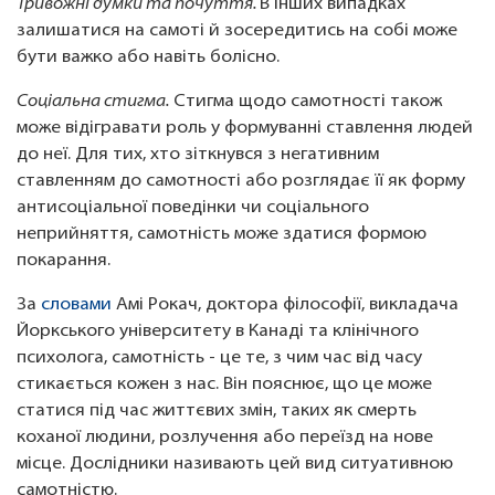
Тривожні думки та почуття.
В інших випадках
залишатися на самоті й зосередитись на собі може
бути важко або навіть болісно.
Соціальна стигма.
Стигма щодо самотності також
може відігравати роль у формуванні ставлення людей
до неї. Для тих, хто зіткнувся з негативним
ставленням до самотності або розглядає її як форму
антисоціальної поведінки чи соціального
неприйняття, самотність може здатися формою
покарання.
За
словами
Амі Рокач, доктора філософії, викладача
Йоркського університету в Канаді та клінічного
психолога, самотність - це те, з чим час від часу
стикається кожен з нас. Він пояснює, що це може
статися під час життєвих змін, таких як смерть
коханої людини, розлучення або переїзд на нове
місце. Дослідники називають цей вид ситуативною
самотністю.