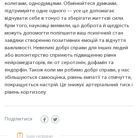
колегами, однодумцями. Обмінюйтеся думками,
підтримуйте одне одного –– усе це допомагає
відчувати себе в тонусі та зберігати життєві сили.
Крім того, науковці виявили, що доброта й щедрість
можуть допомогти поліпшити ваш психічний стан
завдяки створенню позитивних емоцій та відчуття
важливості. Невеликі добрі справи для інших людей
або волонтерство сприяють підвищенню рівня
нейромедіаторів, як-от серотонін, дофамін та
ендорфін. Також коли ми робимо добрі справи, у нас
збільшуються самооцінка, рівень емпатії та співчуття,
покращується настрій. Це знижує артеріальний тиск і
рівень кортизолу.
Поділитися
Інші новини