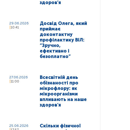
здоров’я
Досвід Олега, який
29.06.2026
10:41
приймає
доконтактну
профілактику ВІЛ:
“Зручно,
ефективно і
безоплатно”
Всесвітній день
27.06.2026
11:00
обізнаності про
мікрофлору: як
мікроорганізми
впливають на наше
здоров’я
Скільки фізичної
25.06.2026
17:57