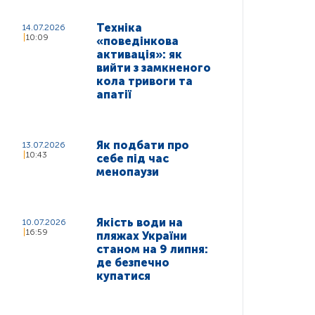
Техніка
14.07.2026
10:09
«поведінкова
активація»: як
вийти з замкненого
кола тривоги та
апатії
Як подбати про
13.07.2026
10:43
себе під час
менопаузи
Якість води на
10.07.2026
16:59
пляжах України
станом на 9 липня:
де безпечно
купатися