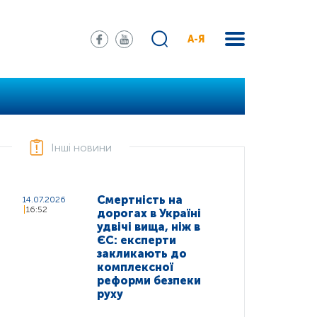
А-Я
Інші новини
Смертність на
14.07.2026
16:52
дорогах в Україні
удвічі вища, ніж в
ЄС: експерти
закликають до
комплексної
реформи безпеки
руху