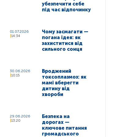
убезпечити себе
під час відпочинку
Чому засмагати —
01.07.2026
14:34
погана ідея: як
захиститися від
сильного сонця
Вроджений
30.06.2026
10:15
токсоплазмоз: як
мамі вберегти
дитину від
хвороби
Безпека на
29.06.2026
13:20
дорогах —
ключове питання
громадського