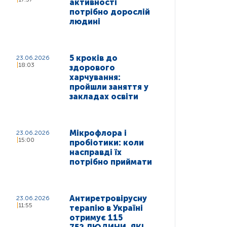
активності
потрібно дорослій
людині
5 кроків до
23.06.2026
18:03
здорового
харчування:
пройшли заняття у
закладах освіти
Мікрофлора і
23.06.2026
15:00
пробіотики: коли
насправді їх
потрібно приймати
Антиретровірусну
23.06.2026
11:55
терапію в Україні
отримує 115