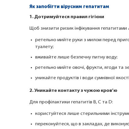
Як запобігти вірусним гепатитам
1. Дотримуйтеся правил гігієни
Щоб знизити ризик інфікування гепатитами A
ретельно мийте руки з милом перед пригот
туалету;
вживайте лише безпечну питну воду;
ретельно мийте овочі, фрукти, ягоди та з
уникайте продуктів і води сумнівної якості
2. Уникайте контакту з чужою кров’ю
Для профілактики гепатитів B, C та D:
користуйтеся лише стерильними інструме
переконуйтеся, що в закладах, де викону