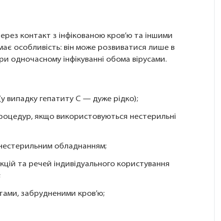
ерез контакт з інфікованою кров’ю та іншими
має особливість: він може розвиватися лише в
при одночасному інфікуванні обома вірусами.
(у випадку гепатиту C — дуже рідко);
процедур, якщо використовуються нестерильні
 нестерильним обладнанням;
єкцій та речей індивідуального користування
;
тами, забрудненими кров’ю;