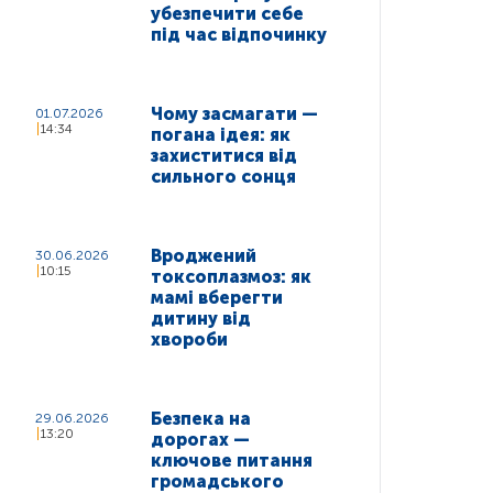
убезпечити себе
під час відпочинку
Чому засмагати —
01.07.2026
14:34
погана ідея: як
захиститися від
сильного сонця
Вроджений
30.06.2026
10:15
токсоплазмоз: як
мамі вберегти
дитину від
хвороби
Безпека на
29.06.2026
13:20
дорогах —
ключове питання
громадського