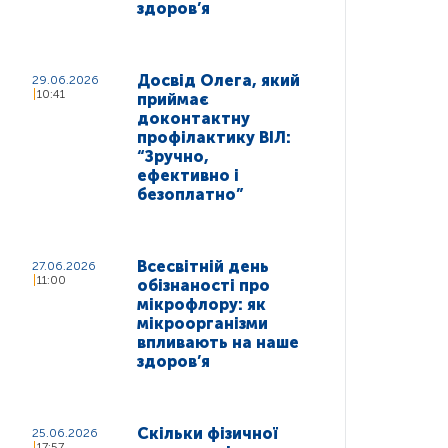
здоров’я
Досвід Олега, який
29.06.2026
10:41
приймає
доконтактну
профілактику ВІЛ:
“Зручно,
ефективно і
безоплатно”
Всесвітній день
27.06.2026
11:00
обізнаності про
мікрофлору: як
мікроорганізми
впливають на наше
здоров’я
Скільки фізичної
25.06.2026
17:57