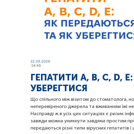
22.06.2026
14:46
ГЕПАТИТИ A, B, C, D, 
УБЕРЕГТИСЯ
Що спільного між візитом до стоматолога, н
неперевіреного джерела та вживанням їжі н
Насправді ж в усіх цих ситуаціях є ризик ін
завжди можна уникнути завдяки простим про
передаються різні типи вірусних гепатитів і