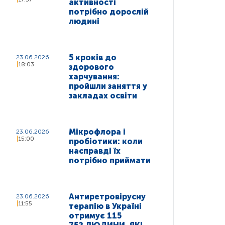
активності
потрібно дорослій
людині
5 кроків до
23.06.2026
18:03
здорового
харчування:
пройшли заняття у
закладах освіти
Мікрофлора і
23.06.2026
15:00
пробіотики: коли
насправді їх
потрібно приймати
Антиретровірусну
23.06.2026
11:55
терапію в Україні
отримує 115