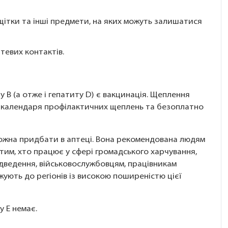
щітки та інші предмети, на яких можуть залишатися
тевих контактів.
B (а отже і гепатиту D) є вакцинація. Щеплення
о календаря профілактичних щеплень та безоплатно
можна придбати в аптеці. Вона рекомендована людям
 тим, хто працює у сфері громадського харчування,
дведення, військовослужбовцям, працівникам
жують до регіонів із високою поширеністю цієї
у E немає.