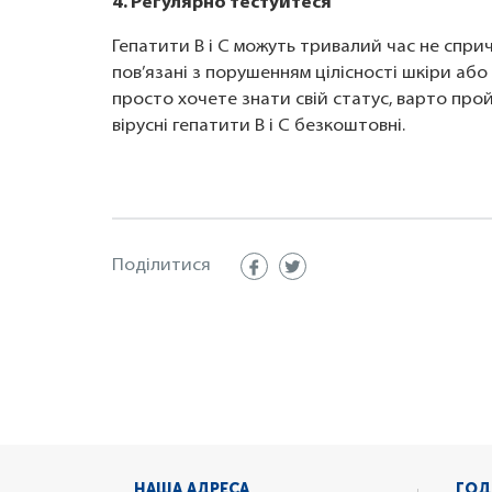
4. Регулярно тестуйтеся
Гепатити B і C можуть тривалий час не спр
пов’язані з порушенням цілісності шкіри аб
просто хочете знати свій статус, варто прой
вірусні гепатити B і C безкоштовні.
Поділитися
НАША АДРЕСА
ГОД