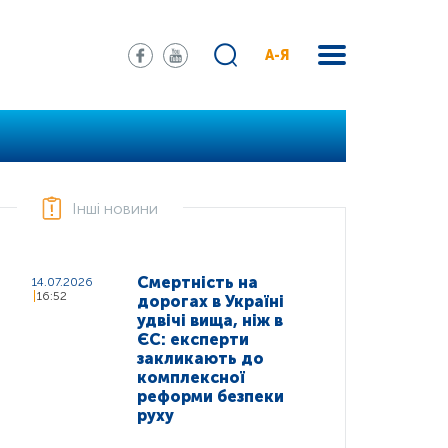
А-Я
Інші новини
Смертність на
14.07.2026
16:52
дорогах в Україні
удвічі вища, ніж в
ЄС: експерти
закликають до
комплексної
реформи безпеки
руху