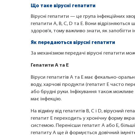
Що таке вірусні гепатити
Вірусні гепатити — це група інфекційних хв
гепатити A, B, C, D та E. Вони відрізняються
здоров’я, тому важливо знати, як запобігти і
Як передаються вірусні гепатити
За механізмом передачі вірусні гепатити мож
Гепатити A та E
Віруси гепатитів A та E має фекально-ораль
воду, харчові продукти (гепатит E часто пере
або брудні руки. Інфікування також можливе 
має інфекцію.
На відміну від гепатитів B, C і D, вірусний ге
гепатит E переходить у хронічну форму вкра
системою. Перенісши гепатит A або E, більш
гепатиту A ще й формується довічний імуніт