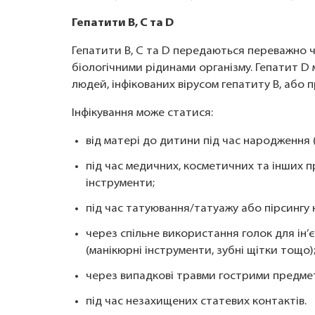
Гепатити B, C та D
Гепатити B, C та D передаються переважно ч
біологічними рідинами організму. Гепатит D 
людей, інфікованих вірусом гепатиту B, або 
Інфікування може статися:
від матері до дитини під час народження 
під час медичних, косметичних та інших 
інструменти;
під час татуювання/татуажу або пірсингу
через спільне використання голок для ін’
(манікюрні інструменти, зубні щітки тощо)
через випадкові травми гострими предме
під час незахищених статевих контактів.