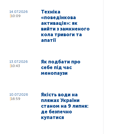
Техніка
14.07.2026
10:09
«поведінкова
активація»: як
вийти з замкненого
кола тривоги та
апатії
Як подбати про
13.07.2026
10:43
себе під час
менопаузи
Якість води на
10.07.2026
16:59
пляжах України
станом на 9 липня:
де безпечно
купатися