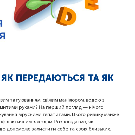
E: ЯК ПЕРЕДАЮТЬСЯ ТА ЯК
овим татуюванням, свіжим манікюром, водою з
емитими руками? На перший погляд — нічого.
фікування вірусними гепатитами. Цього ризику майже
філактичним заходам. Розповідаємо, як
 що допоможе захистити себе та своїх близьких.