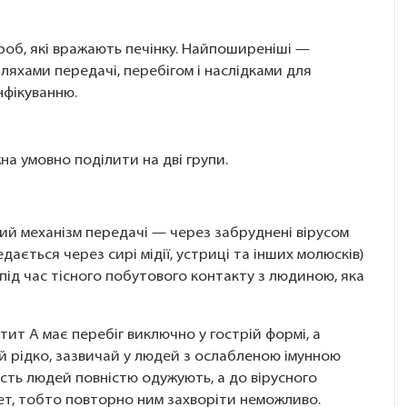
ороб, які вражають печінку. Найпоширеніші —
 шляхами передачі, перебігом і наслідками для
нфікуванню.
на умовно поділити на дві групи.
ний механізм передачі — через забруднені вірусом
дається через сирі мідії, устриці та інших молюсків)
під час тісного побутового контакту з людиною, яка
патит А має перебіг виключно у гострій формі, а
й рідко, зазвичай у людей з ослабленою імунною
ість людей повністю одужують, а до вірусного
ет, тобто повторно ним захворіти неможливо.