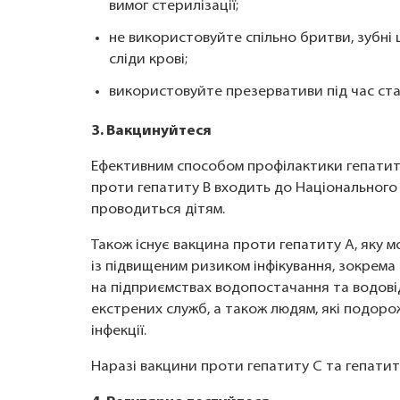
вимог стерилізації;
не використовуйте спільно бритви, зубні 
сліди крові;
використовуйте презервативи під час ста
3. Вакцинуйтеся
Ефективним способом профілактики гепатиту 
проти гепатиту B входить до Національног
проводиться дітям.
Також існує вакцина проти гепатиту A, яку 
із підвищеним ризиком інфікування, зокрема
на підприємствах водопостачання та водові
екстрених служб, а також людям, які подоро
інфекції.
Наразі вакцини проти гепатиту C та гепатит