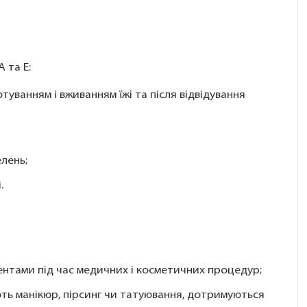
 та E:
уванням і вживанням їжі та після відвідування
елень;
.
нтами під час медичних і косметичних процедур;
ють манікюр, пірсинг чи татуювання, дотримуються