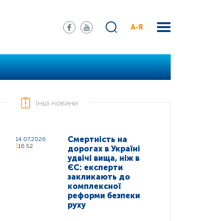
А-Я
Інші новини
Смертність на
14.07.2026
16:52
дорогах в Україні
удвічі вища, ніж в
ЄС: експерти
закликають до
комплексної
реформи безпеки
руху