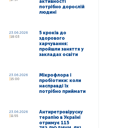
активності
потрібно дорослій
людині
5 кроків до
23.06.2026
18:03
здорового
харчування:
пройшли заняття у
закладах освіти
Мікрофлора і
23.06.2026
15:00
пробіотики: коли
насправді їх
потрібно приймати
Антиретровірусну
23.06.2026
11:55
терапію в Україні
отримує 115