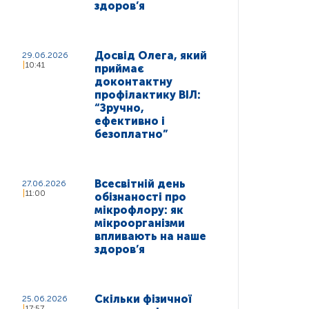
здоров’я
Досвід Олега, який
29.06.2026
10:41
приймає
доконтактну
профілактику ВІЛ:
“Зручно,
ефективно і
безоплатно”
Всесвітній день
27.06.2026
11:00
обізнаності про
мікрофлору: як
мікроорганізми
впливають на наше
здоров’я
Скільки фізичної
25.06.2026
17:57