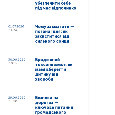
убезпечити себе
під час відпочинку
Чому засмагати —
01.07.2026
14:34
погана ідея: як
захиститися від
сильного сонця
Вроджений
30.06.2026
10:15
токсоплазмоз: як
мамі вберегти
дитину від
хвороби
Безпека на
29.06.2026
13:20
дорогах —
ключове питання
громадського