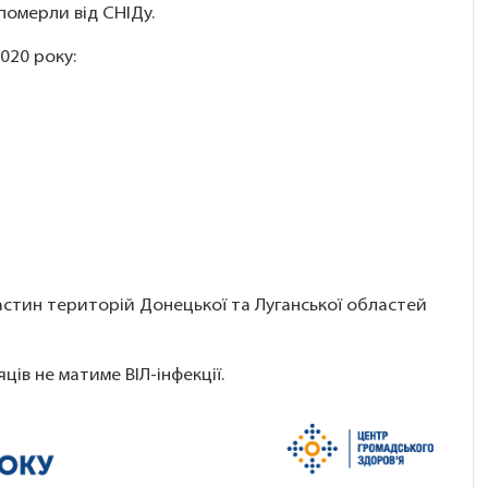
померли від СНІДу.
2020 року:
 частин територій Донецької та Луганської областей
яців не матиме ВІЛ-інфекції.