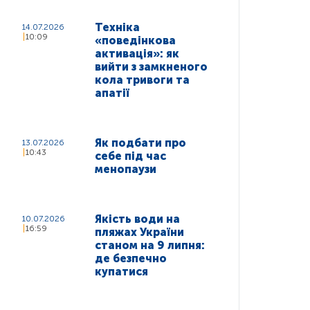
Техніка
14.07.2026
10:09
«поведінкова
активація»: як
вийти з замкненого
кола тривоги та
апатії
Як подбати про
13.07.2026
10:43
себе під час
менопаузи
Якість води на
10.07.2026
16:59
пляжах України
станом на 9 липня:
де безпечно
купатися