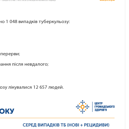
но 1 048 випадків туберкульозу:
я перерви;
вання після невдалого;
озу лікувалися 12 657 людей.