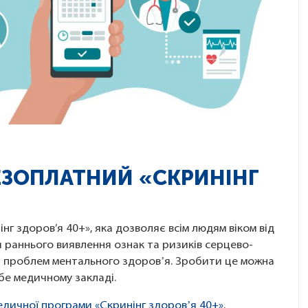
ЕЗОПЛАТНИЙ «СКРИНІНГ
нг здоров’я 40+», яка дозволяє всім людям віком від
 раннього виявлення ознак та ризиків серцево-
а проблем ментального здоровʼя. Зробити це можна
ебе медичному закладі.
едичної програми «Скринінг здоровʼя 40+»
.