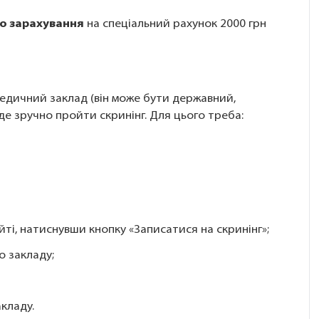
ро зарахування
на спеціальний рахунок 2000 грн
едичний заклад (він може бути державний,
де зручно пройти скринінг. Для цього треба:
ті, натиснувши кнопку «Записатися на скринінг»;
о закладу;
акладу.