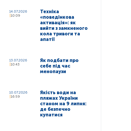
Техніка
14.07.2026
10:09
«поведінкова
активація»: як
вийти з замкненого
кола тривоги та
апатії
Як подбати про
13.07.2026
10:43
себе під час
менопаузи
Якість води на
10.07.2026
16:59
пляжах України
станом на 9 липня:
де безпечно
купатися