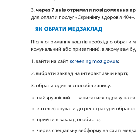
3.
через 7 днів отримати повідомлення п
для оплати послуг «Скринінгу здоров'я 40+».
ЯК ОБРАТИ МЕДЗАКЛАД
Після отримання коштів необхідно обрати м
комунальний або приватний), в якому вам бу
1. зайти на сайт
screening.moz.gov.ua
;
2. вибрати заклад на інтерактивній карті;
3. обрати один зі способів запису:
найзручніший — записатися одразу на сай
зателефонувати до реєстратури обраног
прийти в заклад особисто;
через спеціальну вебформу на сайті медз