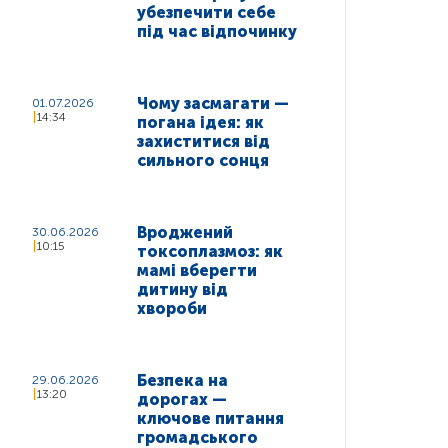
убезпечити себе
під час відпочинку
Чому засмагати —
01.07.2026
14:34
погана ідея: як
захиститися від
сильного сонця
Вроджений
30.06.2026
10:15
токсоплазмоз: як
мамі вберегти
дитину від
хвороби
Безпека на
29.06.2026
13:20
дорогах —
ключове питання
громадського