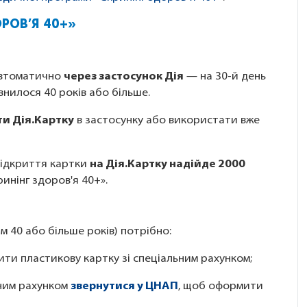
ОРОВ’Я 40+»
автоматично
через застосунок Дія
— на 30-й день
внилося 40 років або більше.
и Дія.Картку
в застосунку або використати вже
 відкриття картки
на Дія.Картку надійде 2000
ринінг здоров'я 40+».
м 40 або більше років) потрібно:
ити пластикову картку зі спеціальним рахунком;
ьним рахунком
звернутися у ЦНАП
, щоб оформити