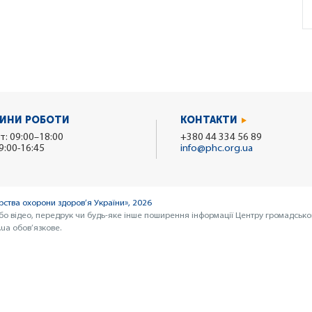
ИНИ РОБОТИ
КОНТАКТИ
т: 09:00–18:00
+380 44 334 56 89
9:00-16:45
info@phc.org.ua
ства охорони здоров’я України», 2026
бо відео, передрук чи будь-яке інше поширення інформації Центру громадсько
ua обов’язкове.