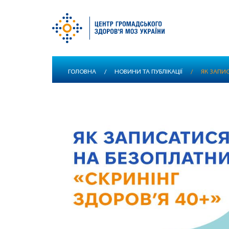
Перейти
ГОЛОВНА
/
НОВИНИ ТА ПУБЛІКАЦІЇ
/
ЯК ЗАПИ
до
основного
вмісту