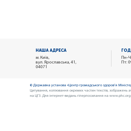
НАША АДРЕСА
ГОД
м. Київ,
Пн–Ч
вул. Ярославська, 41,
Пт: 0
04071
© Державна установа «Центр громадського здоров’я Міністер
Цитування, копіювання окремих частин текстів, зображень а
на ЦГЗ. Для інтернет-видань гіперпосилання на www.phc.org.