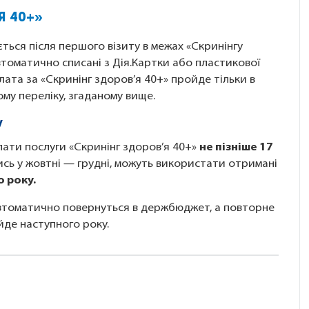
Я 40+»
ться після першого візиту в межах «Скринінгу
втоматично списані з Дія.Картки або пластикової
лата за «Скринінг здоров’я 40+» пройде тільки в
ому переліку, згаданому вище.
у
ати послуги «Скринінг здоров’я 40+»
не пізніше 17
лись у жовтні — грудні, можуть використати отримані
 року.
автоматично повернуться в держбюджет, а повторне
йде наступного року.