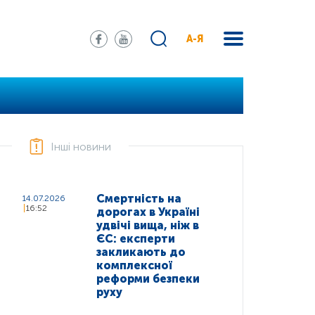
А-Я
Інші новини
Смертність на
14.07.2026
16:52
дорогах в Україні
удвічі вища, ніж в
ЄС: експерти
закликають до
комплексної
реформи безпеки
руху