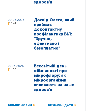
здоров’я
Досвід Олега, який
29.06.2026
10:41
приймає
доконтактну
профілактику ВІЛ:
“Зручно,
ефективно і
безоплатно”
Всесвітній день
27.06.2026
11:00
обізнаності про
мікрофлору: як
мікроорганізми
впливають на наше
здоров’я
БІЛЬШЕ НОВИН
ВИЗНАЧНІ ДАТИ