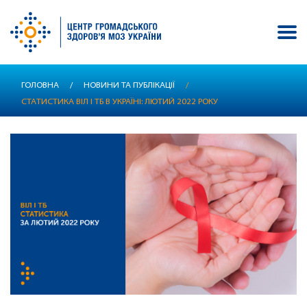
Перейти
ГОЛОВНА
/
НОВИНИ ТА ПУБЛІКАЦІЇ
/
до
СТАТИСТИКА ВІЛ І ТБ В УКРАЇНІ: ЛЮТИЙ 2022 РОКУ
основного
вмісту