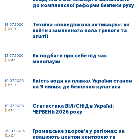
до комплексної реформи безпеки руху
Техніка «поведінкова активація»: як
14.07.2026
10:09
вийти з замкненого кола тривоги та
апатії
Як подбати про себе під час
13.07.2026
10:43
менопаузи
Якість води на пляжах України станом
10.07.2026
16:59
на 9 липня: де безпечно купатися
Статистика ВІЛ/СНІД в Україні:
10.07.2026
12:13
ЧЕРВЕНЬ 2026 року
Громадське здоровʼя у регіонах: як
09.07.2026
13:27
працюють центри контролю та