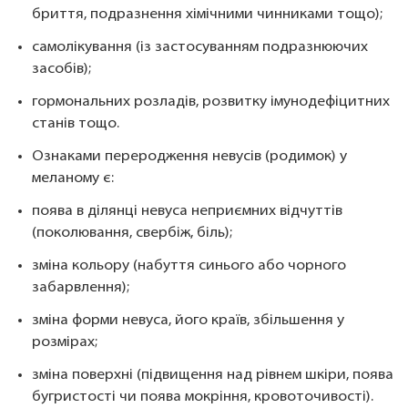
бриття, подразнення хімічними чинниками тощо);
самолікування (із застосуванням подразнюючих
засобів);
гормональних розладів, розвитку імунодефіцитних
станів тощо.
Ознаками переродження невусів (родимок) у
меланому є:
поява в ділянці невуса неприємних відчуттів
(поколювання, свербіж, біль);
зміна кольору (набуття синього або чорного
забарвлення);
зміна форми невуса, його країв, збільшення у
розмірах;
зміна поверхні (підвищення над рівнем шкіри, поява
бугристості чи поява мокріння, кровоточивості).