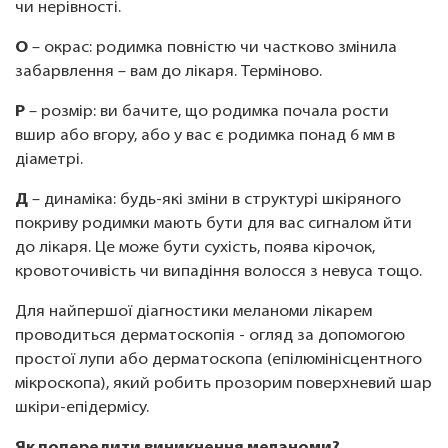
чи нерівності.
О
– окрас: родимка повністю чи частково змінила
забарвлення – вам до лікаря. Терміново.
Р
– розмір: ви бачите, що родимка почала рости
вшир або вгору, або у вас є родимка понад 6 мм в
діаметрі.
Д
– динаміка: будь-які зміни в структурі шкіряного
покриву родимки мають бути для вас сигналом йти
до лікаря. Це може бути сухість, поява кірочок,
кровоточивість чи випадіння волосся з невуса тощо.
Для найпершої діагностики меланоми лікарем
проводиться дерматоскопія - огляд за допомогою
простої лупи або дерматоскопа (епілюмінісцентного
мікроскопа), який робить прозорим поверхневий шар
шкіри-епідермісу.