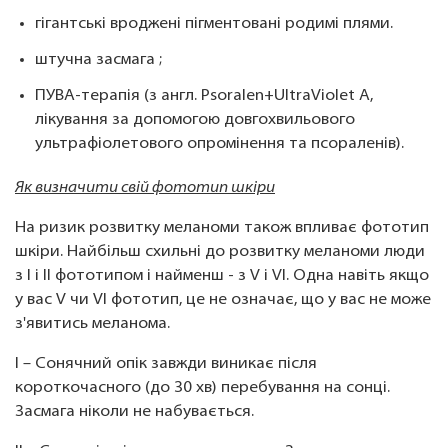
гігантські вроджені пігментовані родимі плями.
штучна засмага ;
ПУВА-терапія (з англ. Psoralen+UltraViolet A,
лікування за допомогою довгохвильового
ультрафіолетового опромінення та псораленів).
Як визначити свій фототип шкіри
На ризик розвитку меланоми також впливає фототип
шкіри. Найбільш схильні до розвитку меланоми люди
з I і II фототипом і найменш - з V і VI. Одна навіть якщо
у вас V чи VI фототип, це не означає, що у вас не може
з'явитись меланома.
I – Сонячний опік завжди виникає після
короткочасного (до 30 хв) перебування на сонці.
Засмага ніколи не набувається.