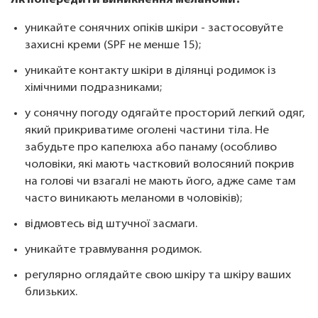
Як попередити виникнення меланоми?
уникайте сонячних опіків шкіри - застосовуйте
захисні креми (SPF не менше 15);
уникайте контакту шкіри в ділянці родимок із
хімічними подразниками;
у сонячну погоду одягайте просторий легкий одяг,
який прикриватиме оголені частини тіла. Не
забудьте про капелюха або панаму (особливо
чоловіки, які мають частковий волосяний покрив
на голові чи взагалі не мають його, адже саме там
часто виникають меланоми в чоловіків);
відмовтесь від штучної засмаги.
уникайте травмування родимок.
регулярно оглядайте свою шкіру та шкіру ваших
близьких.