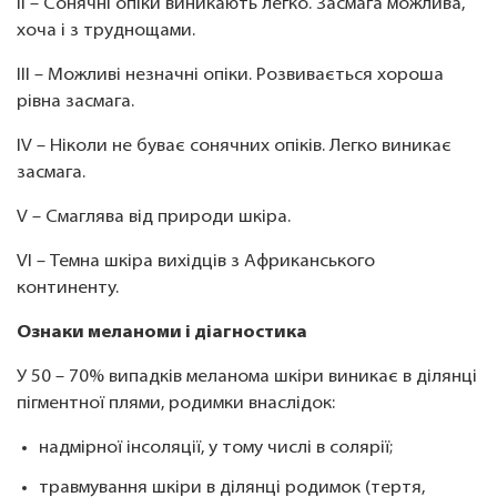
II – Сонячні опіки виникають легко. Засмага можлива,
хоча і з труднощами.
III – Можливі незначні опіки. Розвивається хороша
рівна засмага.
IV – Ніколи не буває сонячних опіків. Легко виникає
засмага.
V – Смаглява від природи шкіра.
VI – Темна шкіра вихідців з Африканського
континенту.
Ознаки меланоми і діагностика
У 50 – 70% випадків меланома шкіри виникає в ділянці
пігментної плями, родимки внаслідок:
надмірної інсоляції, у тому числі в солярії;
травмування шкіри в ділянці родимок (тертя,