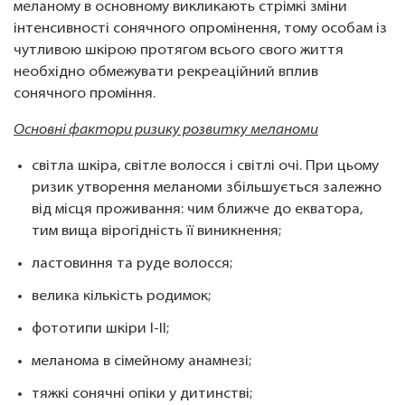
меланому в основному викликають стрімкі зміни
інтенсивності сонячного опромінення, тому особам із
чутливою шкірою протягом всього свого життя
необхідно обмежувати рекреаційний вплив
сонячного проміння.
Основні фактори ризику розвитку меланоми
світла шкіра, світле волосся і світлі очі. При цьому
ризик утворення меланоми збільшується залежно
від місця проживання: чим ближче до екватора,
тим вища вірогідність її виникнення;
ластовиння та руде волосся;
велика кількість родимок;
фототипи шкіри I-II;
меланома в сімейному анамнезі;
тяжкі сонячні опіки у дитинстві;