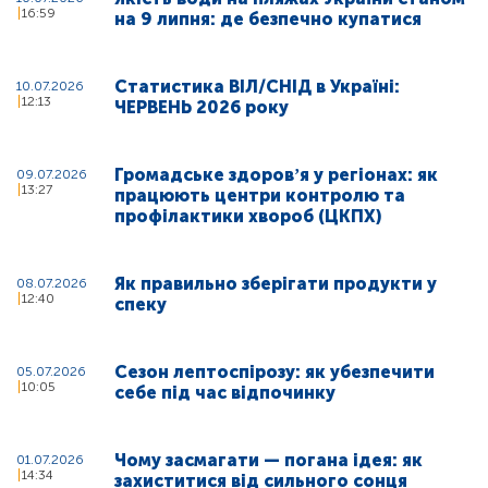
16:59
на 9 липня: де безпечно купатися
Статистика ВІЛ/СНІД в Україні:
10.07.2026
12:13
ЧЕРВЕНЬ 2026 року
Громадське здоровʼя у регіонах: як
09.07.2026
13:27
працюють центри контролю та
профілактики хвороб (ЦКПХ)
Як правильно зберігати продукти у
08.07.2026
12:40
спеку
Сезон лептоспірозу: як убезпечити
05.07.2026
10:05
себе під час відпочинку
Чому засмагати — погана ідея: як
01.07.2026
14:34
захиститися від сильного сонця