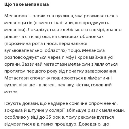
Що таке меланома
Меланома – злоякісна пухлина, яка розвивається з
меланоцитів (пігментні клітини, що продукують
меланіни). Локалізується здебільшого в шкірі, значно
рідше - в сітківці ока, на слизових оболонках
(порожнина рота і носа, періанальної і
вульвовагінальної областях) тощо. Меланома
розповсюджується через лімфу і кров майже в усі
органи. Зазвичай метастази меланоми з'являються
протягом першого року від початку захворювання.
Метастази спочатку поширюються в лімфатичні
вузли, пізніше - в легені, печінку, кістки, головний
мозок.
Існують докази, що надмірне сонячне опромінення,
зокрема й штучне у солярії, збільшує ризик меланоми,
особливо у віці до 35 років, тому рекомендується
відмовитися від таких процедур. Доведено, що