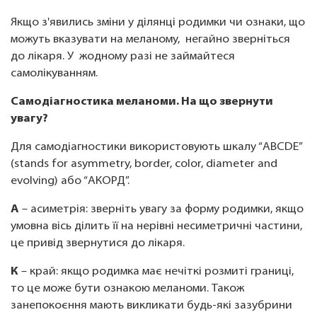
Якщо з'явились зміни у ділянці родимки чи ознаки, що
можуть вказувати на меланому, негайно зверніться
до лікаря. У жодному разі не займайтеся
самолікуванням.
Самодіагностика меланоми. На що звернути
увагу?
Для самодіагностики використовують шкалу “ABCDE”
(stands for asymmetry, border, color, diameter and
evolving) або “АКОРД”.
А
– асиметрія: зверніть увагу за форму родимки, якщо
умовна вісь ділить її на нерівні несиметричні частини,
це привід звернутися до лікаря.
К
– край: якщо родимка має нечіткі розмиті границі,
то це може бути ознакою меланоми. Також
занепокоєння мають викликати будь-які зазубрини