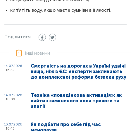
висушуйте посуд після його миття;
кип’ятіть воду, якщо маєте сумніви в її якості.
Поділитися
Інші новини
Смертність на дорогах в Україні удвічі
14.07.2026
16:52
вища, ніж в ЄС: експерти закликають
до комплексної реформи безпеки руху
Техніка «поведінкова активація»: як
14.07.2026
10:09
вийти з замкненого кола тривоги та
апатії
Як подбати про себе під час
13.07.2026
10:43
менопаузи