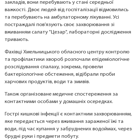
закладів, вони перебувають у стані середньої
важкості. Двоє людей від госпіталізації відмовились
та перебувають на амбулаторному лікуванні. Усі
постраждалі пов’язують своє захворювання зі
вживанням салату "Цезар", лабораторні дослідження
тривають.
Фахівці Хмельницького обласного центру контролю
та профілактики хвороб розпочали епідеміологічне
розслідування спалаху, зокрема, провели
бактеріологічне обстеження, відібрали проби
харчових продуктів, води та змивів.
Також організоване медичне спостереження за
контактними особами у домашніх осередках.
Гострі кишкові інфекції є контактним захворюванням,
яке передається через вживання зараженої їжі та
води, під час купання у забруднених водоймах, через
брудні руки і предмети побуту.