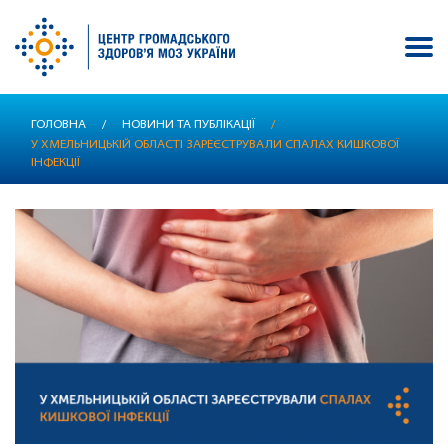
Перейти
ГОЛОВНА
/
НОВИНИ ТА ПУБЛІКАЦІЇ
/
до
У ХМЕЛЬНИЦЬКІЙ ОБЛАСТІ ЗАРЕЄСТРУВАЛИ СПАЛАХ КИШКОВОЇ
основного
ІНФЕКЦІЇ
вмісту