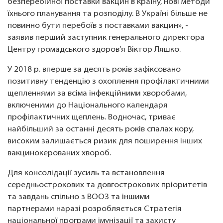
безперебійної поставки вакцин в країну, нові методи
їхнього планування та розподілу. В Україні більше не
повинно бути перебоїв з поставками вакцин», -
заявив перший заступник генерального директора
Центру громадського здоров’я Віктор Ляшко.
У 2018 р. вперше за десять років зафіксовано
позитивну тенденцію з охоплення профілактичними
щепленнями за всіма інфекційними хворобами,
включеними до Національного календаря
профілактичних щеплень. Водночас, триває
найбільший за останні десять років спалах кору,
високим залишається ризик для поширення інших
вакцинокерованих хвороб.
Для консолідації зусиль та встановлення
середньострокових та довгострокових пріоритетів
та завдань спільно з ВООЗ та іншими
партнерами наразі розробляється Стратегія
національної програми імунізації та захисту