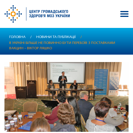
Перейти
ГОЛОВНА
/
НОВИНИ ТА ПУБЛІКАЦІЇ
/
до
В УКРАЇНІ БІЛЬШЕ НЕ ПОВИННО БУТИ ПЕРЕБОЇВ З ПОСТАВКАМИ
основного
ВАКЦИН – ВІКТОР ЛЯШКО
вмісту