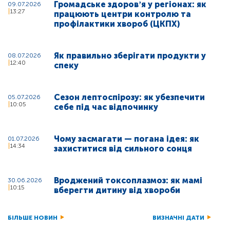
Громадське здоровʼя у регіонах: як
09.07.2026
13:27
працюють центри контролю та
профілактики хвороб (ЦКПХ)
Як правильно зберігати продукти у
08.07.2026
12:40
спеку
Сезон лептоспірозу: як убезпечити
05.07.2026
10:05
себе під час відпочинку
Чому засмагати — погана ідея: як
01.07.2026
14:34
захиститися від сильного сонця
Вроджений токсоплазмоз: як мамі
30.06.2026
10:15
вберегти дитину від хвороби
БІЛЬШЕ НОВИН
ВИЗНАЧНІ ДАТИ