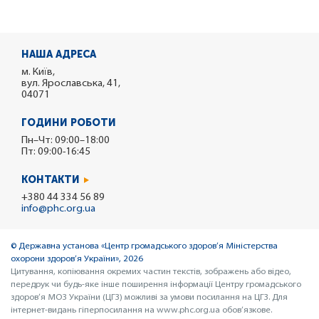
НАША АДРЕСА
м. Київ,
вул. Ярославська, 41,
04071
ГОДИНИ РОБОТИ
Пн–Чт: 09:00–18:00
Пт: 09:00-16:45
КОНТАКТИ
+380 44 334 56 89
info@phc.org.ua
© Державна установа «Центр громадського здоров’я Міністерства
охорони здоров’я України», 2026
Цитування, копіювання окремих частин текстів, зображень або відео,
передрук чи будь-яке інше поширення інформації Центру громадського
здоров’я МОЗ України (ЦГЗ) можливі за умови посилання на ЦГЗ. Для
інтернет-видань гіперпосилання на www.phc.org.ua обов’язкове.