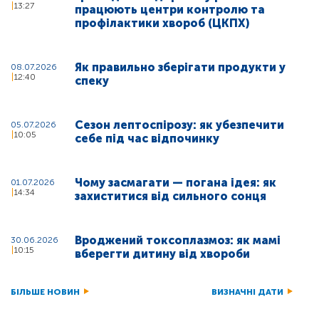
13:27
працюють центри контролю та
профілактики хвороб (ЦКПХ)
Як правильно зберігати продукти у
08.07.2026
12:40
спеку
Сезон лептоспірозу: як убезпечити
05.07.2026
10:05
себе під час відпочинку
Чому засмагати — погана ідея: як
01.07.2026
14:34
захиститися від сильного сонця
Вроджений токсоплазмоз: як мамі
30.06.2026
10:15
вберегти дитину від хвороби
БІЛЬШЕ НОВИН
ВИЗНАЧНІ ДАТИ