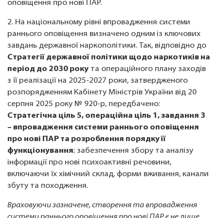
оповіщення про нові ПАР.
2. На національному рівні впровадження системи
раннього оповіщення визначено одним із ключових
завдань державної наркополітики. Так, відповідно до
Стратегії державної політики щодо наркотиків на
період до 2030 року
та операційного плану заходів
з її реалізації на 2025-2027 роки, затвердженого
розпорядженням Кабінету Міністрів України від 20
серпня 2025 року № 920-р, передбачено:
Стратегічна ціль 5, операційна ціль 1, завдання 3
– впровадження системи раннього оповіщення
про нові ПАР та розроблення порядку її
функціонування
; забезпечення збору та аналізу
інформації про нові психоактивні речовини,
включаючи їх хімічний склад, форми вживання, канали
збуту та походження.
Враховуючи зазначене, створення та впровадження
системи раннього оповіщення про нові ПАР є не лише