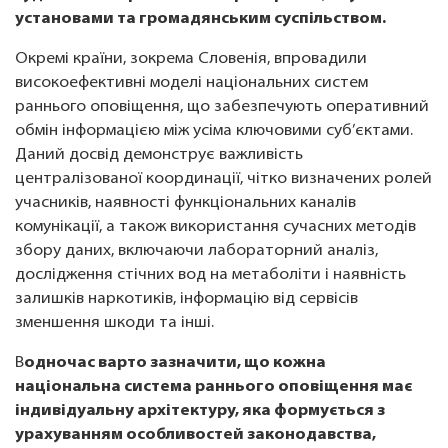
установами та громадянським суспільством.
Окремі країни, зокрема Словенія, впровадили
високоефективні моделі національних систем
раннього оповіщення, що забезпечують оперативний
обмін інформацією між усіма ключовими суб’єктами.
Даний досвід демонструє важливість
централізованої координації, чітко визначених ролей
учасників, наявності функціональних каналів
комунікації, а також використання сучасних методів
збору даних, включаючи лабораторний аналіз,
дослідження стічних вод на метаболіти і наявність
залишків наркотиків, інформацію від сервісів
зменшення шкоди та інші.
В
одночас варто зазначити, що кожна
національна система раннього оповіщення має
індивідуальну архітектуру, яка формується з
урахуванням особливостей законодавства,