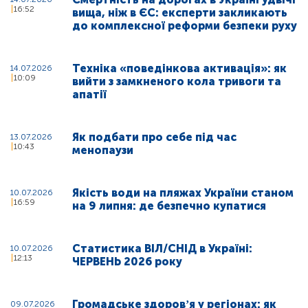
16:52
вища, ніж в ЄС: експерти закликають
до комплексної реформи безпеки руху
Техніка «поведінкова активація»: як
14.07.2026
10:09
вийти з замкненого кола тривоги та
апатії
Як подбати про себе під час
13.07.2026
10:43
менопаузи
Якість води на пляжах України станом
10.07.2026
16:59
на 9 липня: де безпечно купатися
Статистика ВІЛ/СНІД в Україні:
10.07.2026
12:13
ЧЕРВЕНЬ 2026 року
Громадське здоровʼя у регіонах: як
09.07.2026