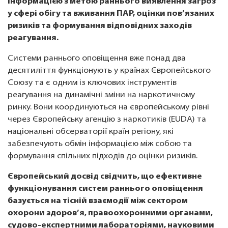
інформацією з метою раннього виявлення загроз
у сфері обігу та вживання ПАР, оцінки пов’язаних
ризиків та формування відповідних заходів
реагування.
Системи раннього оповіщення вже понад два
десятиліття функціонують у країнах Європейського
Союзу та є одним із ключових інструментів
реагування на динамічні зміни на наркотичному
ринку. Вони координуються на європейському рівні
через Європейську агенцію з наркотиків (EUDA) та
національні обсерваторії країн регіону, які
забезпечують обмін інформацією між собою та
формування спільних підходів до оцінки ризиків.
Європейський досвід свідчить, що ефективне
функціонування систем раннього оповіщення
базується на тісній взаємодії між сектором
охорони здоров’я, правоохоронними органами,
судово-експертними лабораторіями, науковими