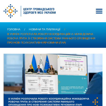
Перейти
ГОЛОВНА
/
НОВИНИ ТА ПУБЛІКАЦІЇ
/
до
В УКРАЇНІ РОЗПОЧАЛА РОБОТУ КООРДИНАЦІЙНА МІЖВІДОМЧА
основного
РОБОЧА ГРУПА ЗІ СТВОРЕННЯ СИСТЕМИ РАННЬОГО ОПОВІЩЕННЯ
вмісту
ПРО НОВІ ПСИХОАКТИВНІ РЕЧОВИНИ (ПАР)