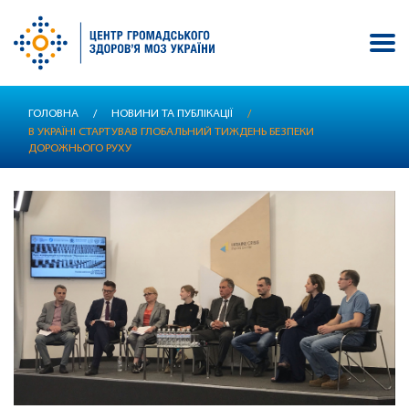
Перейти
ГОЛОВНА
/
НОВИНИ ТА ПУБЛІКАЦІЇ
/
до
В УКРАЇНІ СТАРТУВАВ ГЛОБАЛЬНИЙ ТИЖДЕНЬ БЕЗПЕКИ
основного
ДОРОЖНЬОГО РУХУ
вмісту