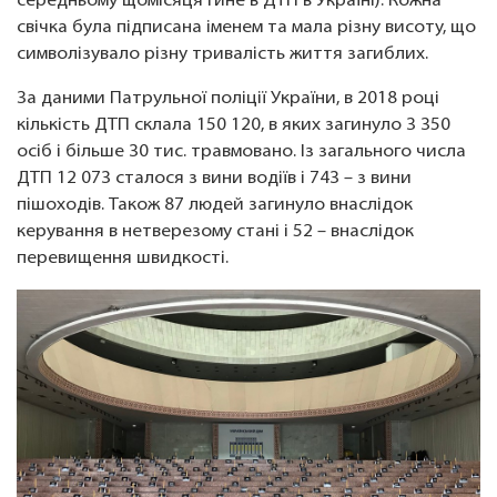
середньому щомісяця гине в ДТП в Україні). Кожна
свічка була підписана іменем та мала різну висоту, що
символізувало різну тривалість життя загиблих.
За даними Патрульної поліції України, в 2018 році
кількість ДТП склала 150 120, в яких загинуло 3 350
осіб і більше 30 тис. травмовано. Із загального числа
ДТП 12 073 сталося з вини водіїв і 743 – з вини
пішоходів. Також 87 людей загинуло внаслідок
керування в нетверезому стані і 52 – внаслідок
перевищення швидкості.