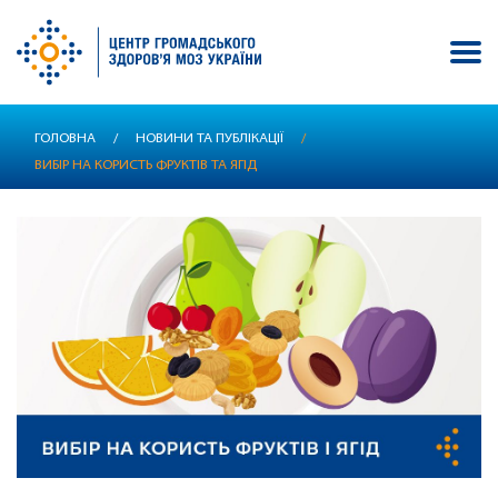
Перейти
ГОЛОВНА
/
НОВИНИ ТА ПУБЛІКАЦІЇ
/
до
ВИБІР НА КОРИСТЬ ФРУКТІВ ТА ЯГІД
основного
вмісту