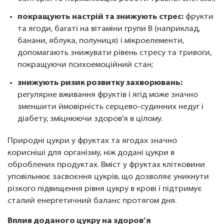
покращують настрій та знижують стрес:
фрукти
та ягоди, багаті на вітаміни групи B (наприклад,
банани, яблука, полуниця) і мікроелементи,
допомагають знижувати рівень стресу та тривоги,
покращуючи психоемоційний стан;
знижують ризик розвитку захворювань:
регулярне вживання фруктів і ягід може значно
зменшити ймовірність серцево-судинних недуг і
діабету, зміцнюючи здоров’я в цілому.
Природні цукри у фруктах та ягодах значно
корисніші для організму, ніж додані цукри в
оброблених продуктах. Вміст у фруктах клітковини
уповільнює засвоєння цукрів, що дозволяє уникнути
різкого підвищення рівня цукру в крові і підтримує
сталий енергетичний баланс протягом дня.
Вплив доданого цукру на здоров’я