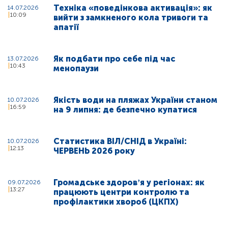
Техніка «поведінкова активація»: як
14.07.2026
10:09
вийти з замкненого кола тривоги та
апатії
Як подбати про себе під час
13.07.2026
10:43
менопаузи
Якість води на пляжах України станом
10.07.2026
16:59
на 9 липня: де безпечно купатися
Статистика ВІЛ/СНІД в Україні:
10.07.2026
12:13
ЧЕРВЕНЬ 2026 року
Громадське здоровʼя у регіонах: як
09.07.2026
13:27
працюють центри контролю та
профілактики хвороб (ЦКПХ)