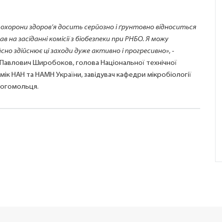
 охорони здоров’я досить серйозно і ґрунтовно відноситься
 на засіданні комісії з біобезпеки при РНБО. Я можу
йсно здійснює ці заходи дуже активно і прогресивно»
, -
 Павлович Широбоков, голова Національної технічної
мік НАН та НАМН України, завідувач кафедри мікробіології
 Богомольця.