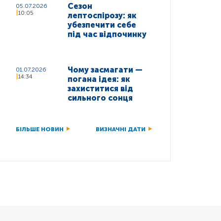
Сезон
05.07.2026
10:05
лептоспірозу: як
убезпечити себе
під час відпочинку
Чому засмагати —
01.07.2026
14:34
погана ідея: як
захиститися від
сильного сонця
БІЛЬШЕ НОВИН
ВИЗНАЧНІ ДАТИ