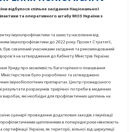
їни відбулося спільне засідання Національної
філактики та оперативного штабу МОЗ України з
витку імунопрофілактики та захисту населення від
нням імунопрофілактики до 2022 року. Проект Стратегії,
 був схвалений учасниками засідання та рекомендований
ров’я на затвердження до Кабінету Міністрів України.
шення Уряду про можливість багаторічного планування
ня, Міністерством було розроблено та затверджено
них імунобіологічних препаратах. Центр громадського
і результати розрахунків трирічної потреби в медичних
х виробах, які необхідні для профілактичних щеплень на
їни сценарії проведення додаткових заходів з імунізації
ння профілактичними щепленнями в попередні роки нівелюють
та сертифікації України, як території, вільної від циркуляції