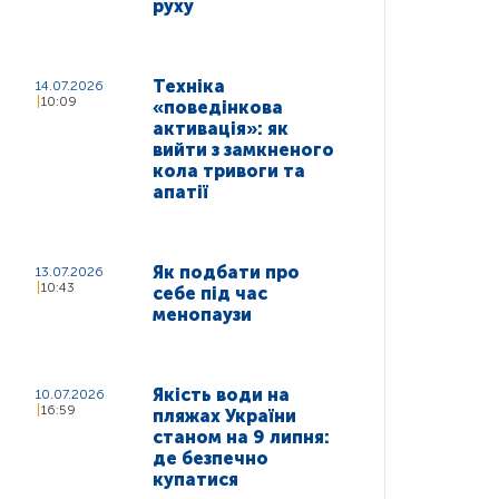
руху
Техніка
14.07.2026
10:09
«поведінкова
активація»: як
вийти з замкненого
кола тривоги та
апатії
Як подбати про
13.07.2026
10:43
себе під час
менопаузи
Якість води на
10.07.2026
16:59
пляжах України
станом на 9 липня:
де безпечно
купатися