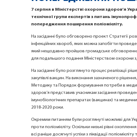
7 серпня в Міністерстві охорони здоров’я Укра
технічної групи експертів з питань імунопро
попередження поширення поліомієліту.
На засіданні було обговорено проект Стратегії роз
інфекційних хвороб, яких можна запобігти проведе
який нещодавно пройшов громадське обговорення,
для подальшого подання Міністерством охорони здо
На засіданні було розглянуто процес реалізації рі
закупівлі вакцин. На виконання зазначеного рішен
Методику та Порядок формування потреби в медич
здоров’я представив учасникам засідання проведен
імунобіологічних препаратах (вакцинах) та медични
2018-2020 роки.
Окремим питанням були розглянуті можливі для Укра
проти поліомієліту. Оскільки низькі рівні охопле
всі раніше досягнуті успіхи з ліквідації поліомієліту 