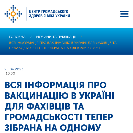
Перейти
ГОЛОВНА
/
НОВИНИ ТА ПУБЛІКАЦІЇ
/
до
ВСЯ ІНФОРМАЦІЯ ПРО ВАКЦИНАЦІЮ В УКРАЇНІ ДЛЯ ФАХІВЦІВ ТА
основного
ГРОМАДСЬКОСТІ ТЕПЕР ЗІБРАНА НА ОДНОМУ РЕСУРСІ
вмісту
25.04.2023
10:30
ВСЯ ІНФОРМАЦІЯ ПРО
ВАКЦИНАЦІЮ В УКРАЇНІ
ДЛЯ ФАХІВЦІВ ТА
ГРОМАДСЬКОСТІ ТЕПЕР
ЗІБРАНА НА ОДНОМУ