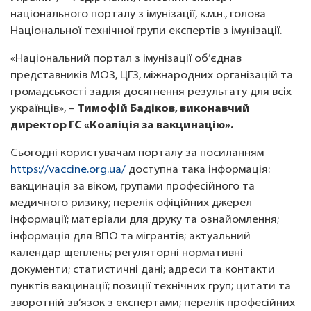
національного порталу з імунізації, к.м.н., голова
Національної технічної групи експертів з імунізації.
«Національний портал з імунізації об’єднав
представників МОЗ, ЦГЗ, міжнародних організацій та
громадськості задля досягнення результату для всіх
українців», –
Тимофій Бадіков, виконавчий
директор ГС «Коаліція за вакцинацію».
Сьогодні користувачам порталу за посиланням
https://vaccine.org.ua/
доступна така інформація:
вакцинація за віком, групами професійного та
медичного ризику; перелік офіційних джерел
інформації; матеріали для друку та ознайомлення;
інформація для ВПО та мігрантів; актуальний
календар щеплень; регуляторні нормативні
документи; статистичні дані; адреси та контакти
пунктів вакцинації; позиції технічних груп; цитати та
зворотній зв’язок з експертами; перелік професійних