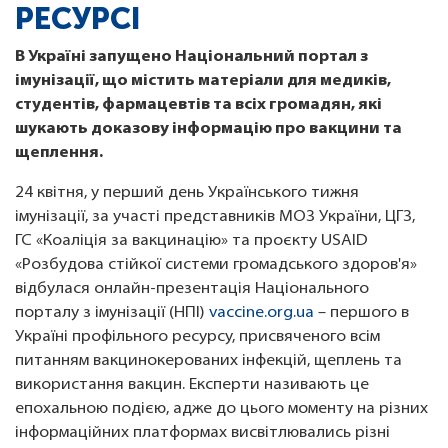
РЕСУРСІ
В Україні запущено Національний портал з
імунізації, що містить матеріали для медиків,
студентів, фармацевтів та всіх громадян, які
шукають доказову інформацію про вакцини та
щеплення.
24 квітня, у перший день Українського тижня
імунізації, за участі представників МОЗ України, ЦГЗ,
ГС «Коаліція за вакцинацію» та проєкту USAID
«Розбудова стійкої системи громадського здоров'я»
відбулася онлайн-презентація Національного
порталу з імунізації (НПІ)
vaccine.org.ua
– першого в
Україні профільного ресурсу, присвяченого всім
питанням вакцинокерованих інфекцій, щеплень та
використання вакцин. Експерти називають це
епохальною подією, адже до цього моменту на різних
інформаційних платформах висвітлювались різні