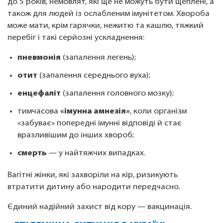
до 5 років, немовлят, які ще не можуть бути щеплені, а
також для людей із ослабленим імунітетом. Хвороба
може мати, крім гарячки, нежитю та кашлю, тяжкий
перебіг і такі серйозні ускладнення:
пневмонія
(запалення легень);
отит
(запалення середнього вуха);
енцефаліт
(запалення головного мозку);
тимчасова
«імунна амнезія»
, коли організм
«забуває» попередні імунні відповіді й стає
вразливішим до інших хвороб;
смерть
— у найтяжчих випадках.
Вагітні жінки, які захворіли на кір, ризикують
втратити дитину або народити передчасно.
Єдиний надійний захист від кору — вакцинація.