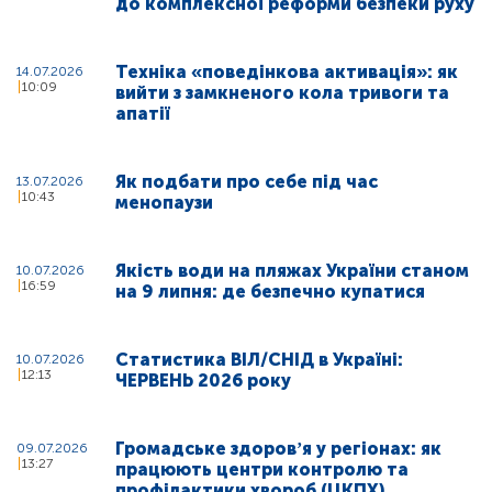
до комплексної реформи безпеки руху
Техніка «поведінкова активація»: як
14.07.2026
10:09
вийти з замкненого кола тривоги та
апатії
Як подбати про себе під час
13.07.2026
10:43
менопаузи
Якість води на пляжах України станом
10.07.2026
16:59
на 9 липня: де безпечно купатися
Статистика ВІЛ/СНІД в Україні:
10.07.2026
12:13
ЧЕРВЕНЬ 2026 року
Громадське здоровʼя у регіонах: як
09.07.2026
13:27
працюють центри контролю та
профілактики хвороб (ЦКПХ)