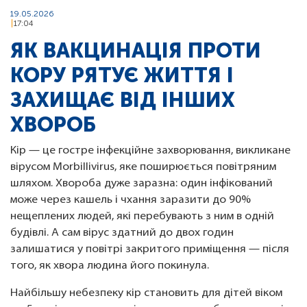
19.05.2026
17:04
ЯК ВАКЦИНАЦІЯ ПРОТИ
КОРУ РЯТУЄ ЖИТТЯ І
ЗАХИЩАЄ ВІД ІНШИХ
ХВОРОБ
Кір — це гостре інфекційне захворювання, викликане
вірусом Morbillivirus, яке поширюється повітряним
шляхом. Хвороба дуже заразна: один інфікований
може через кашель і чхання заразити до 90%
нещеплених людей, які перебувають з ним в одній
будівлі. А сам вірус здатний до двох годин
залишатися у повітрі закритого приміщення — після
того, як хвора людина його покинула.
Найбільшу небезпеку кір становить для дітей віком