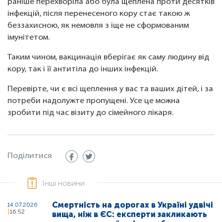
раніше перехворіла або була щеплена проти десятків
інфекцій, після перенесеного кору стає такою ж
беззахисною, як немовля з іще не сформованим
імунітетом.
Таким чином, вакцинація вберігає як саму людину від
кору, так і її антитіла до інших інфекцій.
Перевірте, чи є всі щеплення у вас та ваших дітей, і за
потреби надолужте пропущені. Усе це можна
зробити під час візиту до сімейного лікаря.
Поділитися
Інші новини
Смертність на дорогах в Україні удвічі
14.07.2026
16:52
вища, ніж в ЄС: експерти закликають