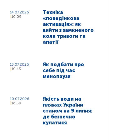
Техніка
14.07.2026
10:09
«поведінкова
активація»: як
вийти з замкненого
кола тривоги та
апатії
Як подбати про
13.07.2026
10:43
себе під час
менопаузи
Якість води на
10.07.2026
16:59
пляжах України
станом на 9 липня:
де безпечно
купатися