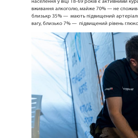
населення у віці 18-69 років є активними к
вживання алкоголю, майже 70% — не споживал
близькр 35% — мають підвищений артеріаль
вагу, близько 7% — підвищений рівень глюкоз