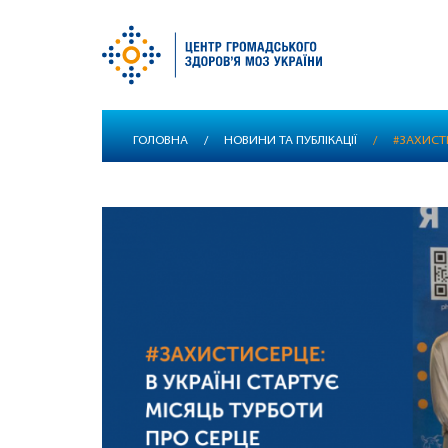
Перейти
ГОЛОВНА
/
НОВИНИ ТА ПУБЛІКАЦІЇ
/
#ЗАХИСТИ
до
основного
вмісту