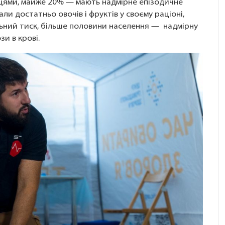
урцями, майже 20% — мають надмірне епізодичне
и достатньо овочів і фруктів у своєму раціоні,
ний тиск, більше половини населення — надмірну
и в крові.