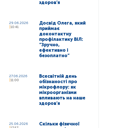
здоров’я
Досвід Олега, який
29.06.2026
10:41
приймає
доконтактну
профілактику ВІЛ:
“Зручно,
ефективно і
безоплатно”
Всесвітній день
27.06.2026
11:00
обізнаності про
мікрофлору: як
мікроорганізми
впливають на наше
здоров’я
Скільки фізичної
25.06.2026
17:57