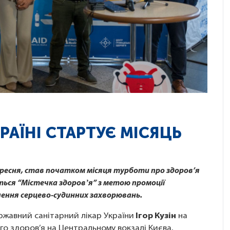
РАЇНІ СТАРТУЄ МІСЯЦЬ
вересня, став початком місяця турботи про здоров’я
иються “Містечка здоровʼя” з метою промоції
ення серцево-судинних захворювань.
ержавний санітарний лікар України
Ігор Кузін
на
го здоров’я на Центральному вокзалі Києва,