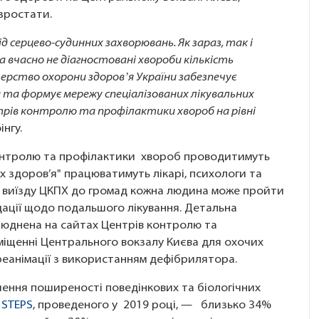
 зростати.
 серцево-судинних захворювань. Як зараз, так і
та вчасно не діагностовані хвороби кількість
ерство охорони здоровʼя України забезпечує
та формує мережу спеціалізованих лікувальних
рів контролю та профілактики хвороб на рівні
інгу.
контролю та профілактики хвороб проводитимуть
ках здоров’я" працюватимуть лікарі, психологи та
ас виїзду ЦКПХ до громад кожна людина може пройти
ації щодо подальшого лікування. Детальна
илюднена на сайтах Центрів контролю та
иміщенні Центрального вокзалу Києва для охочих
реанімації з використанням дефібрилятора.
чення поширеності поведінкових та біологічних
STEPS
, проведеного у 2019 році, — близько 34%