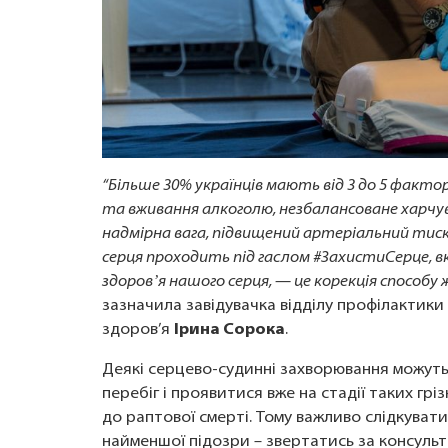
“Більше 30% українців мають від 3 до 5 фактор
та вживання алкоголю, незбалансоване харчув
надмірна вага, підвищений артеріальний тиск т
серця проходить під гаслом #ЗахистиСерце, 
здоровʼя нашого серця, — це корекція способу
зазначила завідувачка відділу профілактик
здоров’я
Ірина Сорока
.
Деякі серцево-судинні захворювання можуть
перебіг і проявитися вже на стадії таких грі
до раптової смерті. Тому важливо слідкувати
найменшої підозри – звертатись за консульта