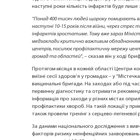
наступні роки кількість інфарктів буде лише
“Понад 400 тисяч людей щороку помирають від
наступні 10-15 років після війни, через стрес 
інфарктів зростатиме. Тому вже зараз Мініст
медзаклади критично важливим обладнанням 
центрів, посилює профілактичну мережу цент
громад та областей"
, – сказав він у ході бриф
Протягом місяця в кожній області Центри 
виїзні сесії здоровʼя у громадах – у "Містеч
вакцинальні бригади. На заходах або під ч
первинну діагностику та отримати рекоменд
інформація про заходи у різних містах опр
профілактики хвороб. На такій локації у пр
також провели тренінг з серцево-легеневої 
За даними національного дослідження з вив
факторів ризику неінфекційних захворювань