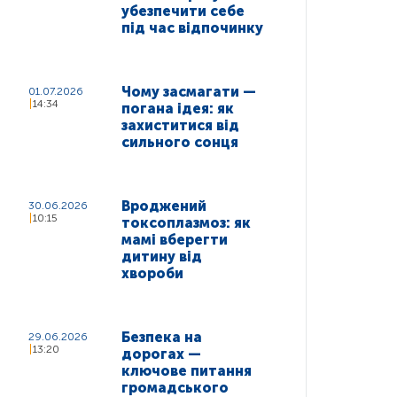
убезпечити себе
під час відпочинку
Чому засмагати —
01.07.2026
14:34
погана ідея: як
захиститися від
сильного сонця
Вроджений
30.06.2026
10:15
токсоплазмоз: як
мамі вберегти
дитину від
хвороби
Безпека на
29.06.2026
13:20
дорогах —
ключове питання
громадського