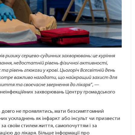
ів ризику серцево-судинних захворювань: це куріння
ання, недостатній рівень фізичної активності,
а рівень глюкози у крові. Цьогоріч Всесвітній день
вкотре важливо нагадати, що найкращий захист для
 життя та своєчасне звернення до лікаря”
, —
и неінфекційних захворювань Центру громадського
 довго не проявлятись, мати безсимптомний
зних ускладнень як інфаркт або інсульт чи призвести
 за своїм стилем життя, самопочуттям і за
цією до лікаря. Більше інформації про