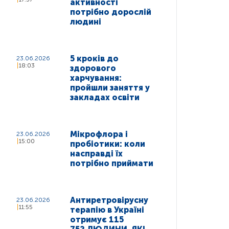
активності
потрібно дорослій
людині
5 кроків до
23.06.2026
18:03
здорового
харчування:
пройшли заняття у
закладах освіти
Мікрофлора і
23.06.2026
15:00
пробіотики: коли
насправді їх
потрібно приймати
Антиретровірусну
23.06.2026
11:55
терапію в Україні
отримує 115