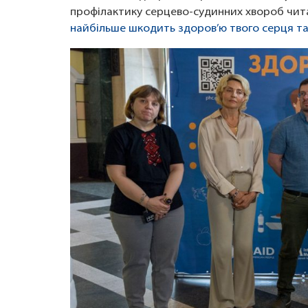
профілактику серцево-судинних хвороб чит
найбільше шкодить здоров’ю твого серця та