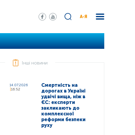
А-Я
Інші новини
Смертність на
14.07.2026
16:52
дорогах в Україні
удвічі вища, ніж в
ЄС: експерти
закликають до
комплексної
реформи безпеки
руху